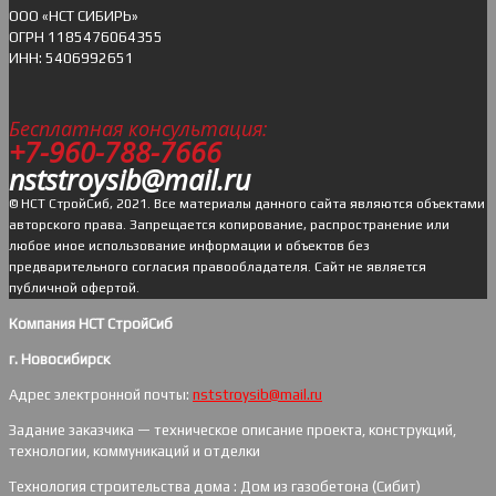
ОOO «НСТ СИБИРЬ»
ОГРН 1185476064355
ИНН: 5406992651
Бесплатная консультация:
+7-960-788-7666
nststroysib@mail.ru
© НСТ СтройСиб, 2021. Все материалы данного сайта являются объектами
авторского права. Запрещается копирование, распространение или
любое иное использование информации и объектов без
предварительного согласия правообладателя. Cайт не является
публичной офертой.
Компания НСТ СтройСиб
г. Новосибирск
Адрес электронной почты:
nststroysib@mail.ru
Задание заказчика — техническое описание проекта, конструкций,
технологии, коммуникаций и отделки
Технология строительства дома : Дом из газобетона (Сибит)