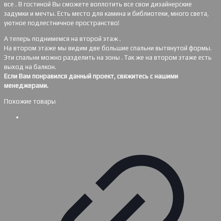
все . В гостиной Вы сможете воплотить все свои дизайнерские
задумки и мечты. Есть место для камина и библиотеки, много света,
уютное подлестничное пространство!
А теперь поднимемся на второй этаж .
На втором этаже мы видим две большие спальни вытянутой формы.
Эти спальни можно разделить на зоны . Так же на втором этаже есть
выход на балкон.
Если Вам понравился данный проект, свяжитесь с нашими
менеджерами.
Похожие товары