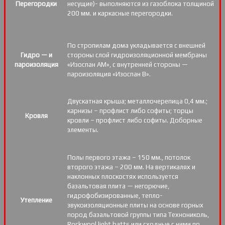
Перегородки
несущие)- выполняются из газоблока толщиной
200 мм. и каркасные перегородки.
По стропилам дома укладывается с внешней
Гидро — и
стороны слой гидроизоляционной мембраны
пароизоляция
«Изоспан АМ», с внутренней стороны —
пароизоляция «Изоспан B».
Двускатная крыша; металлочерепица 0,4 мм.;
карнизы – профлист либо софиты; торцы
Кровля
кровли – профлист либо софиты. Доборные
элементы.
Полы первого этажа – 150 мм., потолок
второго этажа – 200 мм. На вертикалях и
наклонных плоскостях используется
базальтовая плита — негорючие,
гидрофобизированные, тепло-
Утепление
звукоизоляционные плиты на основе горных
пород базальтовой группы типа Технониколь,
Rockwool light batts или сходные с ними по