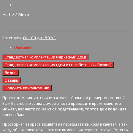
НСТ 27 Мята
Категория:
От 100 до 150 м2
Описание
Стандартная комплектация (каркасный дом)
Стандартная комплектация (дом из газобетонных блоков)
Видео
Отзывы
Получить консультацию
Проект дома мята отличается очень большим размером гостиной.
Если Вы любите своих друзей и часто проводите время вместе, а
может у вас часто приезжают родственники, то этот дом подойдет
именно Вам.
Просторная терраса, комната на первом этаже, холл и санузел, а так
же удобная прихожая — это все помещения первого этажа. Тут есть