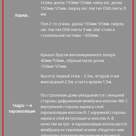
этажа: доска 150мм.*25мм. снизу лаг, доска
150мм.*25мм. сверху лаг. Настил OSB плиты 9
мм
Каркас.
Пол 2-го этажа:, доска 150мм.*25мм. сверху
лаг. Настил OSB плиты 9 мм. Шаг стоек и
стропильной системы – 600мм.
Крыша: брусок вентиляционного зазора
40мм.*50мм., обрешетка из доски
150мм.*25мм.
Высота: первый этаж – 2,5м., второй этаж
мансардный 2,5м, у ската кровли 1,5м.
По стропилам дома укладывается с внешней
стороны дифузионная мембрана изоспан АМ. С
Гидро — и
внутренней стороны каркаса слой
пароизоляция
пароизоляции изоспан В. С наружной стороны
каркаса слой ветрозащиты изоспан А. В
качестве ветро- и пароизоляции используется
мембрана на тканевой основе «Ондутис» или
«Изоспан» (согласно инструкции и проекту)