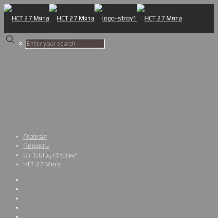
✕
Главная
Проекты
От 100 до 150 м2
НСТ 27 Мята