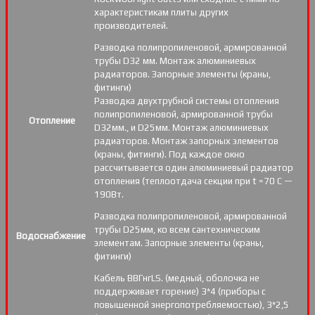
характеристикам плиты других
производителей.
Разводка полипропиленовой, армированной
трубы D32 мм. Монтаж алюминиевых
радиаторов. Запорные элементы (краны,
фитинги)
Разводка двухтрубной системы отопления
полипропиленовой, армированной трубы
Отопление
D32мм., и D25мм. Монтаж алюминиевых
радиаторов. Монтаж запорных элементов
(краны, фитинги). Под каждое окно
рассчитывается один алюминиевый радиатор
отопления (теплоотдача секции при t =70 С —
190Вт.
Разводка полипропиленовой, армированной
трубы D25мм, ко всем сантехническим
Водоснабжение
элементам. Запорные элементы (краны,
фитинги)
Кабель ВВГнгLS. (медный, оболочка не
поддерживает горение) 3*4 (приборы с
повышенной энергопотребляемостью), 3*2,5