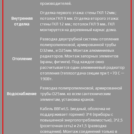
производителей.
Отделка первого этажа: стены ГКЛ 12мм.;
Внутренняя
потолок ГКЛ 9 мм. Отделка второго этажа:
отделка
стены ГКЛ 12 мм.; потолок ГКЛ 9 мм.. ГКЛ
монтируется на деревянный каркас дома.
Разводка двухтрубной системы отопления
полипропиленовой, армированной трубы
D32мм., и D25мм. Монтаж алюминиевых
радиаторов. Монтаж запорных элементов
Отопление
(краны, фитинги). Под каждое окно
рассчитывается один алюминиевый радиатор
отопления (теплоотдача секции при t =70 С —
190Вт.
Разводка полипропиленовой, армированной
Водоснабжение
трубы D25мм. ко всем сантехническим
элементам, установка кранов.
Кабель ВВГнгLS. (медный, оболочка не
поддерживает горение) 3*4 (приборы с
повышенной энергопотребляемостью), 3*2,5
(розеточная сеть) и 2х1,5 (разводка
освещения). Монтаж соединений только в