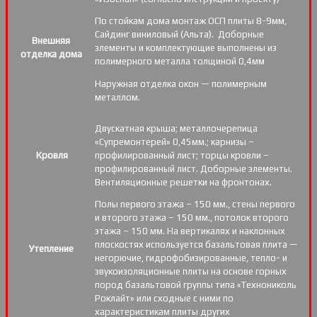
По стойкам дома монтаж ОСП плиты 8-9мм,
Сайдинг виниловый (Альта). Доборные
Внешняя
элементы и комплектующие выполнены из
отделка дома
полимерного металла толщиной 0,4мм
Наружная отделка окон — полимерным
металлом.
Двускатная крыша; металлочерепица
«Супремонтерей» 0,45мм.; карнизы –
Кровля
профилированный лист; торцы кровли –
профилированный лист. Доборные элементы.
Вентиляционные решетки на фронтонах.
Полы первого этажа – 150 мм., стены первого
и второго этажа – 150 мм., потолок второго
этажа – 150 мм. На вертикалях и наклонных
плоскостях используется базальтовая плита —
Утепление
негорючие, гидрофобизированные, тепло- и
звукоизоляционные плиты на основе горных
пород базальтовой группы типа «Технониколь
Роклайт» или сходные с ними по
характеристикам плиты других