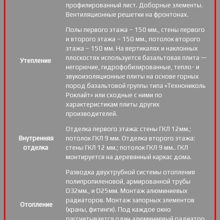
профилированный лист. Доборные элементы.
Вентиляционные решетки на фронтонах.
Полы первого этажа – 150 мм., стены первого
и второго этажа – 150 мм., потолок второго
этажа – 150 мм. На вертикалях и наклонных
плоскостях используется базальтовая плита —
Утепление
негорючие, гидрофобизированные, тепло- и
звукоизоляционные плиты на основе горных
пород базальтовой группы типа «Технониколь
Роклайт» или сходные с ними по
характеристикам плиты других
производителей.
Отделка первого этажа: стены ГКЛ 12мм.;
Внутренняя
потолок ГКЛ 9 мм. Отделка второго этажа:
отделка
стены ГКЛ 12 мм.; потолок ГКЛ 9 мм.. ГКЛ
монтируется на деревянный каркас дома.
Разводка двухтрубной системы отопления
полипропиленовой, армированной трубы
D32мм., и D25мм. Монтаж алюминиевых
радиаторов. Монтаж запорных элементов
Отопление
(краны, фитинги). Под каждое окно
рассчитывается один алюминиевый радиатор