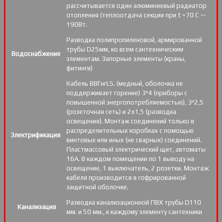
рассчитывается один алюминиевый радиатор
отопления (теплоотдача секции при t =70 С —
190Вт.
Разводка полипропиленовой, армированной
трубы D25мм, ко всем сантехническим
Водоснабжение
элементам. Запорные элементы (краны,
фитинги)
Кабель ВВГнгLS. (медный, оболочка не
поддерживает горение) 3*4 (приборы с
повышенной энергопотребляемостью), 3*2,5
(розеточная сеть) и 2х1,5 (разводка
освещения). Монтаж соединений только в
распределительных коробках с помощью
Электрификация
винтовых или иных (не сварных) соединений.
Пластмассовый электрический щит, автоматы
16А. В каждом помещении по 1 выводу на
освещение, 1 выключатель, 2 розетки. Монтаж
кабеля производится в гофрированной
защитной оболочке.
Разводка канализационной ПВХ трубы D110
Канализация
мм. и 50 мм., к каждому элементу сантехники