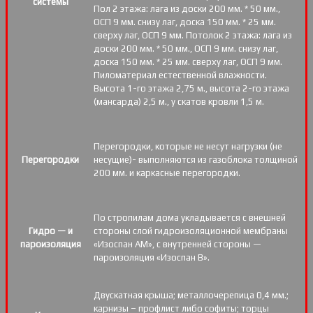
системы
Пол 2 этажа: лага из доски 200 мм. * 50 мм.,
ОСП 9 мм. снизу лаг, доска 150 мм. * 25 мм.
сверху лаг, ОСП 9 мм. Потолок 2 этажа: лага из
доски 200 мм. * 50 мм., ОСП 9 мм. снизу лаг,
доска 150 мм. * 25 мм. сверху лаг, ОСП 9 мм.
Пиломатериал естественной влажности.
Высота 1-го этажа 2,75 м., высота 2-го этажа
(мансарда) 2,5 м., у скатов кровли 1,5 м.
Перегородки, которые не несут нагрузки (не
Перегородки
несущие)- выполняются из газоблока толщиной
200 мм. и каркасные перегородки.
По стропилам дома укладывается с внешней
Гидро — и
стороны слой гидроизоляционной мембраны
пароизоляция
«Изоспан АМ», с внутренней стороны —
пароизоляция «Изоспан B».
Двускатная крыша; металлочерепица 0,4 мм.;
карнизы – профлист либо софиты; торцы