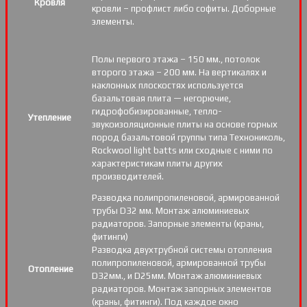
Кровля
кровли – профлист либо софиты. Доборные
элементы.
Полы первого этажа – 150 мм., потолок
второго этажа – 200 мм. На вертикалях и
наклонных плоскостях используется
базальтовая плита — негорючие,
гидрофобизированные, тепло-
Утепление
звукоизоляционные плиты на основе горных
пород базальтовой группы типа Технониколь,
Rockwool light batts или сходные с ними по
характеристикам плиты других
производителей.
Разводка полипропиленовой, армированной
трубы D32 мм. Монтаж алюминиевых
радиаторов. Запорные элементы (краны,
фитинги)
Разводка двухтрубной системы отопления
полипропиленовой, армированной трубы
Отопление
D32мм., и D25мм. Монтаж алюминиевых
радиаторов. Монтаж запорных элементов
(краны, фитинги). Под каждое окно