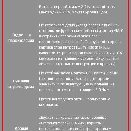
Высота: первый этаж – 2,5м., второй этаж
мансардный 2,5м, у ската кровли 1,5м.
По стропилам дома укладывается с внешней
стороны дифузионная мембрана изоспан АМ. С
Гидро — и
внутренней стороны каркаса слой
пароизоляция
пароизоляции изоспан В. С наружной стороны
каркаса слой ветрозащиты изоспан А. В
качестве ветро- и пароизоляции используется
мембрана на тканевой основе «Ондутис» или
«Изоспан» (согласно инструкции и проекту)
По стойкам дома монтаж ОСП плиты 8-9мм,
Сайдинг виниловый (Альта). Доборные
Внешняя
элементы и комплектующие выполнены из
отделка дома
полимерного металла толщиной 0,4мм
Наружная отделка окон — полимерным
металлом.
Двускатная крыша; металлочерепица
«Супремонтерей» 0,45мм.; карнизы –
Кровля
профилированный лист; торцы кровли –