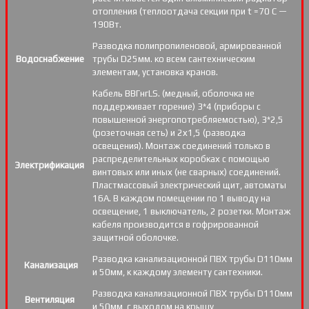
отопления (теплоотдача секции при t =70 С —
190Вт.
Разводка полипропиленовой, армированной
Водоснабжение
трубы D25мм. ко всем сантехническим
элементам, установка кранов.
Кабель ВВГнгLS. (медный, оболочка не
поддерживает горение) 3*4 (приборы с
повышенной энергопотребляемостью), 3*2,5
(розеточная сеть) и 2х1,5 (разводка
освещения). Монтаж соединений только в
распределительных коробках с помощью
Электрификация
винтовых или иных (не сварных) соединений.
Пластмассовый электрический щит, автоматы
16А. В каждом помещении по 1 выводу на
освещение, 1 выключатель, 2 розетки. Монтаж
кабеля производится в гофрированной
защитной оболочке.
Разводка канализационной ПВХ трубы D110мм
Канализация
и 50мм, к каждому элементу сантехники.
Разводка канализационной ПВХ трубы D110мм
Вентиляция
и 50мм, с выходом на крышу