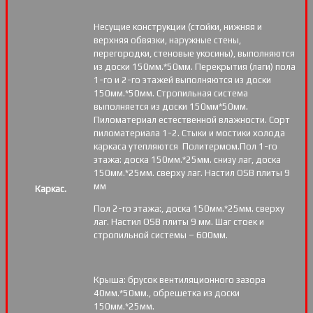
Несущие конструкции (стойки, нижняя и
верхняя обвязки, наружные стены,
перегородки, стеновые укосины), выполняются
из доски 150мм.*50мм. Перекрытия (лаги) пола
1-го и 2-го этажей выполняются из доски
150мм.*50мм. Стропильная система
выполняется из доски 150мм*50мм.
Пиломатериал естественной влажности. Сорт
пиломатериала 1-2. Стыки и мостики холода
каркаса утепляются Политермом.Пол 1-го
этажа: доска 150мм.*25мм. снизу лаг, доска
150мм.*25мм. сверху лаг. Настил OSB плиты 9
мм
Каркас.
Пол 2-го этажа:, доска 150мм.*25мм. сверху
лаг. Настил OSB плиты 9 мм. Шаг стоек и
стропильной системы – 600мм.
Крыша: брусок вентиляционного зазора
40мм.*50мм., обрешетка из доски
150мм.*25мм.