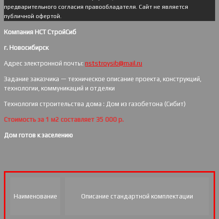
предварительного согласия правообладателя. Cайт не является
публичной офертой.
Компания НСТ СтройСиб
г. Новосибирск
Адрес электронной почты:
nststroysib@mail.ru
Задание заказчика — техническое описание проекта, конструкций,
технологии, коммуникаций и отделки
Технология строительства дома : Дом из газобетона (Сибит)
Стоимость за 1 м2 составляет 35 000 р.
Дом готов к заселению
Наименование
Описание стандартной комплектации