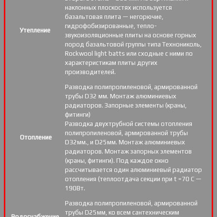
наклонных плоскостях используется
базальтовая плита — негорючие,
гидрофобизированные, тепло-
Утепление
звукоизоляционные плиты на основе горных
пород базальтовой группы типа Технониколь,
Rockwool light batts или сходные с ними по
характеристикам плиты других
производителей.
Разводка полипропиленовой, армированной
трубы D32 мм. Монтаж алюминиевых
радиаторов. Запорные элементы (краны,
фитинги)
Разводка двухтрубной системы отопления
полипропиленовой, армированной трубы
Отопление
D32мм., и D25мм. Монтаж алюминиевых
радиаторов. Монтаж запорных элементов
(краны, фитинги). Под каждое окно
рассчитывается один алюминиевый радиатор
отопления (теплоотдача секции при t =70 С —
190Вт.
Разводка полипропиленовой, армированной
трубы D25мм, ко всем сантехническим
Водоснабжение