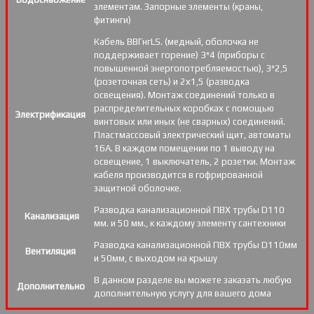
элементам. Запорные элементы (краны,
фитинги)
Кабель ВВГнгLS. (медный, оболочка не
поддерживает горение) 3*4 (приборы с
повышенной энергопотребляемостью), 3*2,5
(розеточная сеть) и 2х1,5 (разводка
освещения). Монтаж соединений только в
распределительных коробках с помощью
Электрификация
винтовых или иных (не сварных) соединений.
Пластмассовый электрический щит, автоматы
16А. В каждом помещении по 1 выводу на
освещение, 1 выключатель, 2 розетки. Монтаж
кабеля производится в гофрированной
защитной оболочке.
Разводка канализационной ПВХ трубы D110
Канализация
мм. и 50 мм., к каждому элементу сантехники
Разводка канализационной ПВХ трубы D110мм
Вентиляция
и 50мм, с выходом на крышу
В данном разделе вы можете заказать любую
Дополнительно
дополнительную услугу для вашего дома