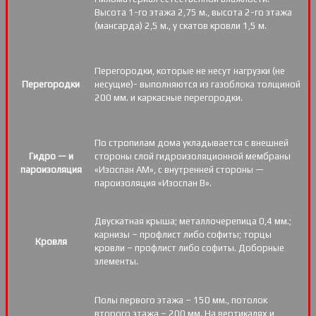
Высота 1-го этажа 2,75 м., высота 2-го этажа
(мансарда) 2,5 м., у скатов кровли 1,5 м.
Перегородки, которые не несут нагрузки (не
Перегородки
несущие)- выполняются из газоблока толщиной
200 мм. и каркасные перегородки.
По стропилам дома укладывается с внешней
Гидро — и
стороны слой гидроизоляционной мембраны
пароизоляция
«Изоспан АМ», с внутренней стороны —
пароизоляция «Изоспан B».
Двускатная крыша; металлочерепица 0,4 мм.;
карнизы – профлист либо софиты; торцы
Кровля
кровли – профлист либо софиты. Доборные
элементы.
Полы первого этажа – 150 мм., потолок
второго этажа – 200 мм. На вертикалях и