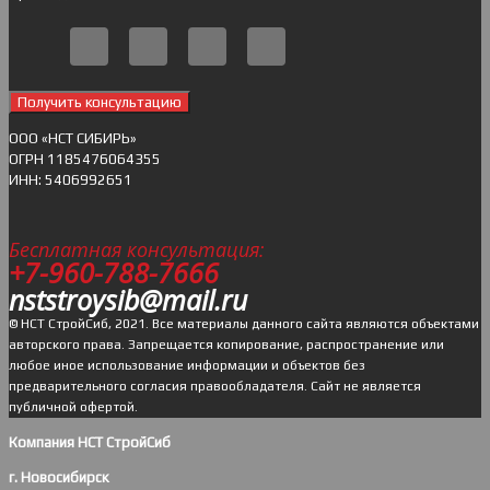
Получить консультацию
ОOO «НСТ СИБИРЬ»
ОГРН 1185476064355
ИНН: 5406992651
Бесплатная консультация:
+7-960-788-7666
nststroysib@mail.ru
© НСТ СтройСиб, 2021. Все материалы данного сайта являются объектами
авторского права. Запрещается копирование, распространение или
любое иное использование информации и объектов без
предварительного согласия правообладателя. Cайт не является
публичной офертой.
Компания НСТ СтройСиб
г. Новосибирск