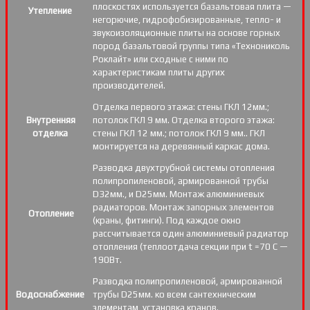
плоскостях используется базальтовая плита —
Утепление
негорючие, гидрофобизированные, тепло- и
звукоизоляционные плиты на основе горных
пород базальтовой группы типа «Технониколь
Роклайт» или сходные с ними по
характеристикам плиты других
производителей.
Отделка первого этажа: стены ГКЛ 12мм.;
Внутренняя
потолок ГКЛ 9 мм. Отделка второго этажа:
отделка
стены ГКЛ 12 мм.; потолок ГКЛ 9 мм.. ГКЛ
монтируется на деревянный каркас дома.
Разводка двухтрубной системы отопления
полипропиленовой, армированной трубы
D32мм., и D25мм. Монтаж алюминиевых
радиаторов. Монтаж запорных элементов
Отопление
(краны, фитинги). Под каждое окно
рассчитывается один алюминиевый радиатор
отопления (теплоотдача секции при t =70 С —
190Вт.
Разводка полипропиленовой, армированной
Водоснабжение
трубы D25мм. ко всем сантехническим
элементам, установка кранов.