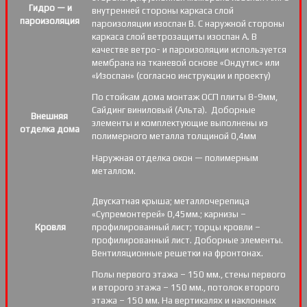
Гидро — и
внутренней стороны каркаса слой
пароизоляция
пароизоляции изоспан В. С наружной стороны
каркаса слой ветрозащиты изоспан А. В
качестве ветро- и пароизоляции используется
мембрана на тканевой основе «Ондутис» или
«Изоспан» (согласно инструкции и проекту)
По стойкам дома монтаж ОСП плиты 8-9мм,
Сайдинг виниловый (Альта). Доборные
Внешняя
элементы и комплектующие выполнены из
отделка дома
полимерного металла толщиной 0,4мм
Наружная отделка окон — полимерным
металлом.
Двускатная крыша; металлочерепица
«Супремонтерей» 0,45мм.; карнизы –
Кровля
профилированный лист; торцы кровли –
профилированный лист. Доборные элементы.
Вентиляционные решетки на фронтонах.
Полы первого этажа – 150 мм., стены первого
и второго этажа – 150 мм., потолок второго
этажа – 150 мм. На вертикалях и наклонных