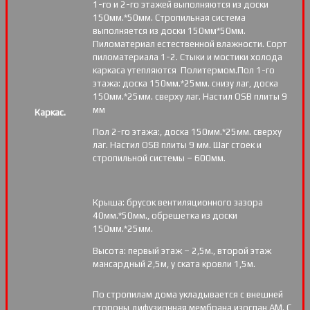
1-го и 2-го этажей выполняются из доски
150мм.*50мм. Стропильная система
выполняется из доски 150мм*50мм.
Пиломатериал естественной влажности. Сорт
пиломатериала 1-2. Стыки и мостики холода
каркаса утепляются Политермом.Пол 1-го
этажа: доска 150мм.*25мм. снизу лаг, доска
150мм.*25мм. сверху лаг. Настил OSB плиты 9
мм
Каркас.
Пол 2-го этажа:, доска 150мм.*25мм. сверху
лаг. Настил OSB плиты 9 мм. Шаг стоек и
стропильной системы – 600мм.
Крыша: брусок вентиляционного зазора
40мм.*50мм., обрешетка из доски
150мм.*25мм.
Высота: первый этаж – 2,5м., второй этаж
мансардный 2,5м, у ската кровли 1,5м.
По стропилам дома укладывается с внешней
стороны дифузионная мембрана изоспан АМ. С