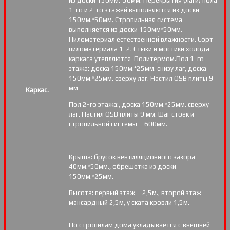
из доски 150мм.*50мм. Перекрытия (лаги) пола
1-го и 2-го этажей выполняются из доски
150мм.*50мм. Стропильная система
выполняется из доски 150мм*50мм.
Пиломатериал естественной влажности. Сорт
пиломатериала 1-2. Стыки и мостики холода
каркаса утепляются Политермом.Пол 1-го
этажа: доска 150мм.*25мм. снизу лаг, доска
150мм.*25мм. сверху лаг. Настил OSB плиты 9
мм
Каркас.
Пол 2-го этажа:, доска 150мм.*25мм. сверху
лаг. Настил OSB плиты 9 мм. Шаг стоек и
стропильной системы – 600мм.
Крыша: брусок вентиляционного зазора
40мм.*50мм., обрешетка из доски
150мм.*25мм.
Высота: первый этаж – 2,5м., второй этаж
мансардный 2,5м, у ската кровли 1,5м.
По стропилам дома укладывается с внешней