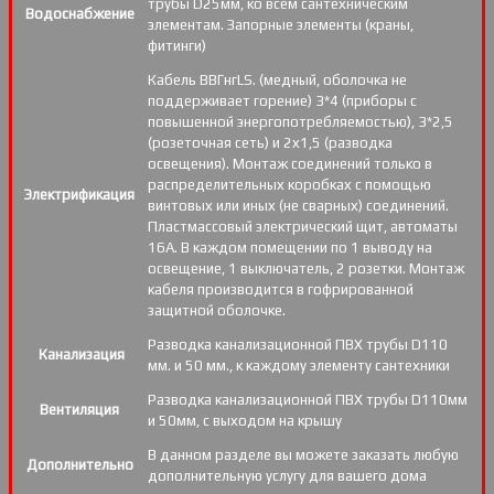
трубы D25мм, ко всем сантехническим
Водоснабжение
элементам. Запорные элементы (краны,
фитинги)
Кабель ВВГнгLS. (медный, оболочка не
поддерживает горение) 3*4 (приборы с
повышенной энергопотребляемостью), 3*2,5
(розеточная сеть) и 2х1,5 (разводка
освещения). Монтаж соединений только в
распределительных коробках с помощью
Электрификация
винтовых или иных (не сварных) соединений.
Пластмассовый электрический щит, автоматы
16А. В каждом помещении по 1 выводу на
освещение, 1 выключатель, 2 розетки. Монтаж
кабеля производится в гофрированной
защитной оболочке.
Разводка канализационной ПВХ трубы D110
Канализация
мм. и 50 мм., к каждому элементу сантехники
Разводка канализационной ПВХ трубы D110мм
Вентиляция
и 50мм, с выходом на крышу
В данном разделе вы можете заказать любую
Дополнительно
дополнительную услугу для вашего дома