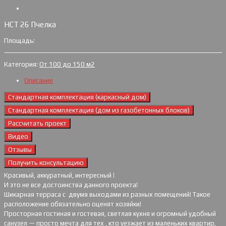
НСТ 26 Пчелка
Площадь:
Категория:
От 100 до 150 м2
Описание
Стандартная комплектация (каркасный дом)
Стандартная комплектация (дом из газобетонных блоков)
Рассчитать проект
Видео
Отзывы
Получить консультацию
Красивый, аккуратный, интересный !
И это не все достоинства данного проекта!
Шикарная терраса с двумя выходами из разных помещений! Такое
расположение обязательно оценят хозяйки!
Просторная гостиная и гостевая, светлая кухня и огромный удобный
санузел — просто мечта для тех , кто уезжает из маленьких квартир,