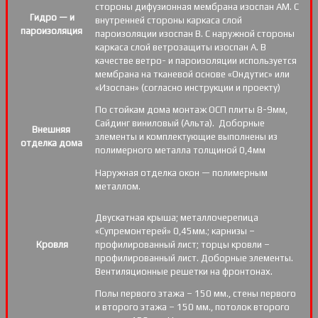
стороны дифузионная мембрана изоспан АМ. С
Гидро — и
внутренней стороны каркаса слой
пароизоляция
пароизоляции изоспан В. С наружной стороны
каркаса слой ветрозащиты изоспан А. В
качестве ветро- и пароизоляции используется
мембрана на тканевой основе «Ондутис» или
«Изоспан» (согласно инструкции и проекту)
По стойкам дома монтаж ОСП плиты 8-9мм,
Сайдинг виниловый (Альта). Доборные
Внешняя
элементы и комплектующие выполнены из
отделка дома
полимерного металла толщиной 0,4мм
Наружная отделка окон — полимерным
металлом.
Двускатная крыша; металлочерепица
«Супремонтерей» 0,45мм.; карнизы –
Кровля
профилированный лист; торцы кровли –
профилированный лист. Доборные элементы.
Вентиляционные решетки на фронтонах.
Полы первого этажа – 150 мм., стены первого
и второго этажа – 150 мм., потолок второго