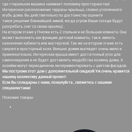
где стиральная машина занимает половину просторанства!
Интересное расположение ткррасы-крыльца, словно утопленного
вгубь дома. Вы действительно по достоинству оцените
такое решение ближайшей зимой, когда утром Ваши соседи будут
разгребать снег со своих крылец) .
На втором этаже у Пчелки есть 2 спальни и не большая комната. Она
может выполнять как функцию детской комнаты, так и именть
назначение кабинета или мастерской. Так же на втором этаже есть
санузел и просторный холл. Внешне домик выглядит очень мило и
привлекательно. Интересная крыша имеет достаточный угол для
самоочищения и не будет доставлять неудобства хозяину дома. А
хозяйки могут периодически экспериментировать с цветом фасадов.
Мы построим этот дом с дополнительной скидкой! Уж очень нравится
нашему коллективу данный проект!
Если Вы солидарны с нами, пожалуйста , свяжитесь с нашими
специалистами!
Похожие товары