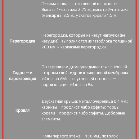
Пиломатериал естественной влажности.
Высота 1-го этажа 2,75 м., высота 2-го этажа
(мансарда) 2,5 м., у скатов кровли 1,5 м.
Перегородки, которые не несут нагрузки (не
Перегородки
несущие)- выполняются из газоблока толщиной
200 мм. и каркасные перегородки.
По стропилам дома укладывается с внешней
Гидро — и
стороны слой гидроизоляционной мембраны
пароизоляция
«Изоспан АМ», с внутренней стороны —
пароизоляция «Изоспан B».
Двускатная крыша; металлочерепица 0,4 мм.;
карнизы – профлист либо софиты; торцы
Кровля
кровли – профлист либо софиты. Доборные
элементы.
Полы первого этажа – 150 мм., потолок