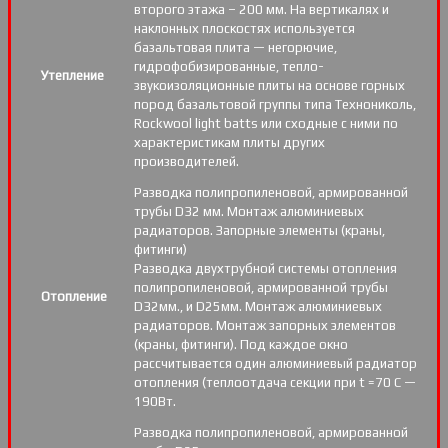
второго этажа – 200 мм. На вертикалях и
наклонных плоскостях используется
базальтовая плита — негорючие,
гидрофобизированные, тепло-
Утепление
звукоизоляционные плиты на основе горных
пород базальтовой группы типа Технониколь,
Rockwool light batts или сходные с ними по
характеристикам плиты других
производителей.
Разводка полипропиленовой, армированной
трубы D32 мм. Монтаж алюминиевых
радиаторов. Запорные элементы (краны,
фитинги)
Разводка двухтрубной системы отопления
полипропиленовой, армированной трубы
Отопление
D32мм., и D25мм. Монтаж алюминиевых
радиаторов. Монтаж запорных элементов
(краны, фитинги). Под каждое окно
рассчитывается один алюминиевый радиатор
отопления (теплоотдача секции при t =70 С —
190Вт.
Разводка полипропиленовой, армированной