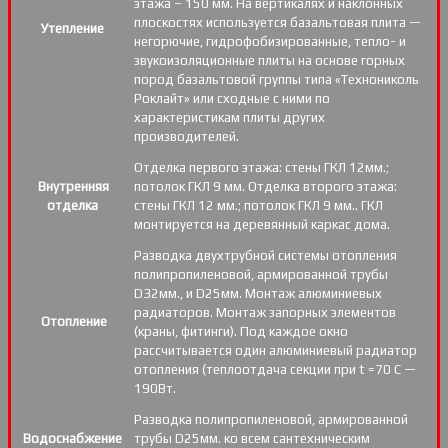
этажа – 150 мм. На вертикалях и наклонных
плоскостях используется базальтовая плита —
Утепление
негорючие, гидрофобизированные, тепло- и
звукоизоляционные плиты на основе горных
пород базальтовой группы типа «Технониколь
Роклайт» или сходные с ними по
характеристикам плиты других
производителей.
Отделка первого этажа: стены ГКЛ 12мм.;
Внутренняя
потолок ГКЛ 9 мм. Отделка второго этажа:
отделка
стены ГКЛ 12 мм.; потолок ГКЛ 9 мм.. ГКЛ
монтируется на деревянный каркас дома.
Разводка двухтрубной системы отопления
полипропиленовой, армированной трубы
D32мм., и D25мм. Монтаж алюминиевых
радиаторов. Монтаж запорных элементов
Отопление
(краны, фитинги). Под каждое окно
рассчитывается один алюминиевый радиатор
отопления (теплоотдача секции при t =70 С —
190Вт.
Разводка полипропиленовой, армированной
Водоснабжение
трубы D25мм. ко всем сантехническим