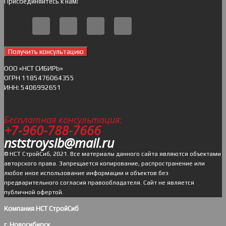
Присоединяйтесь к нам!
Получить консультацию
ОOO «НСТ СИБИРЬ»
ОГРН 1185476064355
ИНН: 5406992651
Бесплатная консультация:
+7-960-788-7666
nststroysib@mail.ru
© НСТ СтройСиб, 2021. Все материалы данного сайта являются объектами
авторского права. Запрещается копирование, распространение или
любое иное использование информации и объектов без
предварительного согласия правообладателя. Cайт не является
публичной офертой.
Компания НСТ СтройСиб
г. Новосибирск