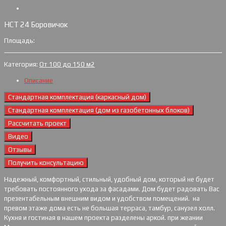
НСТ 24 Боровичок
Площадь:
Категория:
От 100 до 150 м2
Описание
Стандартная комплектация (каркасный дом)
Стандартная комплектация (дом из газобетонных блоков)
Рассчитать проект
Видео
Отзывы
Получить консультацию
Надежный, комфортный, стильный, удобный дом, который не будет
требовать постоянного ухода за фасадами. Дом будет радовать Вас
презентабельным внешним видом и удобством помещений. на
превом этаже дома есть не большая терраса, тамбур, санузел холл.
Кухня и гостиная в нашем проекта разделены аркой. при жеании