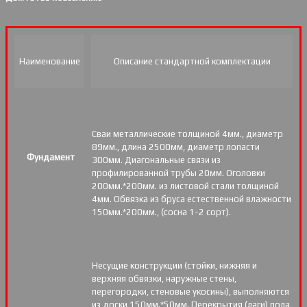
Наименование
Описание стандартной комплектации
Сваи металлические толщиной 4мм., диаметр
89мм., длина 2500мм, диаметр лопасти
Фундамент
300мм. Диагональные связи из
профилированной трубы 20мм. Оголовки
200мм.*200мм. из листовой стали толщиной
4мм. Обвязка из бруса естественной влажности
150мм.*200мм., (сосна 1-2 сорт).
Несущие конструкции (стойки, нижняя и
верхняя обвязки, наружные стены,
перегородки, стеновые укосины), выполняются
из доски 150мм.*50мм. Перекрытия (лаги) пола