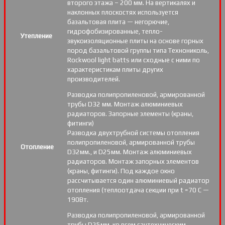
второго этажа – 200 мм. На вертикалях и
наклонных плоскостях используется
базальтовая плита — негорючие,
гидрофобизированные, тепло-
Утепление
звукоизоляционные плиты на основе горных
пород базальтовой группы типа Технониколь,
Rockwool light batts или сходные с ними по
характеристикам плиты других
производителей.
Разводка полипропиленовой, армированной
трубы D32 мм. Монтаж алюминиевых
радиаторов. Запорные элементы (краны,
фитинги)
Разводка двухтрубной системы отопления
полипропиленовой, армированной трубы
Отопление
D32мм., и D25мм. Монтаж алюминиевых
радиаторов. Монтаж запорных элементов
(краны, фитинги). Под каждое окно
рассчитывается один алюминиевый радиатор
отопления (теплоотдача секции при t =70 С —
190Вт.
Разводка полипропиленовой, армированной
трубы D25мм, ко всем сантехническим