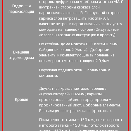
стороны дифузионная мембрана изоспан АМ. С
Гидро — и
внутренней стороны каркаса слой
пароизоляция
пароизоляции изоспан В. С наружной стороны
каркаса слой ветрозащиты изоспан А. В
качестве ветро- и пароизоляции используется
мембрана на тканевой основе «Ондутис» или
«Изоспан» (согласно инструкции и проекту)
По стойкам дома монтаж ОСП плиты 8-9мм,
Сайдинг виниловый (Альта). Доборные
Внешняя
элементы и комплектующие выполнены из
отделка дома
полимерного металла толщиной 0,4мм
Наружная отделка окон — полимерным
металлом.
Двускатная крыша; металлочерепица
«Супремонтерей» 0,45мм.; карнизы –
Кровля
профилированный лист; торцы кровли –
профилированный лист. Доборные элементы.
Вентиляционные решетки на фронтонах.
Полы первого этажа – 150 мм., стены первого
и второго этажа – 150 мм., потолок второго
этажа – 150 мм. На вертикалях и наклонных