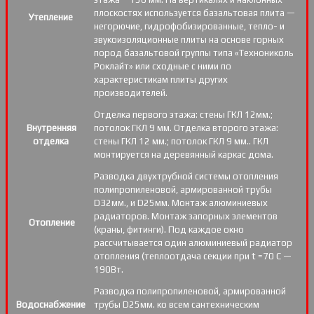
плоскостях используется базальтовая плита —
Утепление
негорючие, гидрофобизированные, тепло- и
звукоизоляционные плиты на основе горных
пород базальтовой группы типа «Технониколь
Роклайт» или сходные с ними по
характеристикам плиты других
производителей.
Отделка первого этажа: стены ГКЛ 12мм.;
Внутренняя
потолок ГКЛ 9 мм. Отделка второго этажа:
отделка
стены ГКЛ 12 мм.; потолок ГКЛ 9 мм.. ГКЛ
монтируется на деревянный каркас дома.
Разводка двухтрубной системы отопления
полипропиленовой, армированной трубы
D32мм., и D25мм. Монтаж алюминиевых
радиаторов. Монтаж запорных элементов
Отопление
(краны, фитинги). Под каждое окно
рассчитывается один алюминиевый радиатор
отопления (теплоотдача секции при t =70 С —
190Вт.
Разводка полипропиленовой, армированной
Водоснабжение
трубы D25мм. ко всем сантехническим