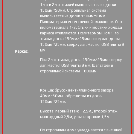
1-го и 2-го этажей выполняются из доски
150мм.*50мм. Стропильная система
выполняется из доски 150мм*50мм.
Пиломатериал естественной влажности. Сорт
пиломатериала 1-2. Стыки и мостики холода
каркаса утепляются Политермом.Пол 1-го
этажа: доска 150мм.*25мм. снизу лаг, доска
150мм.*25мм. сверху лаг. Настил OSB плиты 9
мм
Каркас.
Пол 2-го этажа:, доска 150мм.*25мм. сверху
лаг. Настил OSB плиты 9 мм. Шаг стоек и
стропильной системы – 600мм.
Крыша: брусок вентиляционного зазора
40мм.*50мм., обрешетка из доски
150мм.*25мм.
Высота: первый этаж – 2,5м., второй этаж
мансардный 2,5м, у ската кровли 1,5м.
По стропилам дома укладывается с внешней