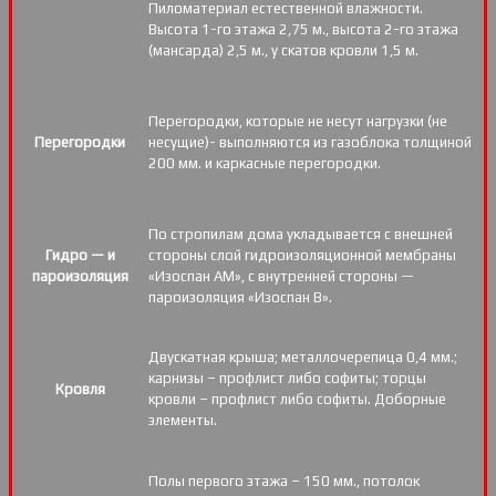
Пиломатериал естественной влажности.
Высота 1-го этажа 2,75 м., высота 2-го этажа
(мансарда) 2,5 м., у скатов кровли 1,5 м.
Перегородки, которые не несут нагрузки (не
Перегородки
несущие)- выполняются из газоблока толщиной
200 мм. и каркасные перегородки.
По стропилам дома укладывается с внешней
Гидро — и
стороны слой гидроизоляционной мембраны
пароизоляция
«Изоспан АМ», с внутренней стороны —
пароизоляция «Изоспан B».
Двускатная крыша; металлочерепица 0,4 мм.;
карнизы – профлист либо софиты; торцы
Кровля
кровли – профлист либо софиты. Доборные
элементы.
Полы первого этажа – 150 мм., потолок