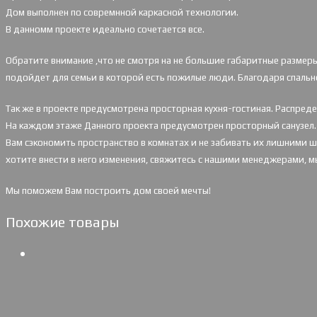
Дом выполнен по совремнной каркасной технологии.
В данномм проекте идеально сочетается все.
Обратите внимание ,что не смотря на не большие габаритные размеры
подойдет для семьи в которой есть пожилые люди. Благодаря спальн
Так же в проекте предусмотрена просторная кухня-гостиная. Распре
На каждом этаже Данного проекта предусмотрен просторный санузел. 
Вам сэкономить пространство в комнатах
и не забивать их лишними 
хотите
внести в него изменения, свяжитесь с нашими менеджерами, 
Мы поможем Вам построить дом своей мечты!
Похожие товары