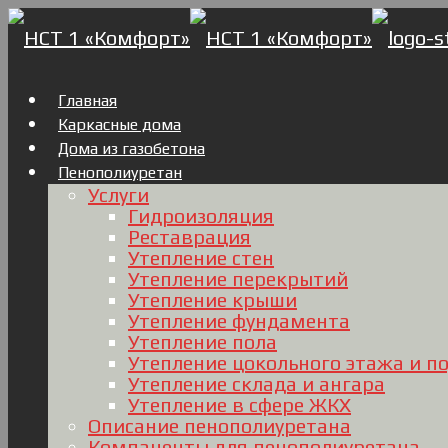
Главная
Каркасные дома
Дома из газобетона
Пенополиуретан
Услуги
Гидроизоляция
Реставрация
Утепление стен
Утепление перекрытий
Утепление крыши
Утепление фундамента
Утепление пола
Утепление цокольного этажа и п
Утепление склада и ангара
Утепление в сфере ЖКХ
Описание пенополиуретана
Компаненты для пенополиуретана