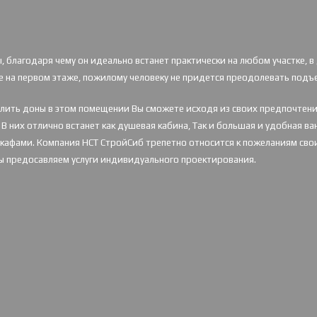
, благодаря чему он идеально встанет практически
на любом участке, 
е на первом этаже,
пожилому человеку не придется преодолевать подъе
делить доны в этом помещении Вы сможете
исходя из своих предпочтени
В них отлично встанет как душевая кабина,
Так и большая и удобная ва
шкафами.
Компания НСТ СтройСиб трепетно относится к пожеланиям своих
мы предосавляем услуги индивидуального проектирования.