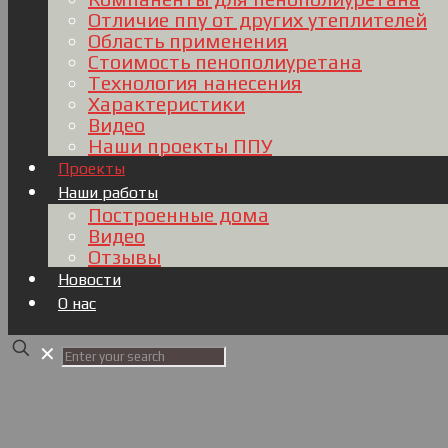
Отличие ппу от других утеплителей
Область применения
Стоимость пенополиуретана
Технология нанесения
Характеристики
Видео
Наши проекты ППУ
Проекты
Наши работы
Построенные дома
Видео
Отзывы
Новости
О нас
✕