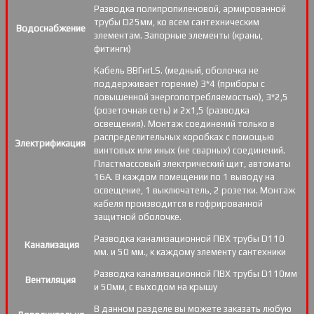
Разводка полипропиленовой, армированной
трубы D25мм, ко всем сантехническим
Водоснабжение
элементам. Запорные элементы (краны,
фитинги)
Кабель ВВГнгLS. (медный, оболочка не
поддерживает горение) 3*4 (приборы с
повышенной энергопотребляемостью), 3*2,5
(розеточная сеть) и 2х1,5 (разводка
освещения). Монтаж соединений только в
распределительных коробках с помощью
Электрификация
винтовых или иных (не сварных) соединений.
Пластмассовый электрический щит, автоматы
16А. В каждом помещении по 1 выводу на
освещение, 1 выключатель, 2 розетки. Монтаж
кабеля производится в гофрированной
защитной оболочке.
Разводка канализационной ПВХ трубы D110
Канализация
мм. и 50 мм., к каждому элементу сантехники
Разводка канализационной ПВХ трубы D110мм
Вентиляция
и 50мм, с выходом на крышу
В данном разделе вы можете заказать любую