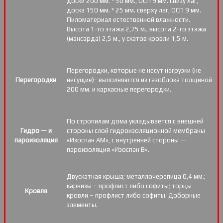
доски 200 мм. * 50 мм., ОСП 9 мм. снизу лаг,
доска 150 мм. * 25 мм. сверху лаг, ОСП 9 мм.
Пиломатериал естественной влажности.
Высота 1-го этажа 2,75 м., высота 2-го этажа
(мансарда) 2,5 м., у скатов кровли 1,5 м.
Перегородки, которые не несут нагрузки (не
Перегородки
несущие)- выполняются из газоблока толщиной
200 мм. и каркасные перегородки.
По стропилам дома укладывается с внешней
Гидро — и
стороны слой гидроизоляционной мембраны
пароизоляция
«Изоспан АМ», с внутренней стороны —
пароизоляция «Изоспан B».
Двускатная крыша; металлочерепица 0,4 мм.;
карнизы – профлист либо софиты; торцы
Кровля
кровли – профлист либо софиты. Доборные
элементы.