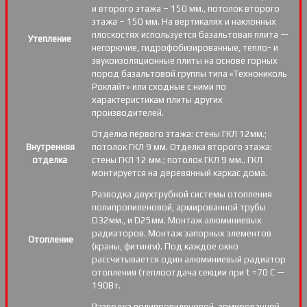
и второго этажа – 150 мм., потолок второго
этажа – 150 мм. На вертикалях и наклонных
плоскостях используется базальтовая плита —
Утепление
негорючие, гидрофобизированные, тепло- и
звукоизоляционные плиты на основе горных
пород базальтовой группы типа «Технониколь
Роклайт» или сходные с ними по
характеристикам плиты других
производителей.
Отделка первого этажа: стены ГКЛ 12мм.;
Внутренняя
потолок ГКЛ 9 мм. Отделка второго этажа:
отделка
стены ГКЛ 12 мм.; потолок ГКЛ 9 мм.. ГКЛ
монтируется на деревянный каркас дома.
Разводка двухтрубной системы отопления
полипропиленовой, армированной трубы
D32мм., и D25мм. Монтаж алюминиевых
радиаторов. Монтаж запорных элементов
Отопление
(краны, фитинги). Под каждое окно
рассчитывается один алюминиевый радиатор
отопления (теплоотдача секции при t =70 С —
190Вт.
Разводка полипропиленовой, армированной