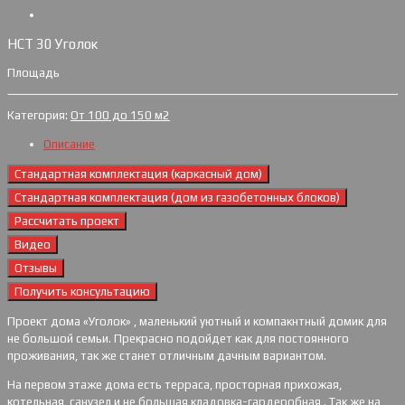
НСТ 30 Уголок
Площадь
Категория:
От 100 до 150 м2
Описание
Стандартная комплектация (каркасный дом)
Стандартная комплектация (дом из газобетонных блоков)
Рассчитать проект
Видео
Отзывы
Получить консультацию
Проект дома «Уголок» , маленький уютный и компакнтный домик для
не большой семьи. Прекрасно подойдет как для постоянного
проживания, так же станет отличным дачным вариантом.
На первом этаже дома есть терраса, просторная прихожая,
котельная, санузел и не большая кладовка-гардеробная . Так же на