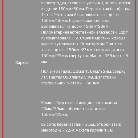
перегородки, стеновые укосины), выполняются
из доски 150мм.*50мм. Перекрытия (лаги) пола
1-го и 2-го этажей выполняются из доски
150мм.*50мм. Стропильная система
выполняется из доски 150мм*50мм.
Пиломатериал естественной влажности. Сорт
пиломатериала 1-2. Стыки и мостики холода
каркаса утепляются Политермом.Пол 1-го
этажа: доска 150мм.*25мм. снизу лаг, доска
150мм.*25мм. сверху лаг. Настил OSB плиты 9
мм
Каркас.
Пол 2-го этажа:, доска 150мм.*25мм. сверху
лаг. Настил OSB плиты 9 мм. Шаг стоек и
стропильной системы – 600мм.
Крыша: брусок вентиляционного зазора
40мм.*50мм., обрешетка из доски
150мм.*25мм.
Высота: первый этаж – 2,5м., второй этаж
мансардный 2,5м, у ската кровли 1,5м.