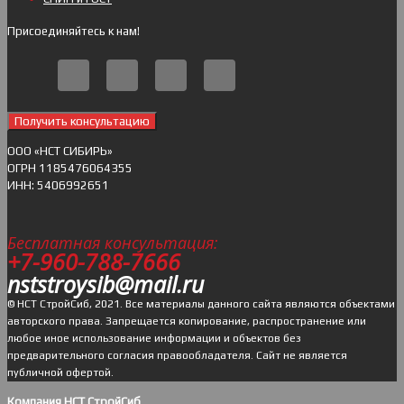
Присоединяйтесь к нам!
Получить консультацию
ОOO «НСТ СИБИРЬ»
ОГРН 1185476064355
ИНН: 5406992651
Бесплатная консультация:
+7-960-788-7666
nststroysib@mail.ru
© НСТ СтройСиб, 2021. Все материалы данного сайта являются объектами
авторского права. Запрещается копирование, распространение или
любое иное использование информации и объектов без
предварительного согласия правообладателя. Cайт не является
публичной офертой.
Компания НСТ СтройСиб