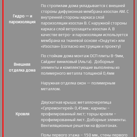
По стропилам дома укладывается с внешней
стороны дифузионная мембрана изоспан АМ. С
Гидро — и
внутренней стороны каркаса слой
пароизоляция
пароизоляции изоспан В. С наружной стороны
каркаса слой ветрозащиты изоспан А. В
качестве ветро- и пароизоляции используется
мембрана на тканевой основе «Ондутис» или
«Изоспан» (согласно инструкции и проекту)
По стойкам дома монтаж ОСП плиты 8-9мм,
Сайдинг виниловый (Альта). Доборные
Внешняя
элементы и комплектующие выполнены из
отделка дома
полимерного металла толщиной 0,4мм
Наружная отделка окон — полимерным
металлом.
Двускатная крыша; металлочерепица
«Супремонтерей» 0,45мм.; карнизы –
Кровля
профилированный лист; торцы кровли –
профилированный лист. Доборные элементы.
Вентиляционные решетки на фронтонах.
Полы первого этажа – 150 мм., стены первого