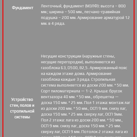
Ленточный, фундамент (МЗЛФ): высота – 800
Фундамент
мм.; ширина – 500 мм., песчано-гравийная
подушка – 200 мм. Армирование арматурой 12
мм. в 4 ряда.
Несущие конструкции (наружные стены,
несущие перегородки), выполняются из
газоблока Б3, D500, В2,5. Армированный пояс
на каждом этаже дома. Армирование
газоблока каждые 3 ряда. Стропильная
система выполняется из доски 200 мм. * 50 мм.
Сорт пиломатериала — 1-2. Крыша: брусок
вентзазора 40 мм. * 50 мм., обрешетка —
Устройство
доска 150 мм. * 25 мм. Пол 1 этажа: монтаж лаг
стен, полов и
из доски 200 мм. * 50 мм., ОСП 9 мм. снизу лаг,
стропильной
доска 150 мм. * 25 мм. сверху лаг, ОСП 9мм.
системы
Пол 2 этажа: лага из доски 200 мм. * 50 мм.,
ОСП 9 мм. снизу лаг, доска 150 мм. * 25 мм.
сверху лаг, ОСП 9 мм. Потолок 2 этажа: лага из