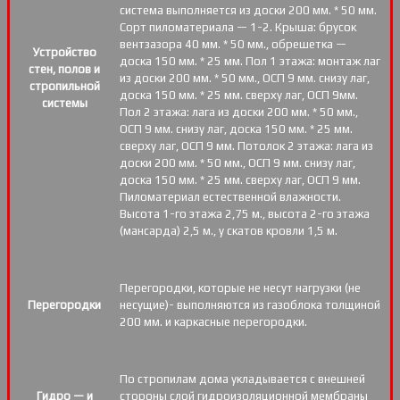
система выполняется из доски 200 мм. * 50 мм.
Сорт пиломатериала — 1-2. Крыша: брусок
вентзазора 40 мм. * 50 мм., обрешетка —
Устройство
доска 150 мм. * 25 мм. Пол 1 этажа: монтаж лаг
стен, полов и
из доски 200 мм. * 50 мм., ОСП 9 мм. снизу лаг,
стропильной
доска 150 мм. * 25 мм. сверху лаг, ОСП 9мм.
системы
Пол 2 этажа: лага из доски 200 мм. * 50 мм.,
ОСП 9 мм. снизу лаг, доска 150 мм. * 25 мм.
сверху лаг, ОСП 9 мм. Потолок 2 этажа: лага из
доски 200 мм. * 50 мм., ОСП 9 мм. снизу лаг,
доска 150 мм. * 25 мм. сверху лаг, ОСП 9 мм.
Пиломатериал естественной влажности.
Высота 1-го этажа 2,75 м., высота 2-го этажа
(мансарда) 2,5 м., у скатов кровли 1,5 м.
Перегородки, которые не несут нагрузки (не
Перегородки
несущие)- выполняются из газоблока толщиной
200 мм. и каркасные перегородки.
По стропилам дома укладывается с внешней
Гидро — и
стороны слой гидроизоляционной мембраны