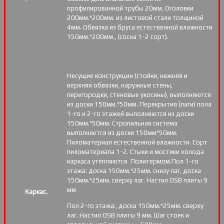
профилированной трубы 20мм. Оголовки
200мм.*200мм. из листовой стали толщиной
4мм. Обвязка из бруса естественной влажности
150мм.*200мм., (сосна 1-2 сорт).
Несущие конструкции (стойки, нижняя и
верхняя обвязки, наружные стены,
перегородки, стеновые укосины), выполняются
из доски 150мм.*50мм. Перекрытия (лаги) пола
1-го и 2-го этажей выполняются из доски
150мм.*50мм. Стропильная система
выполняется из доски 150мм*50мм.
Пиломатериал естественной влажности. Сорт
пиломатериала 1-2. Стыки и мостики холода
каркаса утепляются Политермом.Пол 1-го
этажа: доска 150мм.*25мм. снизу лаг, доска
150мм.*25мм. сверху лаг. Настил OSB плиты 9
мм
Каркас.
Пол 2-го этажа:, доска 150мм.*25мм. сверху
лаг. Настил OSB плиты 9 мм. Шаг стоек и