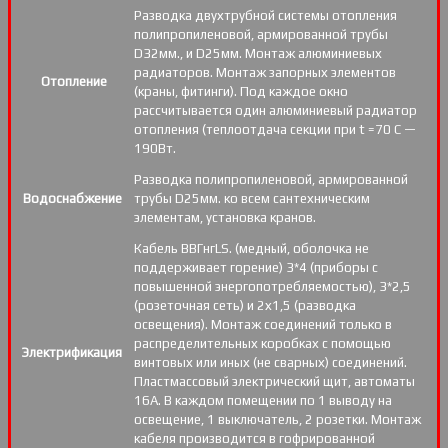
Разводка двухтрубной системы отопления
полипропиленовой, армированной трубы
D32мм., и D25мм. Монтаж алюминиевых
радиаторов. Монтаж запорных элементов
Отопление
(краны, фитинги). Под каждое окно
рассчитывается один алюминиевый радиатор
отопления (теплоотдача секции при t =70 С —
190Вт.
Разводка полипропиленовой, армированной
Водоснабжение
трубы D25мм. ко всем сантехническим
элементам, установка кранов.
Кабель ВВГнгLS. (медный, оболочка не
поддерживает горение) 3*4 (приборы с
повышенной энергопотребляемостью), 3*2,5
(розеточная сеть) и 2х1,5 (разводка
освещения). Монтаж соединений только в
распределительных коробках с помощью
Электрификация
винтовых или иных (не сварных) соединений.
Пластмассовый электрический щит, автоматы
16А. В каждом помещении по 1 выводу на
освещение, 1 выключатель, 2 розетки. Монтаж
кабеля производится в гофрированной