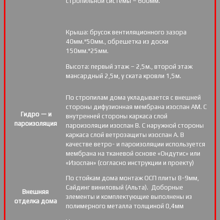
стропильной системы – 600мм.
Крыша: брусок вентиляционного зазора
40мм.*50мм., обрешетка из доски
150мм.*25мм.
Высота: первый этаж – 2,5м., второй этаж
мансардный 2,5м, у ската кровли 1,5м.
По стропилам дома укладывается с внешней
стороны дифузионная мембрана изоспан АМ. С
Гидро — и
внутренней стороны каркаса слой
пароизоляция
пароизоляции изоспан В. С наружной стороны
каркаса слой ветрозащиты изоспан А. В
качестве ветро- и пароизоляции используется
мембрана на тканевой основе «Ондутис» или
«Изоспан» (согласно инструкции и проекту)
По стойкам дома монтаж ОСП плиты 8-9мм,
Сайдинг виниловый (Альта). Доборные
Внешняя
элементы и комплектующие выполнены из
отделка дома
полимерного металла толщиной 0,4мм