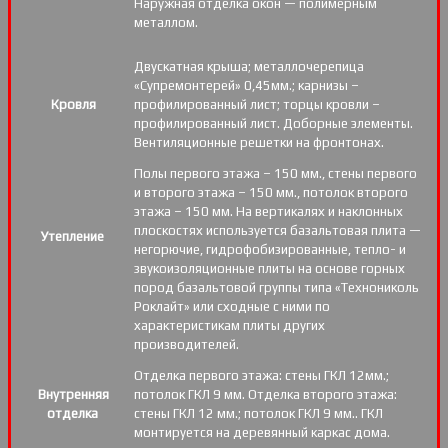
Наружная отделка окон — полимерным
металлом.
Двускатная крыша; металлочерепица
«Супремонтерей» 0,45мм.; карнизы –
Кровля
профилированный лист; торцы кровли –
профилированный лист. Доборные элементы.
Вентиляционные решетки на фронтонах.
Полы первого этажа – 150 мм., стены первого
и второго этажа – 150 мм., потолок второго
этажа – 150 мм. На вертикалях и наклонных
плоскостях используется базальтовая плита —
Утепление
негорючие, гидрофобизированные, тепло- и
звукоизоляционные плиты на основе горных
пород базальтовой группы типа «Технониколь
Роклайт» или сходные с ними по
характеристикам плиты других
производителей.
Отделка первого этажа: стены ГКЛ 12мм.;
Внутренняя
потолок ГКЛ 9 мм. Отделка второго этажа:
отделка
стены ГКЛ 12 мм.; потолок ГКЛ 9 мм.. ГКЛ
монтируется на деревянный каркас дома.