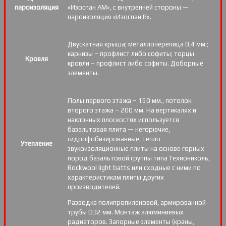
пароизоляция
«Изоспан АМ», с внутренней стороны —
пароизоляция «Изоспан B».
Двускатная крыша; металлочерепица 0,4 мм.;
карнизы – профлист либо софиты; торцы
Кровля
кровли – профлист либо софиты. Доборные
элементы.
Полы первого этажа – 150 мм., потолок
второго этажа – 200 мм. На вертикалях и
наклонных плоскостях используется
базальтовая плита — негорючие,
гидрофобизированные, тепло-
Утепление
звукоизоляционные плиты на основе горных
пород базальтовой группы типа Технониколь,
Rockwool light batts или сходные с ними по
характеристикам плиты других
производителей.
Разводка полипропиленовой, армированной
трубы D32 мм. Монтаж алюминиевых
радиаторов. Запорные элементы (краны,