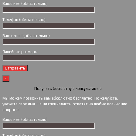
Ваше имя (обязательно)
Телефон (обязательно)
Ваш e-mail (обязательно)
Линейные размеры
×
Получить бесплатную консультацию
Мы можем позвонить вам абсолютно бесплатно! Пожалуйста,
укажите свое имя. Наши специалисты ответят на любые возникшие
вопросы!
Ваше имя (обязательно)
Телефон (обязательно)