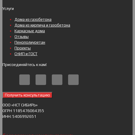
Услуги
Дома из газобетона
Дома из кирпича и газобетона
Каркасные дома
Отзывы
Пенополиуретан
Проекты
СНИП и ГОСТ
Присоединяйтесь к нам!
Получить консультацию
ОOO «НСТ СИБИРЬ»
ОГРН 1185476064355
ИНН: 5406992651