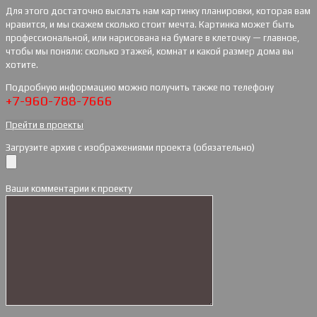
Для этого достаточно выслать нам картинку планировки, которая вам
нравится, и мы скажем сколько стоит мечта. Картинка может быть
профессиональной, или нарисована на бумаге в клеточку — главное,
чтобы мы поняли: сколько этажей, комнат и какой размер дома вы
хотите.
Подробную информацию можно получить также по телефону
+7-960-788-7666
Прейти в проекты
Загрузите архив с изображениями проекта (обязательно)
Ваши комментарии к проекту