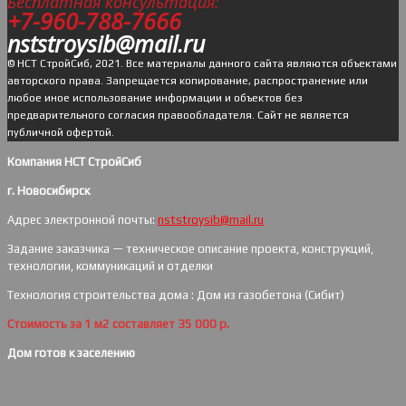
Бесплатная консультация:
+7-960-788-7666
nststroysib@mail.ru
© НСТ СтройСиб, 2021. Все материалы данного сайта являются объектами
авторского права. Запрещается копирование, распространение или
любое иное использование информации и объектов без
предварительного согласия правообладателя. Cайт не является
публичной офертой.
Компания НСТ СтройСиб
г. Новосибирск
Адрес электронной почты:
nststroysib@mail.ru
Задание заказчика — техническое описание проекта, конструкций,
технологии, коммуникаций и отделки
Технология строительства дома : Дом из газобетона (Сибит)
Стоимость за 1 м2 составляет 35 000 р.
Дом готов к заселению