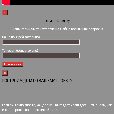
×
Оставить заявку
Наши специалисты ответят на любые возникшие вопросы!
Ваше имя (обязательно)
Телефон (обязательно)
×
ПОСТРОИМ ДОМ ПО ВАШЕМУ ПРОЕКТУ
Если вы точно знаете, как должен выглядеть ваш дом — мы знаем, как
его построить по приемлемой цене.