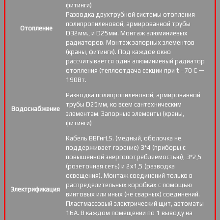
фитинги)
Разводка двухтрубной системы отопления
полипропиленовой, армированной трубы
Отопление
D32мм., и D25мм. Монтаж алюминиевых
радиаторов. Монтаж запорных элементов
(краны, фитинги). Под каждое окно
рассчитывается один алюминиевый радиатор
отопления (теплоотдача секции при t =70 С —
190Вт.
Разводка полипропиленовой, армированной
трубы D25мм, ко всем сантехническим
Водоснабжение
элементам. Запорные элементы (краны,
фитинги)
Кабель ВВГнгLS. (медный, оболочка не
поддерживает горение) 3*4 (приборы с
повышенной энергопотребляемостью), 3*2,5
(розеточная сеть) и 2х1,5 (разводка
освещения). Монтаж соединений только в
распределительных коробках с помощью
Электрификация
винтовых или иных (не сварных) соединений.
Пластмассовый электрический щит, автоматы
16А. В каждом помещении по 1 выводу на