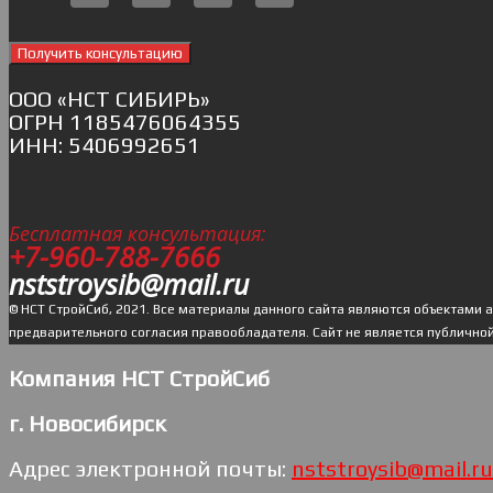
Получить консультацию
ОOO «НСТ СИБИРЬ»
ОГРН 1185476064355
ИНН: 5406992651
Бесплатная консультация:
+7-960-788-7666
nststroysib@mail.ru
© НСТ СтройСиб, 2021. Все материалы данного сайта являются объектами 
предварительного согласия правообладателя. Cайт не является публично
Компания НСТ СтройСиб
г. Новосибирск
Адрес электронной почты:
nststroysib@mail.ru