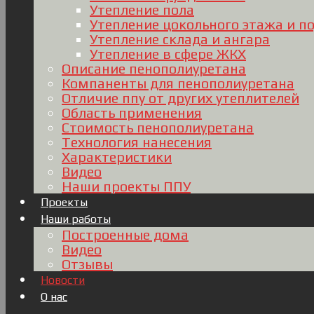
Утепление пола
Утепление цокольного этажа и п
Утепление склада и ангара
Утепление в сфере ЖКХ
Описание пенополиуретана
Компаненты для пенополиуретана
Отличие ппу от других утеплителей
Область применения
Стоимость пенополиуретана
Технология нанесения
Характеристики
Видео
Наши проекты ППУ
Проекты
Наши работы
Построенные дома
Видео
Отзывы
Новости
О нас