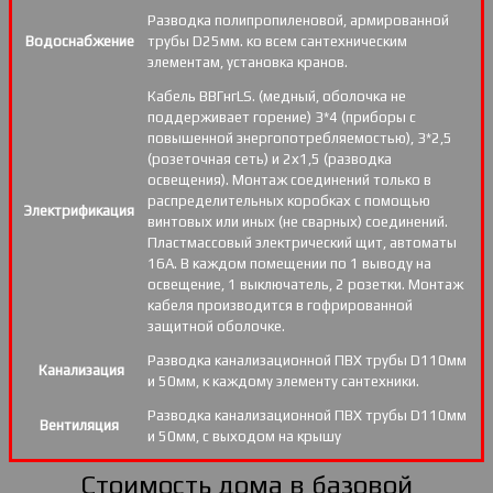
Разводка полипропиленовой, армированной
Водоснабжение
трубы D25мм. ко всем сантехническим
элементам, установка кранов.
Кабель ВВГнгLS. (медный, оболочка не
поддерживает горение) 3*4 (приборы с
повышенной энергопотребляемостью), 3*2,5
(розеточная сеть) и 2х1,5 (разводка
освещения). Монтаж соединений только в
распределительных коробках с помощью
Электрификация
винтовых или иных (не сварных) соединений.
Пластмассовый электрический щит, автоматы
16А. В каждом помещении по 1 выводу на
освещение, 1 выключатель, 2 розетки. Монтаж
кабеля производится в гофрированной
защитной оболочке.
Разводка канализационной ПВХ трубы D110мм
Канализация
и 50мм, к каждому элементу сантехники.
Разводка канализационной ПВХ трубы D110мм
Вентиляция
и 50мм, с выходом на крышу
Стоимость дома в базовой