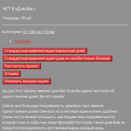
НСТ 8 «Для Вас»
Площадь: 96 м2
Категория:
От 100 до 150 м2
Описание
Стандартная комплектация (каркасный дом)
Стандартная комплектация (дом из газобетонных блоков)
Рассчитать проект
Отзывы
Получить консультацию
Да,Да! Этот проект именно для Вас! Если Вы давно мечтали об
одноэтажном доме, Вы его нашли!
Сейчас все большую популярность приобретают именно
одноэтажные дома! Они просты в эксплуатации и очень удобны!
Очень часто можно услышать, как людям лень подниматься на
второй этаж за забытым смартфоном))) Построив такой дом Вам не
придется преодолевать лестничный марш каждый день.