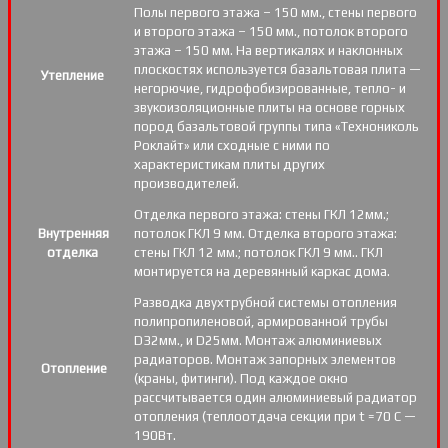
Полы первого этажа – 150 мм., стены первого
и второго этажа – 150 мм., потолок второго
этажа – 150 мм. На вертикалях и наклонных
плоскостях используется базальтовая плита —
Утепление
негорючие, гидрофобизированные, тепло- и
звукоизоляционные плиты на основе горных
пород базальтовой группы типа «Технониколь
Роклайт» или сходные с ними по
характеристикам плиты других
производителей.
Отделка первого этажа: стены ГКЛ 12мм.;
Внутренняя
потолок ГКЛ 9 мм. Отделка второго этажа:
отделка
стены ГКЛ 12 мм.; потолок ГКЛ 9 мм.. ГКЛ
монтируется на деревянный каркас дома.
Разводка двухтрубной системы отопления
полипропиленовой, армированной трубы
D32мм., и D25мм. Монтаж алюминиевых
радиаторов. Монтаж запорных элементов
Отопление
(краны, фитинги). Под каждое окно
рассчитывается один алюминиевый радиатор
отопления (теплоотдача секции при t =70 С —
190Вт.