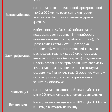
190Вт.
Разводка полипропиленовой, армированной
трубы D25мм, ко всем сантехническим
Водоснабжение
элементам. Запорные элементы (краны,
фитинги)
Кабель ВВГнгLS. (медный, оболочка не
поддерживает горение) 3*4 (приборы с
повышенной энергопотребляемостью), 3*2,5
(розеточная сеть) и 2х1,5 (разводка
освещения). Монтаж соединений только в
распределительных коробках с помощью
Электрификация
винтовых или иных (не сварных) соединений.
Пластмассовый электрический щит, автоматы
16А. В каждом помещении по 1 выводу на
освещение, 1 выключатель, 2 розетки. Монтаж
кабеля производится в гофрированной
защитной оболочке.
Разводка канализационной ПВХ трубы D110
Канализация
мм. и 50 мм., к каждому элементу сантехники
Разводка канализационной ПВХ трубы D110мм
Вентиляция
и 50мм, с выходом на крышу