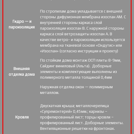
По стропилам дома укладывается с внешней
стороны дифузионная мембрана изоспан АМ. С
Гидро — и
внутренней стороны каркаса слой
пароизоляция
пароизоляции изоспан В. С наружной стороны
каркаса слой ветрозащиты изоспан А. В
качестве ветро- и пароизоляции используется
мембрана на тканевой основе «Ондутис» или
«Изоспан» (согласно инструкции и проекту)
По стойкам дома монтаж ОСП плиты 8-9мм,
Сайдинг виниловый (Альта). Доборные
Внешняя
элементы и комплектующие выполнены из
отделка дома
полимерного металла толщиной 0,4мм
Наружная отделка окон — полимерным
металлом.
Двускатная крыша; металлочерепица
«Супремонтерей» 0,45мм.; карнизы –
Кровля
профилированный лист; торцы кровли –
профилированный лист. Доборные элементы.
Вентиляционные решетки на фронтонах.