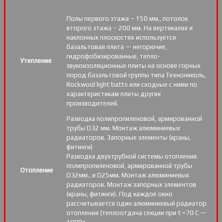
Полы первого этажа – 150 мм., потолок
второго этажа – 200 мм. На вертикалях и
наклонных плоскостях используется
базальтовая плита — негорючие,
гидрофобизированные, тепло-
Утепление
звукоизоляционные плиты на основе горных
пород базальтовой группы типа Технониколь,
Rockwool light batts или сходные с ними по
характеристикам плиты других
производителей.
Разводка полипропиленовой, армированной
трубы D32 мм. Монтаж алюминиевых
радиаторов. Запорные элементы (краны,
фитинги)
Разводка двухтрубной системы отопления
полипропиленовой, армированной трубы
Отопление
D32мм., и D25мм. Монтаж алюминиевых
радиаторов. Монтаж запорных элементов
(краны, фитинги). Под каждое окно
рассчитывается один алюминиевый радиатор
отопления (теплоотдача секции при t =70 С —