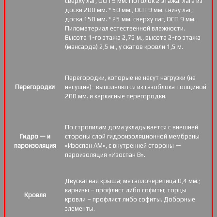
сверху лаг, ОСП 9 мм. Потолок 2 этажа: лага из
доски 200 мм. * 50 мм., ОСП 9 мм. снизу лаг,
доска 150 мм. * 25 мм. сверху лаг, ОСП 9 мм.
Пиломатериал естественной влажности.
Высота 1-го этажа 2,75 м., высота 2-го этажа
(мансарда) 2,5 м., у скатов кровли 1,5 м.
Перегородки, которые не несут нагрузки (не
Перегородки
несущие)- выполняются из газоблока толщиной
200 мм. и каркасные перегородки.
По стропилам дома укладывается с внешней
Гидро — и
стороны слой гидроизоляционной мембраны
пароизоляция
«Изоспан АМ», с внутренней стороны —
пароизоляция «Изоспан B».
Двускатная крыша; металлочерепица 0,4 мм.;
карнизы – профлист либо софиты; торцы
Кровля
кровли – профлист либо софиты. Доборные
элементы.