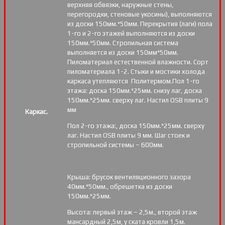
верхняя обвязки, наружные стены,
перегородки, стеновые укосины), выполняются
из доски 150мм.*50мм. Перекрытия (лаги) пола
1-го и 2-го этажей выполняются из доски
150мм.*50мм. Стропильная система
выполняется из доски 150мм*50мм.
Пиломатериал естественной влажности. Сорт
пиломатериала 1-2. Стыки и мостики холода
каркаса утепляются Политермом.Пол 1-го
этажа: доска 150мм.*25мм. снизу лаг, доска
150мм.*25мм. сверху лаг. Настил OSB плиты 9
мм
Каркас.
Пол 2-го этажа:, доска 150мм.*25мм. сверху
лаг. Настил OSB плиты 9 мм. Шаг стоек и
стропильной системы – 600мм.
Крыша: брусок вентиляционного зазора
40мм.*50мм., обрешетка из доски
150мм.*25мм.
Высота: первый этаж – 2,5м., второй этаж
мансардный 2,5м, у ската кровли 1,5м.