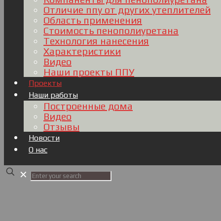
Отличие ппу от других утеплителей
Область применения
Стоимость пенополиуретана
Технология нанесения
Характеристики
Видео
Наши проекты ППУ
Проекты
Наши работы
Построенные дома
Видео
Отзывы
Новости
О нас
✕