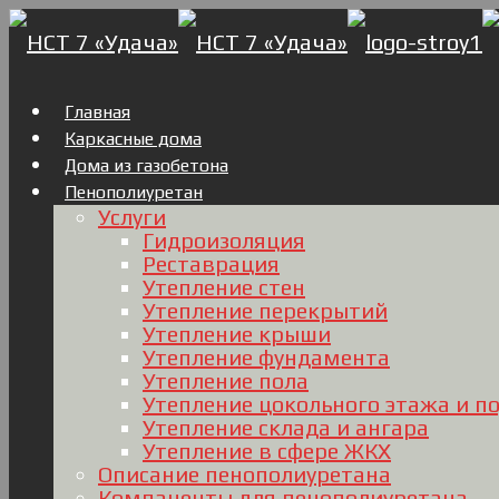
Главная
Каркасные дома
Дома из газобетона
Пенополиуретан
Услуги
Гидроизоляция
Реставрация
Утепление стен
Утепление перекрытий
Утепление крыши
Утепление фундамента
Утепление пола
Утепление цокольного этажа и п
Утепление склада и ангара
Утепление в сфере ЖКХ
Описание пенополиуретана
Компаненты для пенополиуретана