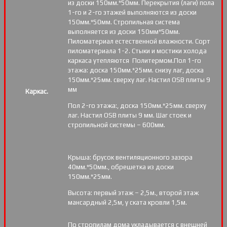
из доски 150мм.*50мм. Перекрытия (лаги) пола
1-го и 2-го этажей выполняются из доски
150мм.*50мм. Стропильная система
выполняется из доски 150мм*50мм.
Пиломатериал естественной влажности. Сорт
пиломатериала 1-2. Стыки и мостики холода
каркаса утепляются Политермом.Пол 1-го
этажа: доска 150мм.*25мм. снизу лаг, доска
150мм.*25мм. сверху лаг. Настил OSB плиты 9
мм
Каркас.
Пол 2-го этажа:, доска 150мм.*25мм. сверху
лаг. Настил OSB плиты 9 мм. Шаг стоек и
стропильной системы – 600мм.
Крыша: брусок вентиляционного зазора
40мм.*50мм., обрешетка из доски
150мм.*25мм.
Высота: первый этаж – 2,5м., второй этаж
мансардный 2,5м, у ската кровли 1,5м.
По стропилам дома укладывается с внешней