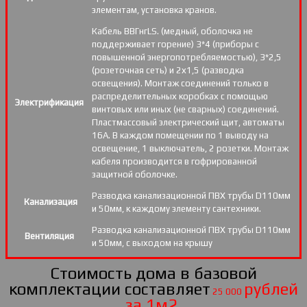
элементам, установка кранов.
Кабель ВВГнгLS. (медный, оболочка не
поддерживает горение) 3*4 (приборы с
повышенной энергопотребляемостью), 3*2,5
(розеточная сеть) и 2х1,5 (разводка
освещения). Монтаж соединений только в
распределительных коробках с помощью
Электрификация
винтовых или иных (не сварных) соединений.
Пластмассовый электрический щит, автоматы
16А. В каждом помещении по 1 выводу на
освещение, 1 выключатель, 2 розетки. Монтаж
кабеля производится в гофрированной
защитной оболочке.
Разводка канализационной ПВХ трубы D110мм
Канализация
и 50мм, к каждому элементу сантехники.
Разводка канализационной ПВХ трубы D110мм
Вентиляция
и 50мм, с выходом на крышу
Стоимость дома в базовой
комплектации составляет
рублей
25 000
за 1м2.