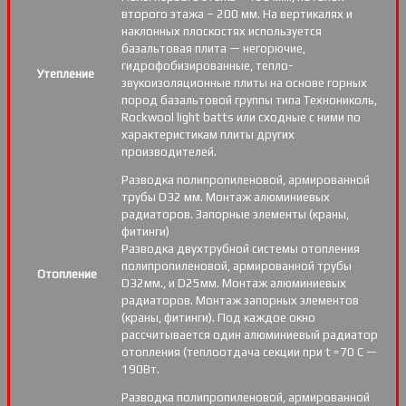
второго этажа – 200 мм. На вертикалях и
наклонных плоскостях используется
базальтовая плита — негорючие,
гидрофобизированные, тепло-
Утепление
звукоизоляционные плиты на основе горных
пород базальтовой группы типа Технониколь,
Rockwool light batts или сходные с ними по
характеристикам плиты других
производителей.
Разводка полипропиленовой, армированной
трубы D32 мм. Монтаж алюминиевых
радиаторов. Запорные элементы (краны,
фитинги)
Разводка двухтрубной системы отопления
полипропиленовой, армированной трубы
Отопление
D32мм., и D25мм. Монтаж алюминиевых
радиаторов. Монтаж запорных элементов
(краны, фитинги). Под каждое окно
рассчитывается один алюминиевый радиатор
отопления (теплоотдача секции при t =70 С —
190Вт.
Разводка полипропиленовой, армированной