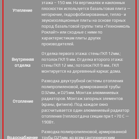
этажа – 150 мм. На вертикалях и наклонных
плоскостях используется базальтовая плита —
Утепление
негорючие, гидрофобизированные, тепло- и
звукоизоляционные плиты на основе горных
пород базальтовой группы типа «Технониколь
Роклайт» или сходные с ними по
характеристикам плиты других
производителей.
Отделка первого этажа: стены ГКЛ 12мм.;
Внутренняя
потолок ГКЛ 9 мм. Отделка второго этажа:
отделка
стены ГКЛ 12 мм.; потолок ГКЛ 9 мм.. ГКЛ
монтируется на деревянный каркас дома.
Разводка двухтрубной системы отопления
полипропиленовой, армированной трубы
D32мм., и D25мм. Монтаж алюминиевых
радиаторов. Монтаж запорных элементов
Отопление
(краны, фитинги). Под каждое окно
рассчитывается один алюминиевый радиатор
отопления (теплоотдача секции при t =70 С —
190Вт.
Разводка полипропиленовой, армированной
Водоснабжение
трубы D25мм. ко всем сантехническим