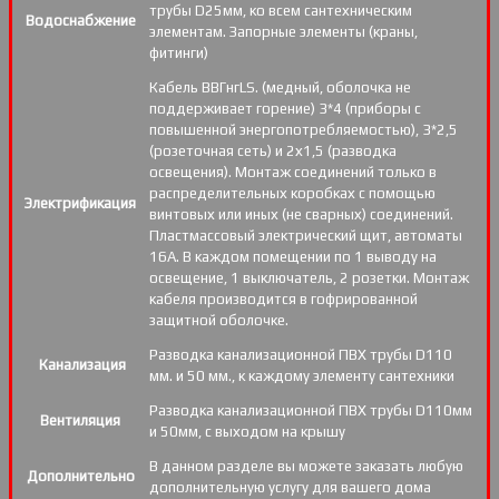
трубы D25мм, ко всем сантехническим
Водоснабжение
элементам. Запорные элементы (краны,
фитинги)
Кабель ВВГнгLS. (медный, оболочка не
поддерживает горение) 3*4 (приборы с
повышенной энергопотребляемостью), 3*2,5
(розеточная сеть) и 2х1,5 (разводка
освещения). Монтаж соединений только в
распределительных коробках с помощью
Электрификация
винтовых или иных (не сварных) соединений.
Пластмассовый электрический щит, автоматы
16А. В каждом помещении по 1 выводу на
освещение, 1 выключатель, 2 розетки. Монтаж
кабеля производится в гофрированной
защитной оболочке.
Разводка канализационной ПВХ трубы D110
Канализация
мм. и 50 мм., к каждому элементу сантехники
Разводка канализационной ПВХ трубы D110мм
Вентиляция
и 50мм, с выходом на крышу
В данном разделе вы можете заказать любую
Дополнительно
дополнительную услугу для вашего дома