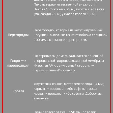
Пиломатериал естественной влажности.
Высота 1-го этажа 2,75 м., высота 2-го этажа
(мансарда) 2,5 м., у скатов кровли 1,5 м.
Перегородки, которые не несут нагрузки (не
Перегородки
несущие)- выполняются из газоблока толщиной
200 мм. и каркасные перегородки.
По стропилам дома укладывается с внешней
Гидро — и
стороны слой гидроизоляционной мембраны
пароизоляция
«Изоспан АМ», с внутренней стороны —
пароизоляция «Изоспан B».
Двускатная крыша; металлочерепица 0,4 мм.;
карнизы – профлист либо софиты; торцы
Кровля
кровли – профлист либо софиты. Доборные
элементы.
Полы первого этажа – 150 мм., потолок