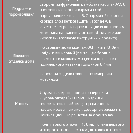
стороны дифузионная мембрана изоспан АМ. С
Гидро — и
внутренней стороны каркаса слой
пароизоляция
пароизоляции изоспан В. С наружной стороны
каркаса слой ветрозащиты изоспан А. В
качестве ветро- и пароизоляции используется
мембрана на тканевой основе «Ондутис» или
«Изоспан» (согласно инструкции и проекту)
По стойкам дома монтаж ОСП плиты 8-9мм,
Сайдинг виниловый (Альта). Доборные
Внешняя
элементы и комплектующие выполнены из
отделка дома
полимерного металла толщиной 0,4мм
Наружная отделка окон — полимерным
металлом.
Двускатная крыша; металлочерепица
«Супремонтерей» 0,45мм.; карнизы –
Кровля
профилированный лист; торцы кровли –
профилированный лист. Доборные элементы.
Вентиляционные решетки на фронтонах.
Полы первого этажа – 150 мм., стены первого
и второго этажа – 150 мм., потолок второго