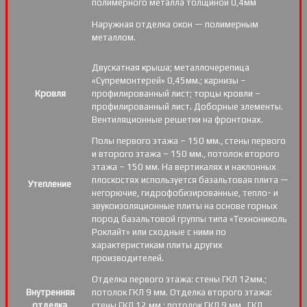
полимерного металла толщиной 0,4мм
Наружная отделка окон — полимерным
металлом.
Двускатная крыша; металлочерепица
«Супремонтерей» 0,45мм.; карнизы –
Кровля
профилированный лист; торцы кровли –
профилированный лист. Доборные элементы.
Вентиляционные решетки на фронтонах.
Полы первого этажа – 150 мм., стены первого
и второго этажа – 150 мм., потолок второго
этажа – 150 мм. На вертикалях и наклонных
плоскостях используется базальтовая плита —
Утепление
негорючие, гидрофобизированные, тепло- и
звукоизоляционные плиты на основе горных
пород базальтовой группы типа «Технониколь
Роклайт» или сходные с ними по
характеристикам плиты других
производителей.
Отделка первого этажа: стены ГКЛ 12мм.;
Внутренняя
потолок ГКЛ 9 мм. Отделка второго этажа:
отделка
стены ГКЛ 12 мм.; потолок ГКЛ 9 мм.. ГКЛ