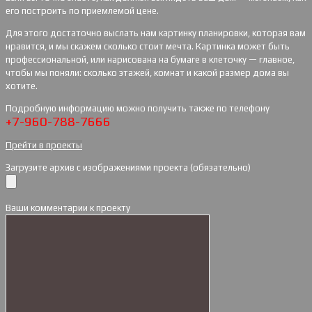
его построить по приемлемой цене.
Для этого достаточно выслать нам картинку планировки, которая вам
нравится, и мы скажем сколько стоит мечта. Картинка может быть
профессиональной, или нарисована на бумаге в клеточку — главное,
чтобы мы поняли: сколько этажей, комнат и какой размер дома вы
хотите.
Подробную информацию можно получить также по телефону
+7-960-788-7666
Прейти в проекты
Загрузите архив с изображениями проекта (обязательно)
Ваши комментарии к проекту