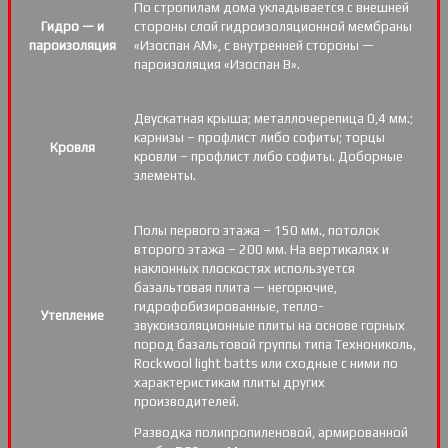
По стропилам дома укладывается с внешней
Гидро — и
стороны слой гидроизоляционной мембраны
пароизоляция
«Изоспан АМ», с внутренней стороны —
пароизоляция «Изоспан B».
Двускатная крыша; металлочерепица 0,4 мм.;
карнизы – профлист либо софиты; торцы
Кровля
кровли – профлист либо софиты. Доборные
элементы.
Полы первого этажа – 150 мм., потолок
второго этажа – 200 мм. На вертикалях и
наклонных плоскостях используется
базальтовая плита — негорючие,
гидрофобизированные, тепло-
Утепление
звукоизоляционные плиты на основе горных
пород базальтовой группы типа Технониколь,
Rockwool light batts или сходные с ними по
характеристикам плиты других
производителей.
Разводка полипропиленовой, армированной