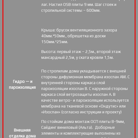
лаг. Настил OSB плиты 9 мм. Шаг стоек и
стропильной системы – 600мм.
Крыша: брусок вентиляционного зазора
40мм.*50мм., обрешетка из доски
150мм.*25мм.
Высота: первый этаж – 2,5м., второй этаж
мансардный 2,5м, у ската кровли 1,5м.
По стропилам дома укладывается с внешней
стороны дифузионная мембрана изоспан АМ. С
Гидро — и
внутренней стороны каркаса слой
пароизоляция
пароизоляции изоспан В. С наружной стороны
каркаса слой ветрозащиты изоспан А. В
качестве ветро- и пароизоляции используется
мембрана на тканевой основе «Ондутис» или
«Изоспан» (согласно инструкции и проекту)
По стойкам дома монтаж ОСП плиты 8-9мм,
Сайдинг виниловый (Альта). Доборные
Внешняя
элементы и комплектующие выполнены из
отделка дома