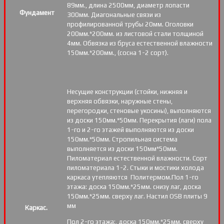
89мм., длина 2500мм, диаметр лопасти
Фундамент
300мм. Диагональные связи из
профилированной трубы 20мм. Оголовки
200мм.*200мм. из листовой стали толщиной
4мм. Обвязка из бруса естественной влажности
150мм.*200мм., (сосна 1-2 сорт).
Несущие конструкции (стойки, нижняя и
верхняя обвязки, наружные стены,
перегородки, стеновые укосины), выполняются
из доски 150мм.*50мм. Перекрытия (лаги) пола
1-го и 2-го этажей выполняются из доски
150мм.*50мм. Стропильная система
выполняется из доски 150мм*50мм.
Пиломатериал естественной влажности. Сорт
пиломатериала 1-2. Стыки и мостики холода
каркаса утепляются Политермом.Пол 1-го
этажа: доска 150мм.*25мм. снизу лаг, доска
150мм.*25мм. сверху лаг. Настил OSB плиты 9
мм
Каркас.
Пол 2-го этажа:, доска 150мм.*25мм. сверху