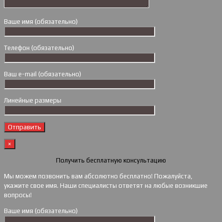
Ваше имя (обязательно)
Телефон (обязательно)
Ваш e-mail (обязательно)
Линейные размеры
×
Получить бесплатную консультацию
Мы можем позвонить вам абсолютно бесплатно! Пожалуйста,
укажите свое имя. Наши специалисты ответят на любые возникшие
вопросы!
Ваше имя (обязательно)