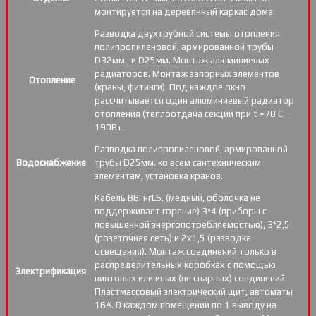
монтируется на деревянный каркас дома.
Разводка двухтрубной системы отопления
полипропиленовой, армированной трубы
D32мм., и D25мм. Монтаж алюминиевых
радиаторов. Монтаж запорных элементов
Отопление
(краны, фитинги). Под каждое окно
рассчитывается один алюминиевый радиатор
отопления (теплоотдача секции при t =70 С —
190Вт.
Разводка полипропиленовой, армированной
Водоснабжение
трубы D25мм. ко всем сантехническим
элементам, установка кранов.
Кабель ВВГнгLS. (медный, оболочка не
поддерживает горение) 3*4 (приборы с
повышенной энергопотребляемостью), 3*2,5
(розеточная сеть) и 2х1,5 (разводка
освещения). Монтаж соединений только в
распределительных коробках с помощью
Электрификация
винтовых или иных (не сварных) соединений.
Пластмассовый электрический щит, автоматы
16А. В каждом помещении по 1 выводу на