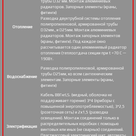
трубы D32 мм. Монтаж алюминиевых
радиаторов. Запорные элементы (краны,
фитинги)
Разводка двухтрубной системы отопления
полипропиленовой, армированной трубы
Отопление
D32мм., и D25мм. Монтаж алюминиевых
радиаторов. Монтаж запорных элементов
(краны, фитинги). Под каждое окно
рассчитывается один алюминиевый радиатор
отопления (теплоотдача секции при t =70 С —
190Вт.
Разводка полипропиленовой, армированной
трубы D25мм, ко всем сантехническим
Водоснабжение
элементам. Запорные элементы (краны,
фитинги)
Кабель ВВГнгLS. (медный, оболочка не
поддерживает горение) 3*4 (приборы с
повышенной энергопотребляемостью), 3*2,5
(розеточная сеть) и 2х1,5 (разводка
освещения). Монтаж соединений только в
распределительных коробках с помощью
Электрификация
винтовых или иных (не сварных) соединений.
Пластмассовый электрический щит, автоматы