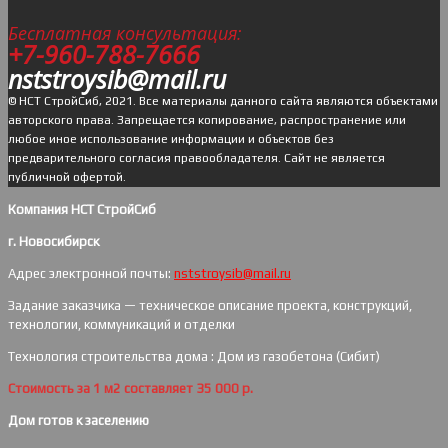
Бесплатная консультация:
+7-960-788-7666
nststroysib@mail.ru
© НСТ СтройСиб, 2021. Все материалы данного сайта являются объектами
авторского права. Запрещается копирование, распространение или
любое иное использование информации и объектов без
предварительного согласия правообладателя. Cайт не является
публичной офертой.
Компания НСТ СтройСиб
г. Новосибирск
Адрес электронной почты:
nststroysib@mail.ru
Задание заказчика — техническое описание проекта, конструкций,
технологии, коммуникаций и отделки
Технология строительства дома : Дом из газобетона (Сибит)
Стоимость за 1 м2 составляет 35 000 р.
Дом готов к заселению