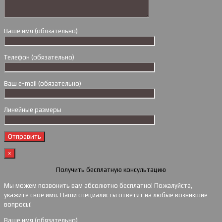
Ваше имя (обязательно)
Телефон (обязательно)
Ваш e-mail (обязательно)
Линейные размеры
×
Получить бесплатную консультацию
Мы можем позвонить вам абсолютно бесплатно! Пожалуйста,
укажите свое имя. Наши специалисты ответят на любые возникшие
вопросы!
Ваше имя (обязательно)