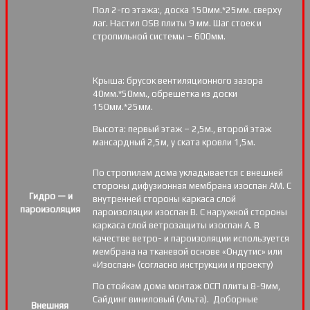
Пол 2-го этажа:, доска 150мм.*25мм. сверху
лаг. Настил OSB плиты 9 мм. Шаг стоек и
стропильной системы – 600мм.
Крыша: брусок вентиляционного зазора
40мм.*50мм., обрешетка из доски
150мм.*25мм.
Высота: первый этаж – 2,5м., второй этаж
мансардный 2,5м, у ската кровли 1,5м.
По стропилам дома укладывается с внешней
стороны дифузионная мембрана изоспан АМ. С
Гидро — и
внутренней стороны каркаса слой
пароизоляция
пароизоляции изоспан В. С наружной стороны
каркаса слой ветрозащиты изоспан А. В
качестве ветро- и пароизоляции используется
мембрана на тканевой основе «Ондутис» или
«Изоспан» (согласно инструкции и проекту)
По стойкам дома монтаж ОСП плиты 8-9мм,
Сайдинг виниловый (Альта). Доборные
Внешняя