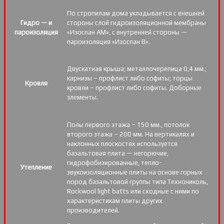
По стропилам дома укладывается с внешней
Гидро — и
стороны слой гидроизоляционной мембраны
пароизоляция
«Изоспан АМ», с внутренней стороны —
пароизоляция «Изоспан B».
Двускатная крыша; металлочерепица 0,4 мм.;
карнизы – профлист либо софиты; торцы
Кровля
кровли – профлист либо софиты. Доборные
элементы.
Полы первого этажа – 150 мм., потолок
второго этажа – 200 мм. На вертикалях и
наклонных плоскостях используется
базальтовая плита — негорючие,
гидрофобизированные, тепло-
Утепление
звукоизоляционные плиты на основе горных
пород базальтовой группы типа Технониколь,
Rockwool light batts или сходные с ними по
характеристикам плиты других
производителей.