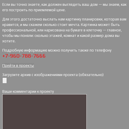
Если вы точно знаете, как должен выглядеть ваш дом — мы знаем, как
его построить по приемлемой цене.
Для этого достаточно выслать нам картинку планировки, которая вам
нравится, и мы скажем сколько стоит мечта. Картинка может быть
профессиональной, или нарисована на бумаге в клеточку — главное,
чтобы мы поняли: сколько этажей, комнат и какой размер дома вы
хотите.
Подробную информацию можно получить также по телефону
+7-960-788-7666
Прейти в проекты
Загрузите архив с изображениями проекта (обязательно)
Ваши комментарии к проекту