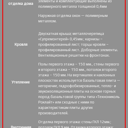
элементы и комплектующие выполнены из
отделка дома
полимерного металла толщиной 0,4мм
Наружная отделка окон — полимерным
металлом.
Двускатная крыша; металлочерепица
«Супремонтерей» 0,45мм.; карнизы –
Кровля
профилированный лист; торцы кровли –
профилированный лист. Доборные элементы.
Вентиляционные решетки на фронтонах.
Полы первого этажа – 150 мм., стены первого
и второго этажа – 150 мм., потолок второго
этажа – 150 мм. На вертикалях и наклонных
плоскостях используется базальтовая плита —
Утепление
негорючие, гидрофобизированные, тепло- и
звукоизоляционные плиты на основе горных
пород базальтовой группы типа «Технониколь
Роклайт» или сходные с ними по
характеристикам плиты других
производителей.
Отделка первого этажа: стены ГКЛ 12мм.;
Внутренняя
потолок ГКЛ 9 мм. Отделка второго этажа: