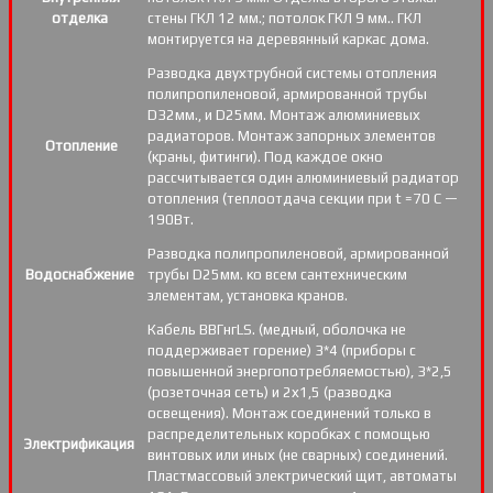
отделка
стены ГКЛ 12 мм.; потолок ГКЛ 9 мм.. ГКЛ
монтируется на деревянный каркас дома.
Разводка двухтрубной системы отопления
полипропиленовой, армированной трубы
D32мм., и D25мм. Монтаж алюминиевых
радиаторов. Монтаж запорных элементов
Отопление
(краны, фитинги). Под каждое окно
рассчитывается один алюминиевый радиатор
отопления (теплоотдача секции при t =70 С —
190Вт.
Разводка полипропиленовой, армированной
Водоснабжение
трубы D25мм. ко всем сантехническим
элементам, установка кранов.
Кабель ВВГнгLS. (медный, оболочка не
поддерживает горение) 3*4 (приборы с
повышенной энергопотребляемостью), 3*2,5
(розеточная сеть) и 2х1,5 (разводка
освещения). Монтаж соединений только в
распределительных коробках с помощью
Электрификация
винтовых или иных (не сварных) соединений.
Пластмассовый электрический щит, автоматы