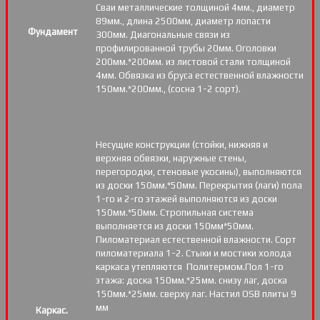
Сваи металлические толщиной 4мм., диаметр
89мм., длина 2500мм, диаметр лопасти
Фундамент
300мм. Диагональные связи из
профилированной трубы 20мм. Оголовки
200мм.*200мм. из листовой стали толщиной
4мм. Обвязка из бруса естественной влажности
150мм.*200мм., (сосна 1-2 сорт).
Несущие конструкции (стойки, нижняя и
верхняя обвязки, наружные стены,
перегородки, стеновые укосины), выполняются
из доски 150мм.*50мм. Перекрытия (лаги) пола
1-го и 2-го этажей выполняются из доски
150мм.*50мм. Стропильная система
выполняется из доски 150мм*50мм.
Пиломатериал естественной влажности. Сорт
пиломатериала 1-2. Стыки и мостики холода
каркаса утепляются Политермом.Пол 1-го
этажа: доска 150мм.*25мм. снизу лаг, доска
150мм.*25мм. сверху лаг. Настил OSB плиты 9
мм
Каркас.