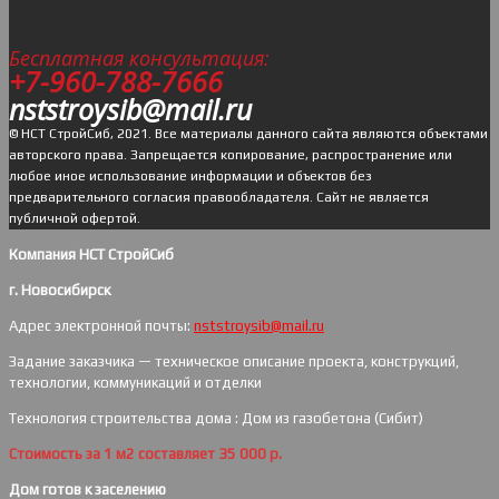
Бесплатная консультация:
+7-960-788-7666
nststroysib@mail.ru
© НСТ СтройСиб, 2021. Все материалы данного сайта являются объектами
авторского права. Запрещается копирование, распространение или
любое иное использование информации и объектов без
предварительного согласия правообладателя. Cайт не является
публичной офертой.
Компания НСТ СтройСиб
г. Новосибирск
Адрес электронной почты:
nststroysib@mail.ru
Задание заказчика — техническое описание проекта, конструкций,
технологии, коммуникаций и отделки
Технология строительства дома : Дом из газобетона (Сибит)
Стоимость за 1 м2 составляет 35 000 р.
Дом готов к заселению