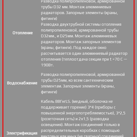
Разводка полипропиленовой, армированной
трубы D32 мм. Монтаж алюминиевых
радиаторов. Запорные элементы (краны,
фитинги)
Разводка двухтрубной системы отопления
полипропиленовой, армированной трубы
Отопление
D32мм., и D25мм. Монтаж алюминиевых
радиаторов. Монтаж запорных элементов
(краны, фитинги). Под каждое окно
рассчитывается один алюминиевый радиатор
отопления (теплоотдача секции при t =70 С —
190Вт.
Разводка полипропиленовой, армированной
трубы D25мм, ко всем сантехническим
Водоснабжение
элементам. Запорные элементы (краны,
фитинги)
Кабель ВВГнгLS. (медный, оболочка не
поддерживает горение) 3*4 (приборы с
повышенной энергопотребляемостью), 3*2,5
(розеточная сеть) и 2х1,5 (разводка
освещения). Монтаж соединений только в
распределительных коробках с помощью
Электрификация
винтовых или иных (не сварных) соединений.