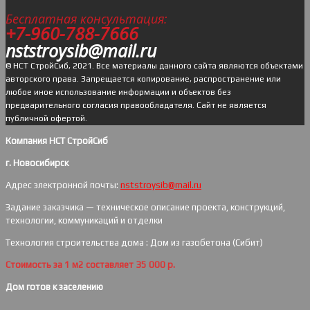
Бесплатная консультация:
+7-960-788-7666
nststroysib@mail.ru
© НСТ СтройСиб, 2021. Все материалы данного сайта являются объектами
авторского права. Запрещается копирование, распространение или
любое иное использование информации и объектов без
предварительного согласия правообладателя. Cайт не является
публичной офертой.
Компания НСТ СтройСиб
г. Новосибирск
Адрес электронной почты:
nststroysib@mail.ru
Задание заказчика — техническое описание проекта, конструкций,
технологии, коммуникаций и отделки
Технология строительства дома : Дом из газобетона (Сибит)
Стоимость за 1 м2 составляет 35 000 р.
Дом готов к заселению