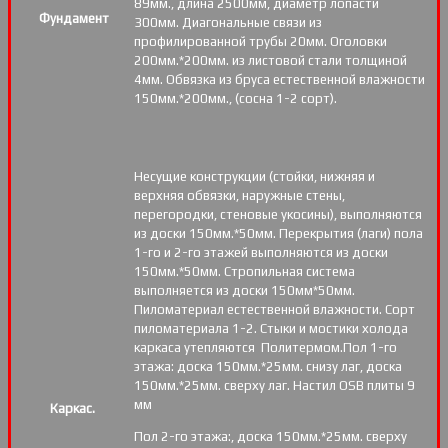
89мм., длина 2500мм, диаметр лопасти
Фундамент
300мм. Диагональные связи из
профилированной трубы 20мм. Оголовки
200мм.*200мм. из листовой стали толщиной
4мм. Обвязка из бруса естественной влажности
150мм.*200мм., (сосна 1-2 сорт).
Несущие конструкции (стойки, нижняя и
верхняя обвязки, наружные стены,
перегородки, стеновые укосины), выполняются
из доски 150мм.*50мм. Перекрытия (лаги) пола
1-го и 2-го этажей выполняются из доски
150мм.*50мм. Стропильная система
выполняется из доски 150мм*50мм.
Пиломатериал естественной влажности. Сорт
пиломатериала 1-2. Стыки и мостики холода
каркаса утепляются Политермом.Пол 1-го
этажа: доска 150мм.*25мм. снизу лаг, доска
150мм.*25мм. сверху лаг. Настил OSB плиты 9
мм
Каркас.
Пол 2-го этажа:, доска 150мм.*25мм. сверху