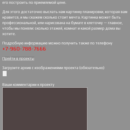
его построить по приемлемой цене.
Для этого достаточно выслать нам картинку планировки, которая вам
нравится, и мы скажем сколько стоит мечта. Картинка может быть
профессиональной, или нарисована на бумаге в клеточку — главное,
чтобы мы поняли: сколько этажей, комнат и какой размер дома вы
хотите.
Подробную информацию можно получить также по телефону
+7-960-788-7666
Прейти в проекты
Загрузите архив с изображениями проекта (обязательно)
Ваши комментарии к проекту