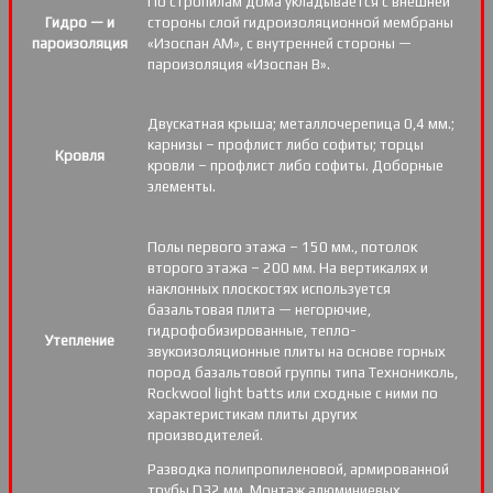
По стропилам дома укладывается с внешней
Гидро — и
стороны слой гидроизоляционной мембраны
пароизоляция
«Изоспан АМ», с внутренней стороны —
пароизоляция «Изоспан B».
Двускатная крыша; металлочерепица 0,4 мм.;
карнизы – профлист либо софиты; торцы
Кровля
кровли – профлист либо софиты. Доборные
элементы.
Полы первого этажа – 150 мм., потолок
второго этажа – 200 мм. На вертикалях и
наклонных плоскостях используется
базальтовая плита — негорючие,
гидрофобизированные, тепло-
Утепление
звукоизоляционные плиты на основе горных
пород базальтовой группы типа Технониколь,
Rockwool light batts или сходные с ними по
характеристикам плиты других
производителей.
Разводка полипропиленовой, армированной
трубы D32 мм. Монтаж алюминиевых