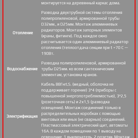
монтируется на деревянный каркас дома.
Разводка двухтрубной системы отопления
полипропиленовой, армированной трубы
D32мм., и D25мм. Монтаж алюминиевых
радиаторов. Монтаж запорных элементов
Отопление
(краны, фитинги). Под каждое окно
рассчитывается один алюминиевый радиатор
отопления (теплоотдача секции при t =70 С —
190Вт.
Разводка полипропиленовой, армированной
Водоснабжение
трубы D25мм. ко всем сантехническим
элементам, установка кранов.
Кабель ВВГнгLS. (медный, оболочка не
поддерживает горение) 3*4 (приборы с
повышенной энергопотребляемостью), 3*2,5
(розеточная сеть) и 2х1,5 (разводка
освещения). Монтаж соединений только в
распределительных коробках с помощью
Электрификация
винтовых или иных (не сварных) соединений.
Пластмассовый электрический щит, автоматы
16А. В каждом помещении по 1 выводу на
освещение, 1 выключатель, 2 розетки. Монтаж