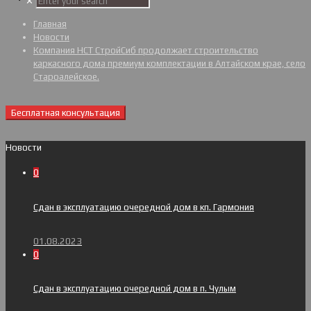
✕
Главная
Новости
Компания НСТ СтройСиб продолжает строительство
каркасного дома премиум комплектации в Алтайском крае, село
Староалейское.
Бесплатная консультация
Новости
0
Сдан в эксплуатацию очередной дом в кп. Гармония
01.08.2023
0
Сдан в эксплуатацию очередной дом в п. Чулым