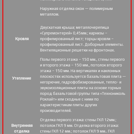
Наружная отделка окон — полимерным
металлом.
Двускатная крыша; металлочерепица
«Супремонтерей» 0,45мм.; карнизы –
Кровля
профилированный лист; торцы кровли –
профилированный лист. Доборные элементы.
Вентиляционные решетки на фронтонах.
Полы первого этажа – 150 мм., стены первого
и второго этажа – 150 мм., потолок второго
этажа – 150 мм. На вертикалях и наклонных
плоскостях используется базальтовая плита —
Утепление
негорючие, гидрофобизированные, тепло- и
звукоизоляционные плиты на основе горных
пород базальтовой группы типа «Технониколь
Роклайт» или сходные с ними по
характеристикам плиты других
производителей.
Отделка первого этажа: стены ГКЛ 12мм.;
Внутренняя
потолок ГКЛ 9 мм. Отделка второго этажа:
отделка
стены ГКЛ 12 мм.; потолок ГКЛ 9 мм.. ГКЛ