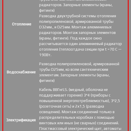
радиаторов. Запорные элементы (краны,
фитинги)
Разводка двухтрубной системы отопления
полипропиленовой, армированной трубы
Отопление
D32мм., и D25мм. Монтаж алюминиевых
радиаторов. Монтаж запорных элементов
(краны, фитинги). Под каждое окно
рассчитывается один алюминиевый радиатор
отопления (теплоотдача секции при t =70 С —
190Вт.
Разводка полипропиленовой, армированной
трубы D25мм, ко всем сантехническим
Водоснабжение
элементам. Запорные элементы (краны,
фитинги)
Кабель ВВГнгLS. (медный, оболочка не
поддерживает горение) 3*4 (приборы с
повышенной энергопотребляемостью), 3*2,5
(розеточная сеть) и 2х1,5 (разводка
освещения). Монтаж соединений только в
распределительных коробках с помощью
Электрификация
винтовых или иных (не сварных) соединений.
Пластмассовый электрический щит, автоматы