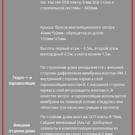
лаг. Настил OSB плиты 9 мм. Шаг стоек и
стропильной системы – 600мм.
Крыша: брусок вентиляционного зазора
40мм.*50мм., обрешетка из доски
150мм.*25мм.
Высота: первый этаж – 2,5м., второй этаж
мансардный 2,5м, у ската кровли 1,5м.
По стропилам дома укладывается с внешней
стороны дифузионная мембрана изоспан АМ. С
Гидро — и
внутренней стороны каркаса слой
пароизоляция
пароизоляции изоспан В. С наружной стороны
каркаса слой ветрозащиты изоспан А. В
качестве ветро- и пароизоляции используется
мембрана на тканевой основе «Ондутис» или
«Изоспан» (согласно инструкции и проекту)
По стойкам дома монтаж ОСП плиты 8-9мм,
Сайдинг виниловый (Альта). Доборные
Внешняя
элементы и комплектующие выполнены из
отделка дома
полимерного металла толщиной 0,4мм