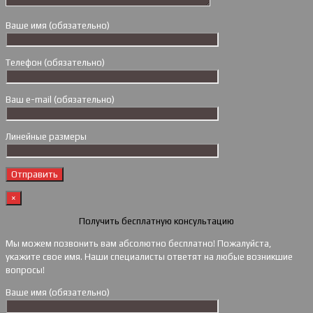
Ваше имя (обязательно)
Телефон (обязательно)
Ваш e-mail (обязательно)
Линейные размеры
×
Получить бесплатную консультацию
Мы можем позвонить вам абсолютно бесплатно! Пожалуйста,
укажите свое имя. Наши специалисты ответят на любые возникшие
вопросы!
Ваше имя (обязательно)