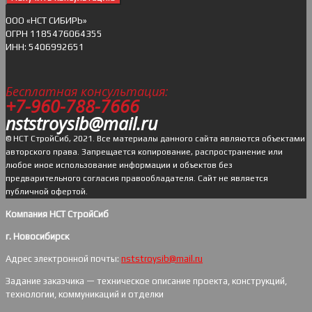
ОOO «НСТ СИБИРЬ»
ОГРН 1185476064355
ИНН: 5406992651
Бесплатная консультация:
+7-960-788-7666
nststroysib@mail.ru
© НСТ СтройСиб, 2021. Все материалы данного сайта являются объектами
авторского права. Запрещается копирование, распространение или
любое иное использование информации и объектов без
предварительного согласия правообладателя. Cайт не является
публичной офертой.
Компания НСТ СтройСиб
г. Новосибирск
Адрес электронной почты:
nststroysib@mail.ru
Задание заказчика — техническое описание проекта, конструкций,
технологии, коммуникаций и отделки