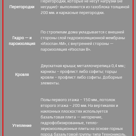
Перегородки, которые не несут нагрузки (не
Перегородки
несущие)- выполняются из газоблока толщиной
200 мм. и каркасные перегородки.
По стропилам дома укладывается с внешней
Гидро — и
стороны слой гидроизоляционной мембраны
пароизоляция
«Изоспан АМ», с внутренней стороны —
пароизоляция «Изоспан B».
Двускатная крыша; металлочерепица 0,4 мм.;
карнизы – профлист либо софиты; торцы
Кровля
кровли – профлист либо софиты. Доборные
элементы.
Полы первого этажа – 150 мм., потолок
второго этажа – 200 мм. На вертикалях и
наклонных плоскостях используется
базальтовая плита — негорючие,
гидрофобизированные, тепло-
Утепление
звукоизоляционные плиты на основе горных
пород базальтовой группы типа Технониколь,