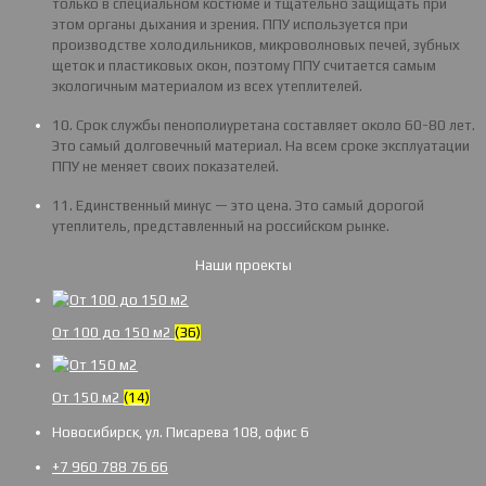
только в специальном костюме и тщательно защищать при
этом органы дыхания и зрения. ППУ используется при
производстве холодильников, микроволновых печей, зубных
щеток и пластиковых окон, поэтому ППУ считается самым
экологичным материалом из всех утеплителей.
10. Срок службы пенополиуретана составляет около 60-80 лет.
Это самый долговечный материал. На всем сроке эксплуатации
ППУ не меняет своих показателей.
11. Единственный минус — это цена. Это самый дорогой
утеплитель, представленный на российском рынке.
Наши проекты
От 100 до 150 м2
(36)
От 150 м2
(14)
Новосибирск, ул. Писарева 108, офис 6
+7 960 788 76 66