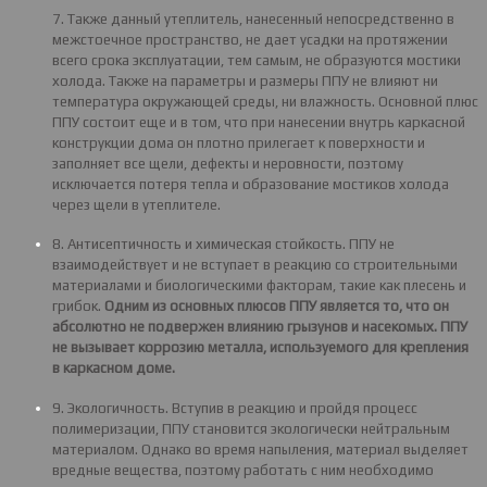
7. Также данный утеплитель, нанесенный непосредственно в
межстоечное пространство, не дает усадки на протяжении
всего срока эксплуатации, тем самым, не образуются мостики
холода. Также на параметры и размеры ППУ не влияют ни
температура окружающей среды, ни влажность. Основной плюс
ППУ состоит еще и в том, что при нанесении внутрь каркасной
конструкции дома он плотно прилегает к поверхности и
заполняет все щели, дефекты и неровности, поэтому
исключается потеря тепла и образование мостиков холода
через щели в утеплителе.
8. Антисептичность и химическая стойкость. ППУ не
взаимодействует и не вступает в реакцию со строительными
материалами и биологическими факторам, такие как плесень и
грибок.
Одним из основных плюсов ППУ является то, что он
абсолютно не подвержен влиянию грызунов и насекомых. ППУ
не вызывает коррозию металла, используемого для крепления
в каркасном доме.
9. Экологичность. Вступив в реакцию и пройдя процесс
полимеризации, ППУ становится экологически нейтральным
материалом. Однако во время напыления, материал выделяет
вредные вещества, поэтому работать с ним необходимо