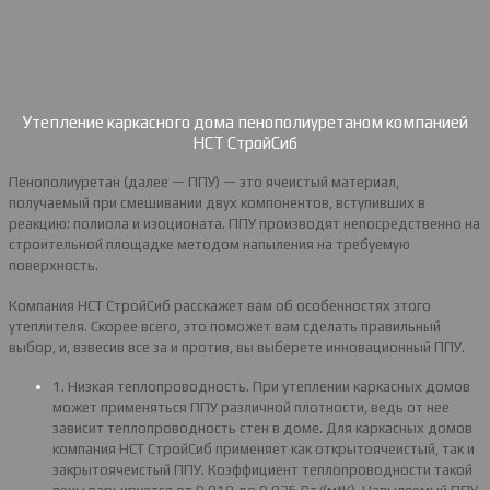
Утепление каркасного дома пенополиуретаном компанией
НСТ СтройСиб
Пенополиуретан (далее — ППУ) — это ячеистый материал,
получаемый при смешивании двух компонентов, вступивших в
реакцию: полиола и изоционата. ППУ производят непосредственно на
строительной площадке методом напыления на требуемую
поверхность.
Компания НСТ СтройСиб расскажет вам об особенностях этого
утеплителя. Скорее всего, это поможет вам сделать правильный
выбор, и, взвесив все за и против, вы выберете инновационный ППУ.
1. Низкая теплопроводность. При утеплении каркасных домов
может применяться ППУ различной плотности, ведь от нее
зависит теплопроводность стен в доме. Для каркасных домов
компания НСТ СтройСиб применяет как открытоячеистый, так и
закрытоячеистый ППУ. Коэффициент теплопроводности такой