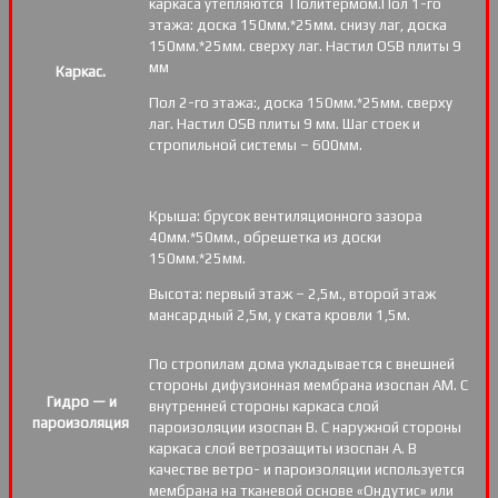
каркаса утепляются Политермом.Пол 1-го
этажа: доска 150мм.*25мм. снизу лаг, доска
150мм.*25мм. сверху лаг. Настил OSB плиты 9
мм
Каркас.
Пол 2-го этажа:, доска 150мм.*25мм. сверху
лаг. Настил OSB плиты 9 мм. Шаг стоек и
стропильной системы – 600мм.
Крыша: брусок вентиляционного зазора
40мм.*50мм., обрешетка из доски
150мм.*25мм.
Высота: первый этаж – 2,5м., второй этаж
мансардный 2,5м, у ската кровли 1,5м.
По стропилам дома укладывается с внешней
стороны дифузионная мембрана изоспан АМ. С
Гидро — и
внутренней стороны каркаса слой
пароизоляция
пароизоляции изоспан В. С наружной стороны
каркаса слой ветрозащиты изоспан А. В
качестве ветро- и пароизоляции используется
мембрана на тканевой основе «Ондутис» или