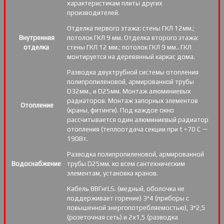
характеристикам плиты других
производителей.
Отделка первого этажа: стены ГКЛ 12мм.;
Внутренняя
потолок ГКЛ 9 мм. Отделка второго этажа:
отделка
стены ГКЛ 12 мм.; потолок ГКЛ 9 мм.. ГКЛ
монтируется на деревянный каркас дома.
Разводка двухтрубной системы отопления
полипропиленовой, армированной трубы
D32мм., и D25мм. Монтаж алюминиевых
радиаторов. Монтаж запорных элементов
Отопление
(краны, фитинги). Под каждое окно
рассчитывается один алюминиевый радиатор
отопления (теплоотдача секции при t =70 С —
190Вт.
Разводка полипропиленовой, армированной
Водоснабжение
трубы D25мм. ко всем сантехническим
элементам, установка кранов.
Кабель ВВГнгLS. (медный, оболочка не
поддерживает горение) 3*4 (приборы с
повышенной энергопотребляемостью), 3*2,5
(розеточная сеть) и 2х1,5 (разводка