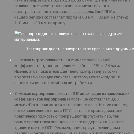
пены варьируется от 0,019 до 0,035 Вт/(м*К). Напыляемый ППУ
отлично адгезирует с поверхностью межстоечного
пространства, при этом заполняя все щели. Слой ППУ для
нашего региона составляет порядка 80 мм. – 90 мм. на стены;
110 мм. – 120 мм. на крышу.
Теплопроводность полиуретана по сравнению с другими 
2. Низкая гигроскопичность. ППУ имеет очень низкий
коэффициент водопоглощения — не более 2% за 24 часа.
Именно этот показатель дает пенополиуретану высокие
водоотталкивающие свойства. Поэтому монтаж гидро- и
пароизоляционных мембран не требуется.
3. Низкая паропроницаемость. ППУ имеет один из наименьших
коэффициентов паропроницаемости. Он составляет 0,03
мг/(м*ч*Па) в зависимости от плотности пены. Иными словами,
после нанесения жесткого ППУ на стены и крышу дома, они
практически полностью прекращают пропускать пар, тем
самым препятствуя попаданию влаги на деревянный каркас
здания и плитам ОСП. Рекомендация: при утепление дома
пенополиуретаном компания НСТ СтройСиб используют только