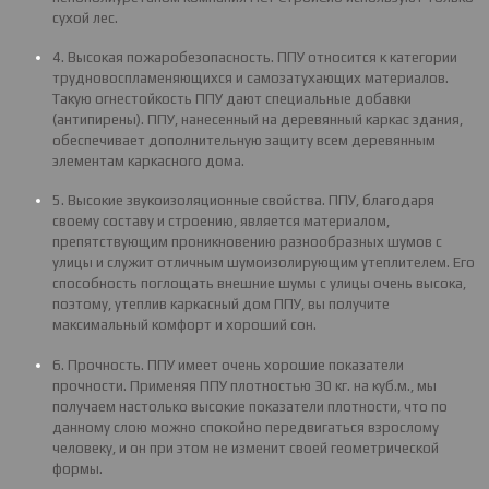
сухой лес.
4. Высокая пожаробезопасность. ППУ относится к категории
трудновоспламеняющихся и самозатухающих материалов.
Такую огнестойкость ППУ дают специальные добавки
(антипирены). ППУ, нанесенный на деревянный каркас здания,
обеспечивает дополнительную защиту всем деревянным
элементам каркасного дома.
5. Высокие звукоизоляционные свойства. ППУ, благодаря
своему составу и строению, является материалом,
препятствующим проникновению разнообразных шумов с
улицы и служит отличным шумоизолирующим утеплителем. Его
способность поглощать внешние шумы с улицы очень высока,
поэтому, утеплив каркасный дом ППУ, вы получите
максимальный комфорт и хороший сон.
6. Прочность. ППУ имеет очень хорошие показатели
прочности. Применяя ППУ плотностью 30 кг. на куб.м., мы
получаем настолько высокие показатели плотности, что по
данному слою можно спокойно передвигаться взрослому
человеку, и он при этом не изменит своей геометрической
формы.