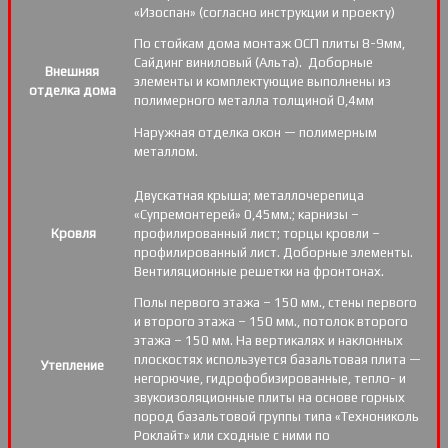
«Изоспан» (согласно инструкции и проекту)
По стойкам дома монтаж ОСП плиты 8-9мм,
Сайдинг виниловый (Альта). Доборные
Внешняя
элементы и комплектующие выполнены из
отделка дома
полимерного металла толщиной 0,4мм
Наружная отделка окон — полимерным
металлом.
Двускатная крыша; металлочерепица
«Супремонтерей» 0,45мм.; карнизы –
Кровля
профилированный лист; торцы кровли –
профилированный лист. Доборные элементы.
Вентиляционные решетки на фронтонах.
Полы первого этажа – 150 мм., стены первого
и второго этажа – 150 мм., потолок второго
этажа – 150 мм. На вертикалях и наклонных
плоскостях используется базальтовая плита —
Утепление
негорючие, гидрофобизированные, тепло- и
звукоизоляционные плиты на основе горных
пород базальтовой группы типа «Технониколь
Роклайт» или сходные с ними по