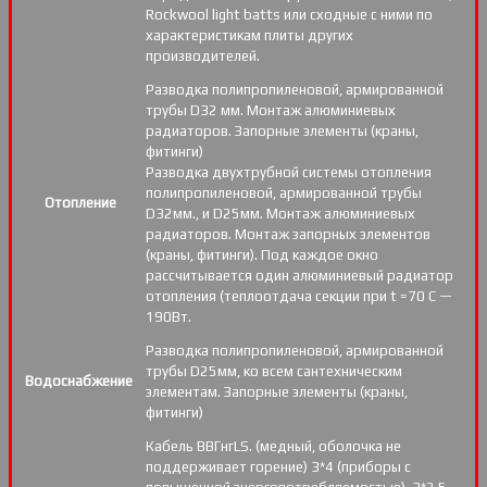
Rockwool light batts или сходные с ними по
характеристикам плиты других
производителей.
Разводка полипропиленовой, армированной
трубы D32 мм. Монтаж алюминиевых
радиаторов. Запорные элементы (краны,
фитинги)
Разводка двухтрубной системы отопления
полипропиленовой, армированной трубы
Отопление
D32мм., и D25мм. Монтаж алюминиевых
радиаторов. Монтаж запорных элементов
(краны, фитинги). Под каждое окно
рассчитывается один алюминиевый радиатор
отопления (теплоотдача секции при t =70 С —
190Вт.
Разводка полипропиленовой, армированной
трубы D25мм, ко всем сантехническим
Водоснабжение
элементам. Запорные элементы (краны,
фитинги)
Кабель ВВГнгLS. (медный, оболочка не
поддерживает горение) 3*4 (приборы с