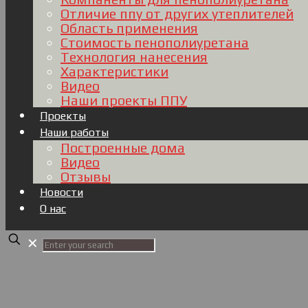
Отличие ппу от других утеплителей
Область применения
Стоимость пенополиуретана
Технология нанесения
Характеристики
Видео
Наши проекты ППУ
Проекты
Наши работы
Построенные дома
Видео
Отзывы
Новости
О нас
✕