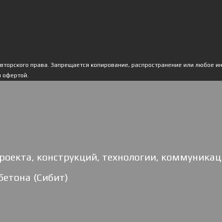
авторского права. Запрещается копирование, распространение или любое и
й офертой.
роекта, конструкций, технологии, коммуникац
бетона (Сибит)