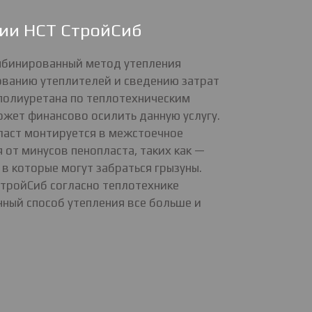
нии НСТ СтройСиб
омбинированный метод утепления
ованию утеплителей и сведению затрат
ополиуретана по теплотехническим
ожет финансово осилить данную услугу.
пласт монтируется в межстоечное
 от минусов пенопласта, таких как —
 в которые могут забраться грызуны.
СтройСиб согласно теплотехнике
ный способ утепления все больше и