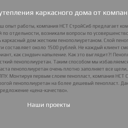
тепления каркасного дома от компа
аш опыт работы, компания НСТ СтройСиб предлагает к
й по отдельности, возникали вопросы по усовершенств
ть каркасный дом жестким пенополиуретаном. Слой пен
ти составляет около 1500 рублей. Не каждый клиент см
иант, как сэндвич напыление. Как это выглядит?! Пено
есткий пенополиуретан. Таким способом мы избавляемся
ласта пенополиуретан очень плотно заполняет все щели,
 ППУ. Монтируя первым слоем пенопласт, компания НСТ 
огой пенополиуретан на более дешевый пенопласт. Дан
предложение «цена-качество».
Наши проекты