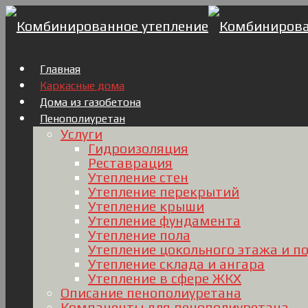
Главная
Каркасные дома
Дома из газобетона
Пенополиуретан
Услуги
Гидроизоляция
Реставрация
Утепление стен
Утепление перекрытий
Утепление крыши
Утепление фундамента
Утепление пола
Утепление цокольного этажа и п
Утепление склада и ангара
Утепление в сфере ЖКХ
Описание пенополиуретана
Компаненты для пенополиуретана