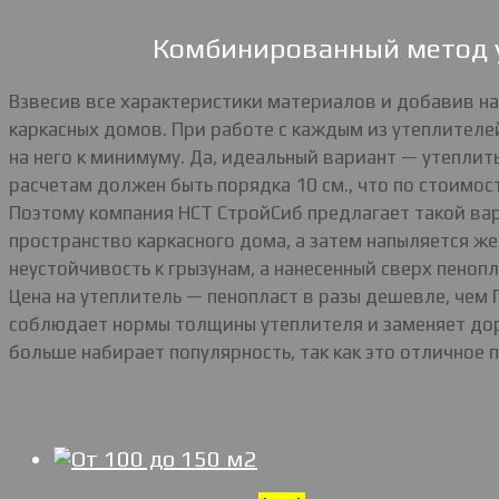
Комбинированный метод у
Взвесив все характеристики материалов и добавив н
каркасных домов. При работе с каждым из утеплителе
на него к минимуму. Да, идеальный вариант — утепли
расчетам должен быть порядка 10 см., что по стоимос
Поэтому компания НСТ СтройСиб предлагает такой вар
пространство каркасного дома, а затем напыляется ж
неустойчивость к грызунам, а нанесенный сверх пеноп
Цена на утеплитель — пенопласт в разы дешевле, чем
соблюдает нормы толщины утеплителя и заменяет дор
больше набирает популярность, так как это отличное 