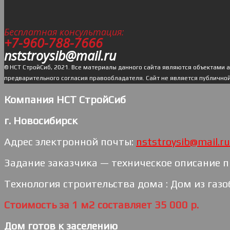
Бесплатная консультация:
+7-960-788-7666
nststroysib@mail.ru
© НСТ СтройСиб, 2021. Все материалы данного сайта являются объектами 
предварительного согласия правообладателя. Cайт не является публично
Компания НСТ СтройСиб
г. Новосибирск
Адрес электронной почты:
nststroysib@mail.ru
Задание заказчика — техническое описание п
Технология строительства дома : Дом из газо
Стоимость за 1 м2 составляет 35 000 р.
Дом готов к заселению