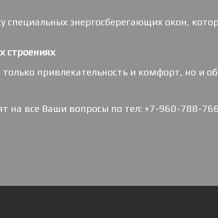
у специальных энергосберегающих окон, кото
х строениях
 только привлекательность и комфорт, но и о
 на все Ваши вопросы по тел: +7-960-788-76