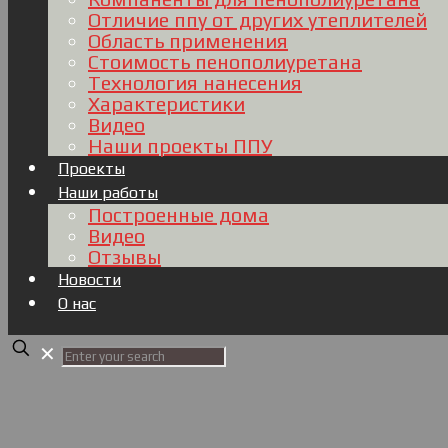
Отличие ппу от других утеплителей
Область применения
Стоимость пенополиуретана
Технология нанесения
Характеристики
Видео
Наши проекты ППУ
Проекты
Наши работы
Построенные дома
Видео
Отзывы
Новости
О нас
✕