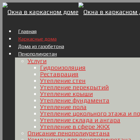
Главная
Каркасные дома
Дома из газобетона
Пенополиуретан
Услуги
Гидроизоляция
Реставрация
Утепление стен
Утепление перекрытий
Утепление крыши
Утепление фундамента
Утепление пола
Утепление цокольного этажа и п
Утепление склада и ангара
Утепление в сфере ЖКХ
Описание пенополиуретана
Компаненты для пенополиуретана