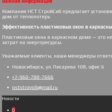
Важная информация
Компания НСТ СтройСиб предлагает установк
дом от теплопотерь
Эффективность пластиковых окон в каркасны
Пластиковые окна в каркасном доме — это не
затрат на энергоресурсы.
Уважаемые клиенты, наши менеджеры ответят
Новосибирск, ул. Писарева 108, офис 6
+7-960-788-7666
nststroysib@mail.ru
Новости
0