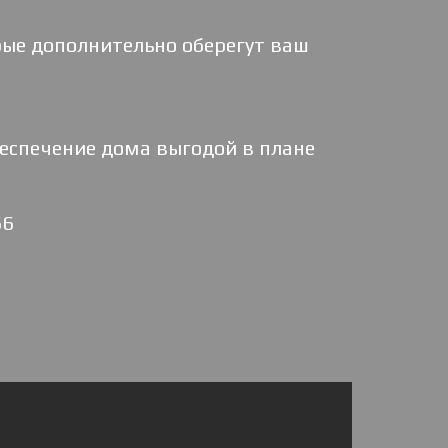
рые дополнительно оберегут ваш
беспечение дома выгодой в плане
66