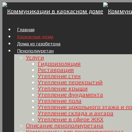
Главная
Каркасные дома
Дома из газобетона
Пенополиуретан
Услуги
Гидроизоляция
Реставрация
Утепление стен
Утепление перекрытий
Утепление крыши
Утепление фундамента
Утепление пола
Утепление цокольного этажа и п
Утепление склада и ангара
Утепление в сфере ЖКХ
Описание пенополиуретана
Компаненты для пенополиуретана