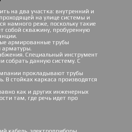
ть на два участка: внутренний и
проходящей на улице системы и
ся намного реже, поскольку такие
т собой скважину, пробуренную
анции.
вые армированные трубы
й арматуры.
абжения. Специальный инструмент
 собрать данную систему. С
компании прокладывают трубы
ь. В стойках каркаса производятся
равно как и других инженерных
сти там, где речь идет про
ий кабель, электроприборы,