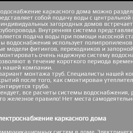
одоснабжение каркасного дома можно раздели
едставляет собой подачу воды с центральной 
 индивидуальных загородных домов встречает
рубопровода. Внутренняя система представляе
твляется подача воды при помощи насосной ст
ы водоснабжения использует полипропилено
ые модели фитингов, переходников и запорно
смонтировать очень надежную систему водосн
зволяют в течение короткого периода времени
а нашей компании.
 вариант монтажа труб. Специалисты нашей 
крытий после того, как смонтирован утеплител
нтируется труба.
ендует, все расчеты системы водоснабжения, 
то железное правило! Нет места самодеятельно
лектроснабжение каркасного дома
оммуникационных систем в доме. Электрическ