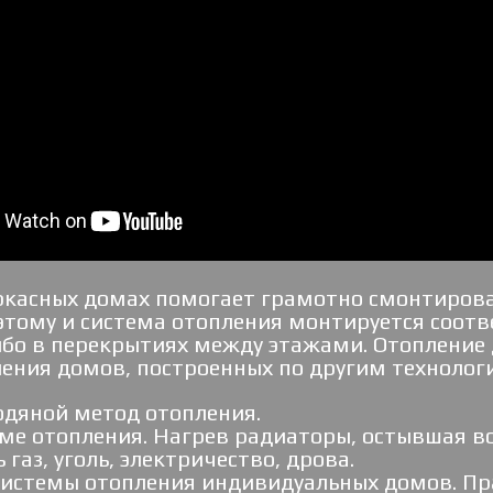
касных домах помогает грамотно смонтирова
оэтому и система отопления монтируется соо
ибо в перекрытиях между этажами. Отопление 
ления домов, построенных по другим технолог
одяной метод отопления.
теме отопления. Нагрев радиаторы, остывшая в
газ, уголь, электричество, дрова.
системы отопления индивидуальных домов. Пр