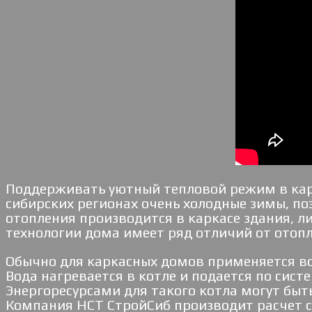
Поддерживать уютный тепловой режим в кар
сибирских регионах очень холодные зимы, п
отопления производится в каркасе здания, л
технологии дома имеет ряд отличий от отоп
Обычно для каркасных домов применяется в
Вода нагревается в котле и подается по сис
Энергоресурсами для такого котла могут быть 
Компания НСТ СтройСиб производит расчет 