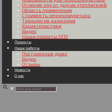
Отличие ппу от других утеплителей
Область применения
Стоимость пенополиуретана
Технология нанесения
Характеристики
Видео
Наши проекты ППУ
Проекты
Наши работы
Построенные дома
Видео
Отзывы
Новости
О нас
✕