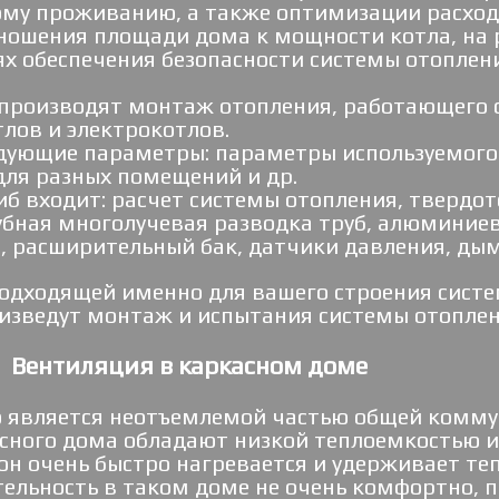
ому проживанию, а также оптимизации расходо
ношения площади дома к мощности котла, на 
ях обеспечения безопасности системы отопле
производят монтаж отопления, работающего о
лов и электрокотлов.
дующие параметры: параметры используемого 
для разных помещений и др.
иб входит: расчет системы отопления, твердо
убная многолучевая разводка труб, алюминиев
, расширительный бак, датчики давления, дым
одходящей именно для вашего строения систе
изведут монтаж и испытания системы отоплен
Вентиляция в каркасном доме
о является неотъемлемой частью общей комму
касного дома обладают низкой теплоемкостью 
н очень быстро нагревается и удерживает тепл
тельность в таком доме не очень комфортно, 