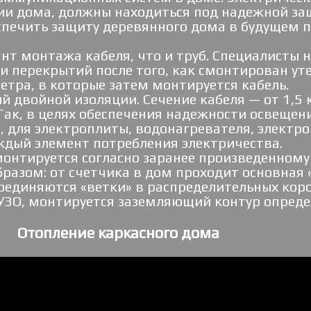
и дома, должны находиться под надежной защ
спечить защиту деревянного дома в будущем 
ант монтажа кабеля, что и труб. Специалист
и перекрытий после того, как смонтирован уте
тра, в которые затем монтируется кабель.
 двойной изоляции. Сечение кабеля — от 1,5 
Так, в целях обеспечения надежности освеще
., для электроплиты, водонагревателя, электро
дый элемент потребления электричества.
онтируется согласно заранее произведенному 
азом: от счетчика в дом проходит основная 
оединяются «ветки» в распределительных коро
УЗО, монтируется заземляющий контур опреде
Отопление каркасного дома