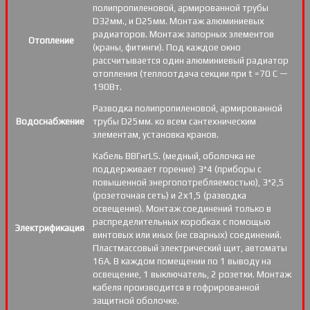
полипропиленовой, армированной трубы
D32мм., и D25мм. Монтаж алюминиевых
радиаторов. Монтаж запорных элементов
Отопление
(краны, фитинги). Под каждое окно
рассчитывается один алюминиевый радиатор
отопления (теплоотдача секции при t =70 С —
190Вт.
Разводка полипропиленовой, армированной
Водоснабжение
трубы D25мм. ко всем сантехническим
элементам, установка кранов.
Кабель ВВГнгLS. (медный, оболочка не
поддерживает горение) 3*4 (приборы с
повышенной энергопотребляемостью), 3*2,5
(розеточная сеть) и 2х1,5 (разводка
освещения). Монтаж соединений только в
распределительных коробках с помощью
Электрификация
винтовых или иных (не сварных) соединений.
Пластмассовый электрический щит, автоматы
16А. В каждом помещении по 1 выводу на
освещение, 1 выключатель, 2 розетки. Монтаж
кабеля производится в гофрированной
защитной оболочке.