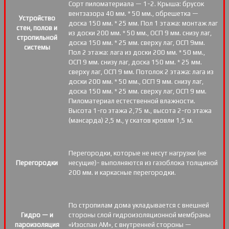
Сорт пиломатериала — 1-2. Крыша: брусок
вентзазора 40 мм. * 50 мм., обрешетка —
Устройство
доска 150 мм. * 25 мм. Пол 1 этажа: монтаж лаг
стен, полов и
из доски 200 мм. * 50 мм., ОСП 9 мм. снизу лаг,
стропильной
доска 150 мм. * 25 мм. сверху лаг, ОСП 9мм.
системы
Пол 2 этажа: лага из доски 200 мм. * 50 мм.,
ОСП 9 мм. снизу лаг, доска 150 мм. * 25 мм.
сверху лаг, ОСП 9 мм. Потолок 2 этажа: лага из
доски 200 мм. * 50 мм., ОСП 9 мм. снизу лаг,
доска 150 мм. * 25 мм. сверху лаг, ОСП 9 мм.
Пиломатериал естественной влажности.
Высота 1-го этажа 2,75 м., высота 2-го этажа
(мансарда) 2,5 м., у скатов кровли 1,5 м.
Перегородки, которые не несут нагрузки (не
Перегородки
несущие)- выполняются из газоблока толщиной
200 мм. и каркасные перегородки.
По стропилам дома укладывается с внешней
Гидро — и
стороны слой гидроизоляционной мембраны
пароизоляция
«Изоспан АМ», с внутренней стороны —