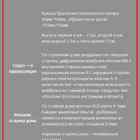
Крыша: брусок вентиляционного зазора
40мм.*50мм., обрешетка из доски
150мм.*25мм.
Высота: первый этаж – 2,5м., второй этаж
мансардный 2,5м, у ската кровли 1,5м.
По стропилам дома укладывается с внешней
стороны дифузионная мембрана изоспан АМ. С
Гидро — и
внутренней стороны каркаса слой
пароизоляция
пароизоляции изоспан В. С наружной стороны
каркаса слой ветрозащиты изоспан А. В
качестве ветро- и пароизоляции используется
мембрана на тканевой основе «Ондутис» или
«Изоспан» (согласно инструкции и проекту)
По стойкам дома монтаж ОСП плиты 8-9мм,
Сайдинг виниловый (Альта). Доборные
Внешняя
элементы и комплектующие выполнены из
отделка дома
полимерного металла толщиной 0,4мм
Наружная отделка окон — полимерным
металлом.