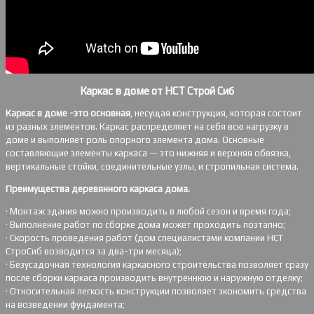
Каркас в доме от НСТ Строй Сиб
Каркас в доме -это основная
, несущая конструкция, которая состоит
из разных элементов. Каркас распределяет на себя всю нагрузку в
доме и выполняет роль опорного элемента дома. Основные
составляющие элементы каркаса — это нижняя и верхняя обвязка,
вертикальные стойки, соединительные узлы, и стропильная система.
Преимущества деревянного каркаса дома.
· Монтаж здания можно производить в любой сезон и время года;
· Выполнение работ по сборке дома может проходить поэтапно;
· Скорость проведения работ (дом специалистами компании НСТ
СтроСиб возводится за два-три месяца);
· Безусадочная технология каркасного строительства позволяет сразу
после сборки каркаса производить внутреннюю и наружную отделку;
· Относительная легкость конструкции позволяет экономить средства
на возведении фундамента;