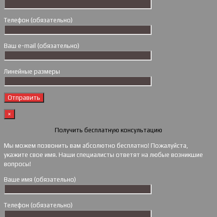
Телефон (обязательно)
Ваш e-mail (обязательно)
Линейные размеры
×
Получить бесплатную консультацию
Мы можем позвонить вам абсолютно бесплатно! Пожалуйста,
укажите свое имя. Наши специалисты ответят на любые возникшие
вопросы!
Ваше имя (обязательно)
Телефон (обязательно)