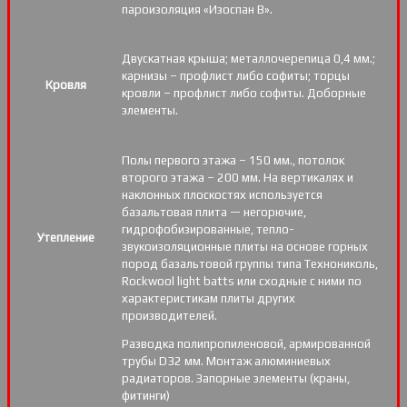
пароизоляция «Изоспан B».
Двускатная крыша; металлочерепица 0,4 мм.;
карнизы – профлист либо софиты; торцы
Кровля
кровли – профлист либо софиты. Доборные
элементы.
Полы первого этажа – 150 мм., потолок
второго этажа – 200 мм. На вертикалях и
наклонных плоскостях используется
базальтовая плита — негорючие,
гидрофобизированные, тепло-
Утепление
звукоизоляционные плиты на основе горных
пород базальтовой группы типа Технониколь,
Rockwool light batts или сходные с ними по
характеристикам плиты других
производителей.
Разводка полипропиленовой, армированной
трубы D32 мм. Монтаж алюминиевых
радиаторов. Запорные элементы (краны,
фитинги)