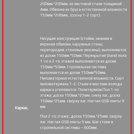
200мм.*200мм. из листовой стали толщиной
4мм. Обвязка из бруса естественной влажности
150мм.*200мм., (сосна 1-2 сорт).
Несущие конструкции (стойки, нижняя и
верхняя обвязки, наружные стены,
перегородки, стеновые укосины), выполняются
из доски 150мм.*50мм. Перекрытия (лаги) пола
1-го и 2-го этажей выполняются из доски
150мм.*50мм. Стропильная система
выполняется из доски 150мм*50мм.
Пиломатериал естественной влажности. Сорт
пиломатериала 1-2. Стыки и мостики холода
каркаса утепляются Политермом.Пол 1-го
этажа: доска 150мм.*25мм. снизу лаг, доска
150мм.*25мм. сверху лаг. Настил OSB плиты 9
мм
Каркас.
Пол 2-го этажа:, доска 150мм.*25мм. сверху
лаг. Настил OSB плиты 9 мм. Шаг стоек и
стропильной системы – 600мм.