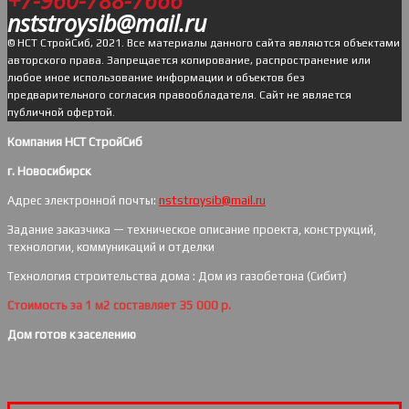
nststroysib@mail.ru
© НСТ СтройСиб, 2021. Все материалы данного сайта являются объектами
авторского права. Запрещается копирование, распространение или
любое иное использование информации и объектов без
предварительного согласия правообладателя. Cайт не является
публичной офертой.
Компания НСТ СтройСиб
г. Новосибирск
Адрес электронной почты:
nststroysib@mail.ru
Задание заказчика — техническое описание проекта, конструкций,
технологии, коммуникаций и отделки
Технология строительства дома : Дом из газобетона (Сибит)
Стоимость за 1 м2 составляет 35 000 р.
Дом готов к заселению