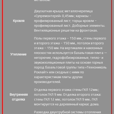
Двускатная крыша; металлочерепица
«Супремонтерей» 0,45мм.; карнизы –
Кровля
профилированный лист; торцы кровли –
профилированный лист. Доборные элементы.
Вентиляционные решетки на фронтонах.
Полы первого этажа – 150 мм., стены первого
и второго этажа – 150 мм., потолок второго
этажа – 150 мм. На вертикалях и наклонных
плоскостях используется базальтовая плита —
Утепление
негорючие, гидрофобизированные, тепло- и
звукоизоляционные плиты на основе горных
пород базальтовой группы типа «Технониколь
Роклайт» или сходные с ними по
характеристикам плиты других
производителей.
Отделка первого этажа: стены ГКЛ 12мм.;
Внутренняя
потолок ГКЛ 9 мм. Отделка второго этажа:
отделка
стены ГКЛ 12 мм.; потолок ГКЛ 9 мм.. ГКЛ
монтируется на деревянный каркас дома.
Разводка двухтрубной системы отопления