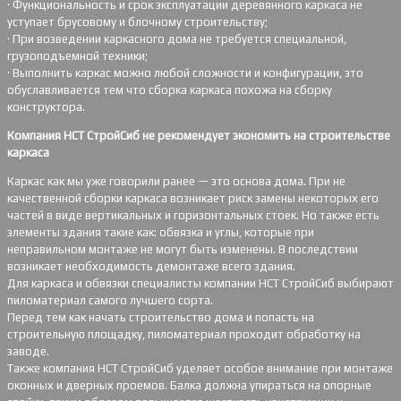
· Функциональность и срок эксплуатации деревянного каркаса не
уступает брусовому и блочному строительству;
· При возведении каркасного дома не требуется специальной,
грузоподъемной техники;
· Выполнить каркас можно любой сложности и конфигурации, это
обуславливается тем что сборка каркаса похожа на сборку
конструктора.
Компания НСТ СтройСиб не рекомендует экономить на строительстве
каркаса
Каркас как мы уже говорили ранее — это основа дома. При не
качественной сборки каркаса возникает риск замены некоторых его
частей в виде вертикальных и горизонтальных стоек. Но также есть
элементы здания такие как: обвязка и углы, которые при
неправильном монтаже не могут быть изменены. В последствии
возникает необходимость демонтаже всего здания.
Для каркаса и обвязки специалисты компании НСТ СтройСиб выбирают
пиломатериал самого лучшего сорта.
Перед тем как начать строительство дома и попасть на
строительную площадку, пиломатериал проходит обработку на
заводе.
Также компания НСТ СтройСиб уделяет особое внимание при монтаже
оконных и дверных проемов. Балка должна упираться на опорные