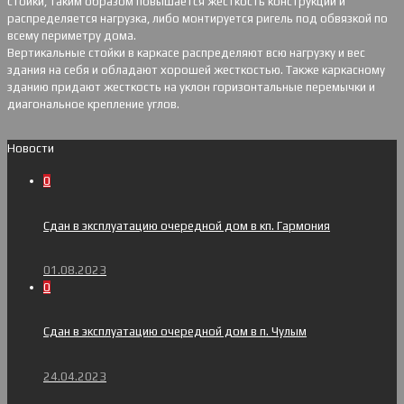
стойки, таким образом повышается жесткость конструкции и
распределяется нагрузка, либо монтируется ригель под обвязкой по
всему периметру дома.
Вертикальные стойки в каркасе распределяют всю нагрузку и вес
здания на себя и обладают хорошей жесткостью. Также каркасному
зданию придают жесткость на уклон горизонтальные перемычки и
диагональное крепление углов.
Новости
0
Сдан в эксплуатацию очередной дом в кп. Гармония
01.08.2023
0
Сдан в эксплуатацию очередной дом в п. Чулым
24.04.2023