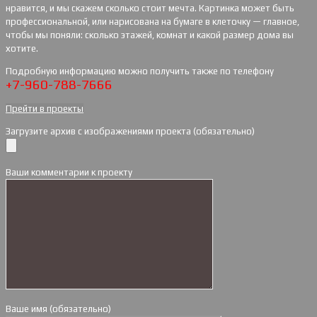
нравится, и мы скажем сколько стоит мечта. Картинка может быть
профессиональной, или нарисована на бумаге в клеточку — главное,
чтобы мы поняли: сколько этажей, комнат и какой размер дома вы
хотите.
Подробную информацию можно получить также по телефону
+7-960-788-7666
Прейти в проекты
Загрузите архив с изображениями проекта (обязательно)
Ваши комментарии к проекту
Ваше имя (обязательно)