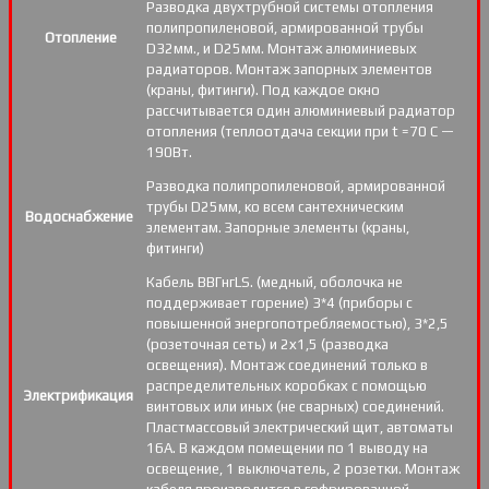
Разводка двухтрубной системы отопления
полипропиленовой, армированной трубы
Отопление
D32мм., и D25мм. Монтаж алюминиевых
радиаторов. Монтаж запорных элементов
(краны, фитинги). Под каждое окно
рассчитывается один алюминиевый радиатор
отопления (теплоотдача секции при t =70 С —
190Вт.
Разводка полипропиленовой, армированной
трубы D25мм, ко всем сантехническим
Водоснабжение
элементам. Запорные элементы (краны,
фитинги)
Кабель ВВГнгLS. (медный, оболочка не
поддерживает горение) 3*4 (приборы с
повышенной энергопотребляемостью), 3*2,5
(розеточная сеть) и 2х1,5 (разводка
освещения). Монтаж соединений только в
распределительных коробках с помощью
Электрификация
винтовых или иных (не сварных) соединений.
Пластмассовый электрический щит, автоматы
16А. В каждом помещении по 1 выводу на
освещение, 1 выключатель, 2 розетки. Монтаж