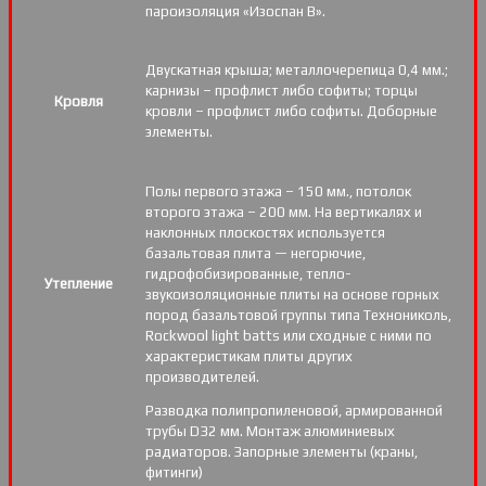
пароизоляция «Изоспан B».
Двускатная крыша; металлочерепица 0,4 мм.;
карнизы – профлист либо софиты; торцы
Кровля
кровли – профлист либо софиты. Доборные
элементы.
Полы первого этажа – 150 мм., потолок
второго этажа – 200 мм. На вертикалях и
наклонных плоскостях используется
базальтовая плита — негорючие,
гидрофобизированные, тепло-
Утепление
звукоизоляционные плиты на основе горных
пород базальтовой группы типа Технониколь,
Rockwool light batts или сходные с ними по
характеристикам плиты других
производителей.
Разводка полипропиленовой, армированной
трубы D32 мм. Монтаж алюминиевых
радиаторов. Запорные элементы (краны,
фитинги)