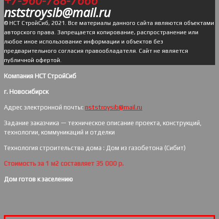
nststroysib@mail.ru
© НСТ СтройСиб, 2021. Все материалы данного сайта являются объектами
авторского права. Запрещается копирование, распространение или
любое иное использование информации и объектов без
предварительного согласия правообладателя. Cайт не является
публичной офертой.
Компания НСТ СтройСиб
г. Новосибирск
Адрес электронной почты:
nststroysib@mail.ru
Задание заказчика — техническое описание проекта, конструкций,
технологии, коммуникаций и отделки
Технология строительства дома : Дом из газобетона (Сибит)
Стоимость за 1 м2 составляет 35 000 р.
Дом готов к заселению