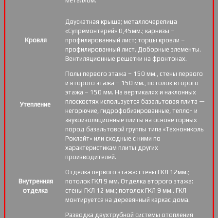
металлом.
Двускатная крыша; металлочерепица
«Супремонтерей» 0,45мм.; карнизы –
Кровля
профилированный лист; торцы кровли –
профилированный лист. Доборные элементы.
Вентиляционные решетки на фронтонах.
Полы первого этажа – 150 мм., стены первого
и второго этажа – 150 мм., потолок второго
этажа – 150 мм. На вертикалях и наклонных
плоскостях используется базальтовая плита —
Утепление
негорючие, гидрофобизированные, тепло- и
звукоизоляционные плиты на основе горных
пород базальтовой группы типа «Технониколь
Роклайт» или сходные с ними по
характеристикам плиты других
производителей.
Отделка первого этажа: стены ГКЛ 12мм.;
Внутренняя
потолок ГКЛ 9 мм. Отделка второго этажа:
отделка
стены ГКЛ 12 мм.; потолок ГКЛ 9 мм.. ГКЛ
монтируется на деревянный каркас дома.
Разводка двухтрубной системы отопления