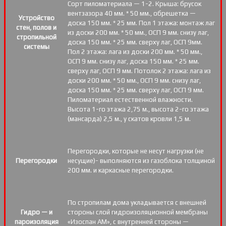
Сорт пиломатериала — 1-2. Крыша: брусок
вентзазора 40 мм. * 50 мм., обрешетка —
Устройство
доска 150 мм. * 25 мм. Пол 1 этажа: монтаж лаг
стен, полов и
из доски 200 мм. * 50 мм., ОСП 9 мм. снизу лаг,
стропильной
доска 150 мм. * 25 мм. сверху лаг, ОСП 9мм.
системы
Пол 2 этажа: лага из доски 200 мм. * 50 мм.,
ОСП 9 мм. снизу лаг, доска 150 мм. * 25 мм.
сверху лаг, ОСП 9 мм. Потолок 2 этажа: лага из
доски 200 мм. * 50 мм., ОСП 9 мм. снизу лаг,
доска 150 мм. * 25 мм. сверху лаг, ОСП 9 мм.
Пиломатериал естественной влажности.
Высота 1-го этажа 2,75 м., высота 2-го этажа
(мансарда) 2,5 м., у скатов кровли 1,5 м.
Перегородки, которые не несут нагрузки (не
Перегородки
несущие)- выполняются из газоблока толщиной
200 мм. и каркасные перегородки.
По стропилам дома укладывается с внешней
Гидро — и
стороны слой гидроизоляционной мембраны
пароизоляция
«Изоспан АМ», с внутренней стороны —