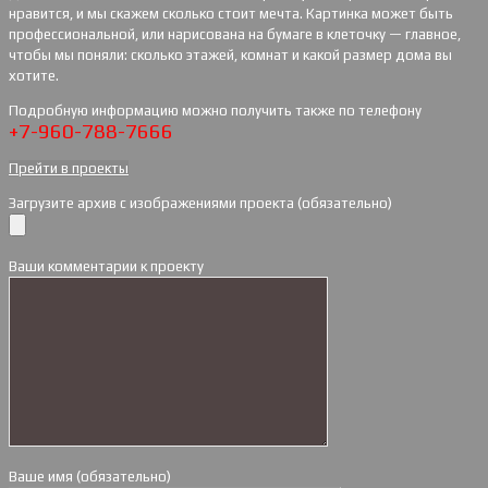
нравится, и мы скажем сколько стоит мечта. Картинка может быть
профессиональной, или нарисована на бумаге в клеточку — главное,
чтобы мы поняли: сколько этажей, комнат и какой размер дома вы
хотите.
Подробную информацию можно получить также по телефону
+7-960-788-7666
Прейти в проекты
Загрузите архив с изображениями проекта (обязательно)
Ваши комментарии к проекту
Ваше имя (обязательно)