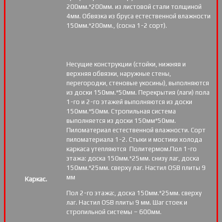
200мм.*200мм. из листовой стали толщиной
4мм. Обвязка из бруса естественной влажности
150мм.*200мм., (сосна 1-2 сорт).
Несущие конструкции (стойки, нижняя и
верхняя обвязки, наружные стены,
перегородки, стеновые укосины), выполняются
из доски 150мм.*50мм. Перекрытия (лаги) пола
1-го и 2-го этажей выполняются из доски
150мм.*50мм. Стропильная система
выполняется из доски 150мм*50мм.
Пиломатериал естественной влажности. Сорт
пиломатериала 1-2. Стыки и мостики холода
каркаса утепляются Политермом.Пол 1-го
этажа: доска 150мм.*25мм. снизу лаг, доска
150мм.*25мм. сверху лаг. Настил OSB плиты 9
мм
Каркас.
Пол 2-го этажа:, доска 150мм.*25мм. сверху
лаг. Настил OSB плиты 9 мм. Шаг стоек и
стропильной системы – 600мм.