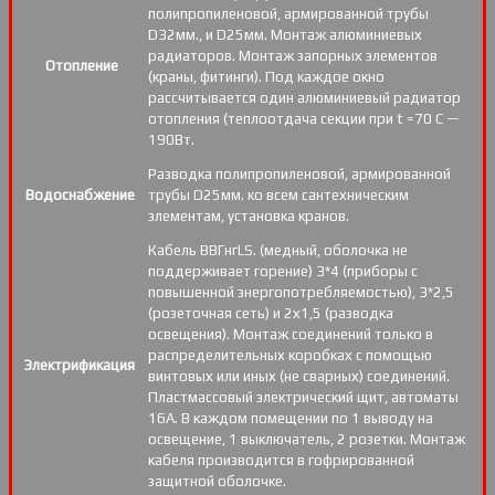
полипропиленовой, армированной трубы
D32мм., и D25мм. Монтаж алюминиевых
радиаторов. Монтаж запорных элементов
Отопление
(краны, фитинги). Под каждое окно
рассчитывается один алюминиевый радиатор
отопления (теплоотдача секции при t =70 С —
190Вт.
Разводка полипропиленовой, армированной
Водоснабжение
трубы D25мм. ко всем сантехническим
элементам, установка кранов.
Кабель ВВГнгLS. (медный, оболочка не
поддерживает горение) 3*4 (приборы с
повышенной энергопотребляемостью), 3*2,5
(розеточная сеть) и 2х1,5 (разводка
освещения). Монтаж соединений только в
распределительных коробках с помощью
Электрификация
винтовых или иных (не сварных) соединений.
Пластмассовый электрический щит, автоматы
16А. В каждом помещении по 1 выводу на
освещение, 1 выключатель, 2 розетки. Монтаж
кабеля производится в гофрированной
защитной оболочке.