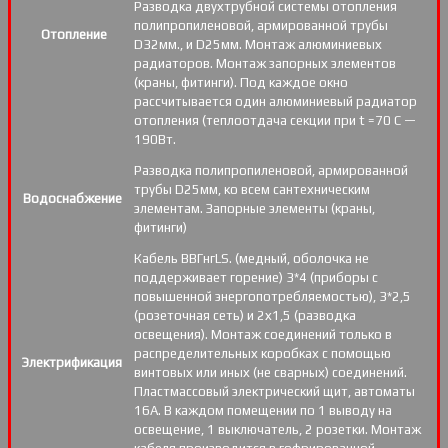
Разводка двухтрубной системы отопления
полипропиленовой, армированной трубы
Отопление
D32мм., и D25мм. Монтаж алюминиевых
радиаторов. Монтаж запорных элементов
(краны, фитинги). Под каждое окно
рассчитывается один алюминиевый радиатор
отопления (теплоотдача секции при t =70 С —
190Вт.
Разводка полипропиленовой, армированной
трубы D25мм, ко всем сантехническим
Водоснабжение
элементам. Запорные элементы (краны,
фитинги)
Кабель ВВГнгLS. (медный, оболочка не
поддерживает горение) 3*4 (приборы с
повышенной энергопотребляемостью), 3*2,5
(розеточная сеть) и 2х1,5 (разводка
освещения). Монтаж соединений только в
распределительных коробках с помощью
Электрификация
винтовых или иных (не сварных) соединений.
Пластмассовый электрический щит, автоматы
16А. В каждом помещении по 1 выводу на
освещение, 1 выключатель, 2 розетки. Монтаж