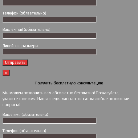
Телефон (обязательно)
Ваш e-mail (обязательно)
Линейные размеры
×
Получить бесплатную консультацию
Мы можем позвонить вам абсолютно бесплатно! Пожалуйста,
укажите свое имя. Наши специалисты ответят на любые возникшие
вопросы!
Ваше имя (обязательно)
Телефон (обязательно)