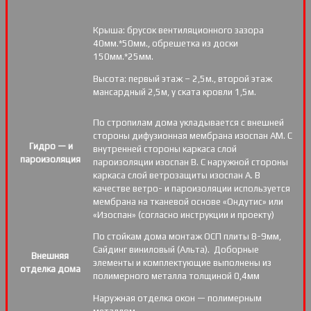
Крыша: брусок вентиляционного зазора
40мм.*50мм., обрешетка из доски
150мм.*25мм.
Высота: первый этаж – 2,5м., второй этаж
мансардный 2,5м, у ската кровли 1,5м.
По стропилам дома укладывается с внешней
стороны дифузионная мембрана изоспан АМ. С
Гидро — и
внутренней стороны каркаса слой
пароизоляция
пароизоляции изоспан В. С наружной стороны
каркаса слой ветрозащиты изоспан А. В
качестве ветро- и пароизоляции используется
мембрана на тканевой основе «Ондутис» или
«Изоспан» (согласно инструкции и проекту)
По стойкам дома монтаж ОСП плиты 8-9мм,
Сайдинг виниловый (Альта). Доборные
Внешняя
элементы и комплектующие выполнены из
отделка дома
полимерного металла толщиной 0,4мм
Наружная отделка окон — полимерным