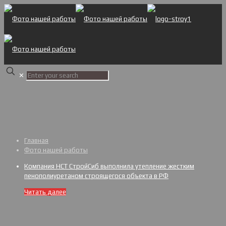
✕
Главная
Фото нашей работы
Компания НСТ СтройСиб выполнила утепление жестким
пенополиуретаном строящегося объекта в РФ
Читать далее