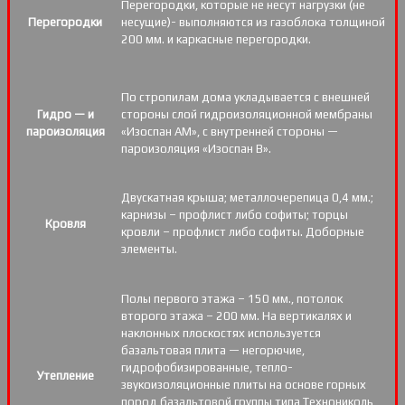
Перегородки, которые не несут нагрузки (не
Перегородки
несущие)- выполняются из газоблока толщиной
200 мм. и каркасные перегородки.
По стропилам дома укладывается с внешней
Гидро — и
стороны слой гидроизоляционной мембраны
пароизоляция
«Изоспан АМ», с внутренней стороны —
пароизоляция «Изоспан B».
Двускатная крыша; металлочерепица 0,4 мм.;
карнизы – профлист либо софиты; торцы
Кровля
кровли – профлист либо софиты. Доборные
элементы.
Полы первого этажа – 150 мм., потолок
второго этажа – 200 мм. На вертикалях и
наклонных плоскостях используется
базальтовая плита — негорючие,
гидрофобизированные, тепло-
Утепление
звукоизоляционные плиты на основе горных
пород базальтовой группы типа Технониколь,