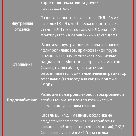
характеристикам плиты других
производителей.
Отделка первого этажа: стены ГКЛ 12мм.;
Внутренняя
потолок ГКЛ 9 мм. Отделка второго этажа:
отделка
стены ГКЛ 12 мм.; потолок ГКЛ 9 мм.. ГКЛ
монтируется на деревянный каркас дома.
Разводка двухтрубной системы отопления
полипропиленовой, армированной трубы
D32мм., и D25мм. Монтаж алюминиевых
радиаторов. Монтаж запорных элементов
Отопление
(краны, фитинги). Под каждое окно
рассчитывается один алюминиевый радиатор
отопления (теплоотдача секции при t =70 С —
190Вт.
Разводка полипропиленовой, армированной
Водоснабжение
трубы D25мм. ко всем сантехническим
элементам, установка кранов.
Кабель ВВГнгLS. (медный, оболочка не
поддерживает горение) 3*4 (приборы с
повышенной энергопотребляемостью), 3*2,5
(розеточная сеть) и 2х1,5 (разводка