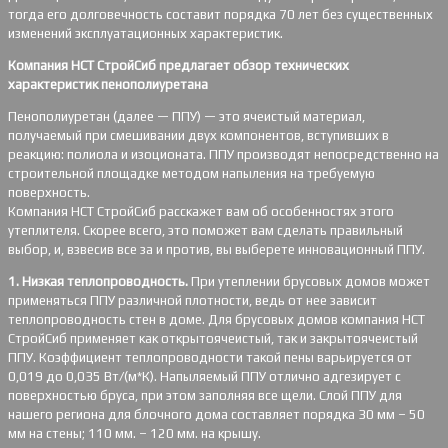
тогда его долговечность составит порядка 70 лет без существенных
изменений эксплуатационных характеристик.
Компания НСТ СтройСиб предлагает обзор технических
характеристик пенополиуретана
Пенополиуретан (далее — ППУ) — это ячеистый материал,
получаемый при смешивании двух компонентов, вступивших в
реакцию: полиола и изоционата. ППУ производят непосредственно на
строительной площадке методом напыления на требуемую
поверхность.
Компания НСТ СтройСиб расскажет вам об особенностях этого
утеплителя. Скорее всего, это поможет вам сделать правильный
выбор, и, взвесив все за и против, вы выберете инновационный ППУ.
1. Низкая теплопроводность.
При утеплении брусовых домов может
применяться ППУ различной плотности, ведь от нее зависит
теплопроводность стен в доме. Для брусовых домов компания НСТ
СтройСиб применяет как открытоячеистый, так и закрытоячеистый
ППУ. Коэффициент теплопроводности такой пены варьируется от
0,019 до 0,035 Вт/(м*К). Напыляемый ППУ отлично адгезирует с
поверхностью бруса, при этом заполняя все щели. Слой ППУ для
нашего региона для блочного дома составляет порядка 30 мм – 50
мм на стены; 110 мм. – 120 мм. на крышу.