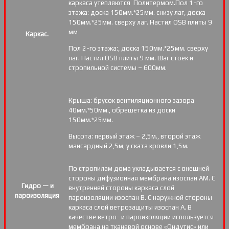
каркаса утепляются Политермом.Пол 1-го
этажа: доска 150мм.*25мм. снизу лаг, доска
150мм.*25мм. сверху лаг. Настил OSB плиты 9
мм
Каркас.
Пол 2-го этажа:, доска 150мм.*25мм. сверху
лаг. Настил OSB плиты 9 мм. Шаг стоек и
стропильной системы – 600мм.
Крыша: брусок вентиляционного зазора
40мм.*50мм., обрешетка из доски
150мм.*25мм.
Высота: первый этаж – 2,5м., второй этаж
мансардный 2,5м, у ската кровли 1,5м.
По стропилам дома укладывается с внешней
стороны дифузионная мембрана изоспан АМ. С
Гидро — и
внутренней стороны каркаса слой
пароизоляция
пароизоляции изоспан В. С наружной стороны
каркаса слой ветрозащиты изоспан А. В
качестве ветро- и пароизоляции используется
мембрана на тканевой основе «Ондутис» или