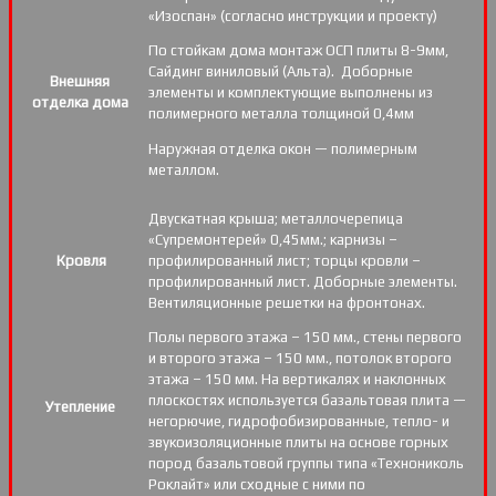
«Изоспан» (согласно инструкции и проекту)
По стойкам дома монтаж ОСП плиты 8-9мм,
Сайдинг виниловый (Альта). Доборные
Внешняя
элементы и комплектующие выполнены из
отделка дома
полимерного металла толщиной 0,4мм
Наружная отделка окон — полимерным
металлом.
Двускатная крыша; металлочерепица
«Супремонтерей» 0,45мм.; карнизы –
Кровля
профилированный лист; торцы кровли –
профилированный лист. Доборные элементы.
Вентиляционные решетки на фронтонах.
Полы первого этажа – 150 мм., стены первого
и второго этажа – 150 мм., потолок второго
этажа – 150 мм. На вертикалях и наклонных
плоскостях используется базальтовая плита —
Утепление
негорючие, гидрофобизированные, тепло- и
звукоизоляционные плиты на основе горных
пород базальтовой группы типа «Технониколь
Роклайт» или сходные с ними по