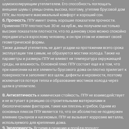
шумоизолирующим утеплителем. Его способность поглощать
внешние шумы с улицы очень высока, поэтому, утеплив брусовой дом
ППУ, вы получите максимальный комфорт и хороший сон.
6. Прочность
. ППУ имеет очень хорошие показатели прочности.
Применяя ППУ плотностью 30 кг. на куб.м., мы получаем настолько
высокие показатели плотности, что по данному слою можно спокойно
передвигаться взрослому человеку, и он при этом не изменит своей
геометрической формы.
Также данный утеплитель не дает усадки на протяжении всего срока
эксплуатации тем самым, не образуются мостики холода. Также на
параметры и размеры ППУ не влияют ни температура окружающей
среды, ни влажность. Основной плюс ППУ состоит еще и в том, что
при нанесении на все элементы брусового дома он плотно прилегает к
поверхности и заполняет все щели, дефекты и неровности, поэтому
исключается потеря тепла и образование мостиков холода через
щели в утеплителе.
8. Антисептичность
и химическая стойкость. ППУ не взаимодействует
и не вступает в реакцию со строительными материалами и
биологическими факторам, такие как плесень и грибок. Одним из
основных плюсов ППУ является то, что он абсолютно не подвержен
влиянию грызунов и насекомых. ППУ не вызывает коррозию металла,
используемого для крепления дома.
9. Экологичность.
Вступив в реакцию и пройдя процесс