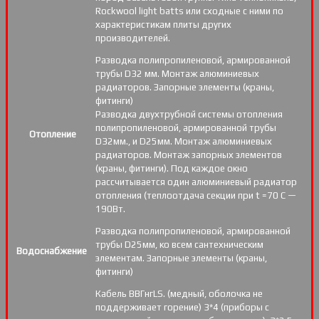
Rockwool light batts или сходные с ними по
характеристикам плиты других
производителей.
Разводка полипропиленовой, армированной
трубы D32 мм. Монтаж алюминиевых
радиаторов. Запорные элементы (краны,
фитинги)
Разводка двухтрубной системы отопления
полипропиленовой, армированной трубы
Отопление
D32мм., и D25мм. Монтаж алюминиевых
радиаторов. Монтаж запорных элементов
(краны, фитинги). Под каждое окно
рассчитывается один алюминиевый радиатор
отопления (теплоотдача секции при t =70 С —
190Вт.
Разводка полипропиленовой, армированной
трубы D25мм, ко всем сантехническим
Водоснабжение
элементам. Запорные элементы (краны,
фитинги)
Кабель ВВГнгLS. (медный, оболочка не
поддерживает горение) 3*4 (приборы с