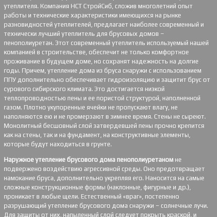
утеплителя. Компания НСТ СтройСиб, сложив многолетний опыт
работы и технические характеристики имеющихся на рынке
разновидностей утеплителей, предлагает наиболее современный и
технически лучший утеплитель для брусовых домов –
пенополиуретан. Этот современный утеплитель используемый нашей
компанией в строительстве, обеспечит не только комфортное
проживание в будущем доме, но сохранят надежность на долгие
годы. Причем, утепление дома из бруса снаружи с использованием
ППУ дополнительно обеспечивает гидроизоляцию и защитит брус от
сурового сибирского климата. Это достигается низкой
теплопроводностью пены и ее пористой структурой, наполненной
газом. Плотно укупоренные ячейки не пропускают влагу, не
наполняются ею и не промерзают в зимнее время. Стены не сыреют.
Монолитный бесшовный слой затвердевшей пены прочно крепится
как на стены, так и на фундамент, на конструктивные элементы,
которые будут находиться в грунте.
Наружное утепление брусового дома пенополиуретаном
не
подвержено воздействию агрессивной среды. Оно предотвращает
намокание бруса, дополнительно укрепляя его. Наносится на самые
сложные конструкционные формы (наклонные, фигурные и др.),
проникает в любые щели. Естественный «враг», постепенно
разрушающий утепление брусового дома снаружи – солнечные лучи.
Для защиты от них, напыленный слой следует покрыть краской, и