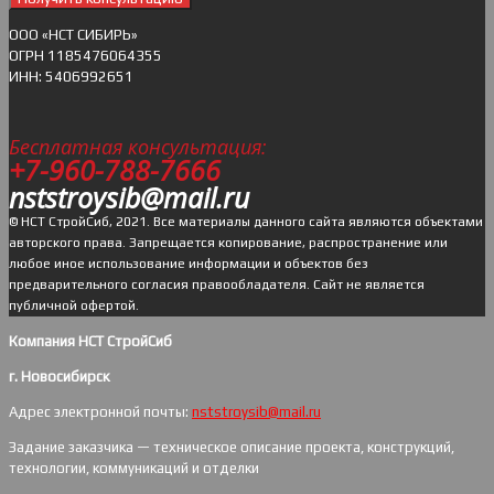
ОOO «НСТ СИБИРЬ»
ОГРН 1185476064355
ИНН: 5406992651
Бесплатная консультация:
+7-960-788-7666
nststroysib@mail.ru
© НСТ СтройСиб, 2021. Все материалы данного сайта являются объектами
авторского права. Запрещается копирование, распространение или
любое иное использование информации и объектов без
предварительного согласия правообладателя. Cайт не является
публичной офертой.
Компания НСТ СтройСиб
г. Новосибирск
Адрес электронной почты:
nststroysib@mail.ru
Задание заказчика — техническое описание проекта, конструкций,
технологии, коммуникаций и отделки