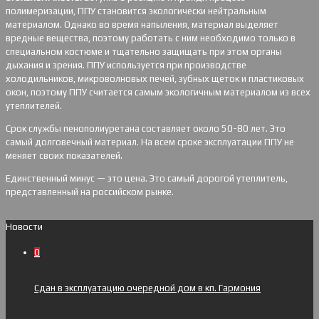
полимеризации, ППУ становится экологически нейтральным
материалом. Однако во время напыления, материал выделяет
вредные вещества, поэтому работать с ним необходимо только в
специальном костюме и тщательно защищать при этом органы
дыхания и зрения. ППУ используется при производстве
холодильников, микроволновых печей, зубных щеток и пластиковых
окон, поэтому ППУ считается самым экологичным материалом из всех
утеплителей.
Срок службы пенополиуретана составляет около 50-80 лет. Это
самый долговечный материал. На всем сроке эксплуатации ППУ не
меняет своих показателей.
Единственный минус — это цена. Это самый дорогой утеплитель,
представленный на российском рынке.
Новости
0
Сдан в эксплуатацию очередной дом в кп. Гармония