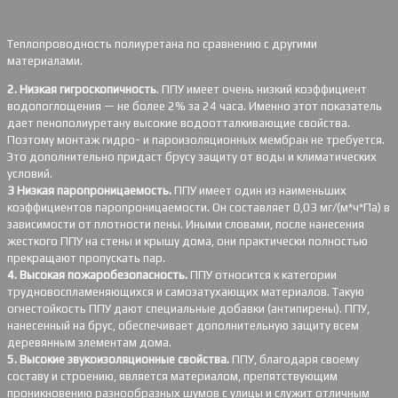
Теплопроводность полиуретана по сравнению с другими
материалами.
2. Низкая гигроскопичность
. ППУ имеет очень низкий коэффициент
водопоглощения — не более 2% за 24 часа. Именно этот показатель
дает пенополиуретану высокие водоотталкивающие свойства.
Поэтому монтаж гидро- и пароизоляционных мембран не требуется.
Это дополнительно придаст брусу защиту от воды и климатических
условий.
3 Низкая паропроницаемость.
ППУ имеет один из наименьших
коэффициентов паропроницаемости. Он составляет 0,03 мг/(м*ч*Па) в
зависимости от плотности пены. Иными словами, после нанесения
жесткого ППУ на стены и крышу дома, они практически полностью
прекращают пропускать пар.
4. Высокая пожаробезопасность.
ППУ относится к категории
трудновоспламеняющихся и самозатухающих материалов. Такую
огнестойкость ППУ дают специальные добавки (антипирены). ППУ,
нанесенный на брус, обеспечивает дополнительную защиту всем
деревянным элементам дома.
5. Высокие звукоизоляционные свойства.
ППУ, благодаря своему
составу и строению, является материалом, препятствующим
проникновению разнообразных шумов с улицы и служит отличным