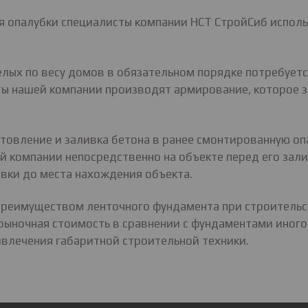
я опалубки специалисты компании НСТ СтройСиб испол
лых по весу домов в обязательном порядке потребуетс
сты нашей компании производят армирование, которое 
товление и заливка бетона в ранее смонтированную оп
 компании непосредственно на объекте перед его залив
вки до места нахождения объекта.
преимуществом ленточного фундамента при строительс
 рыночная стоимость в сравнении с фундаментами иног
влечения габаритной строительной техники.