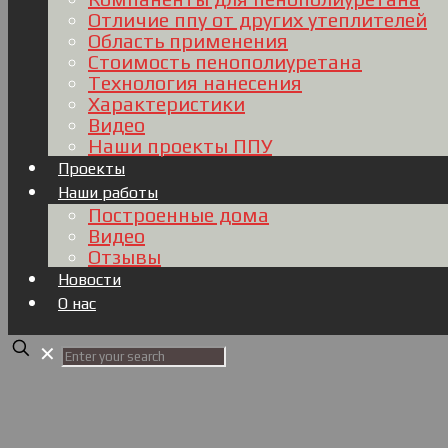
Отличие ппу от других утеплителей
Область применения
Стоимость пенополиуретана
Технология нанесения
Характеристики
Видео
Наши проекты ППУ
Проекты
Наши работы
Построенные дома
Видео
Отзывы
Новости
О нас
✕