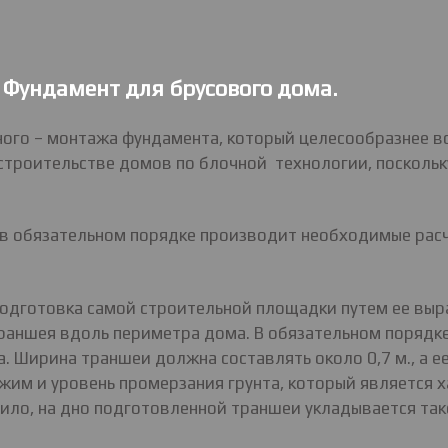
Фундамент для брусового дома.
ного – монтажа фундамента, который целесообразнее в
строительстве домов по блочной технологии, поскольк
 обязательном порядке производит необходимые расче
подготовка самой строительной площадки путем ее выр
раншея вдоль периметра дома. В обязательном порядк
Ширина траншеи должна составлять около 0,7 м., а ее г
им и уровень промерзания грунта, который является х
ило, на дно подготовленной траншеи укладывается так