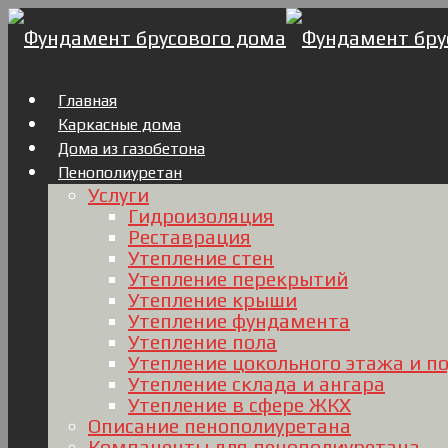
Главная
Каркасные дома
Дома из газобетона
Пенополиуретан
Услуги
Гидроизоляция
Реставрация
Утепление стен
Утепление перекрытий
Утепление крыши
Утепление фундамента
Утепление пола
Утепление цокольного этажа и п
Утепление склада и ангара
Утепление в сфере ЖКХ
Описание пенополиуретана
Компаненты для пенополиуретана