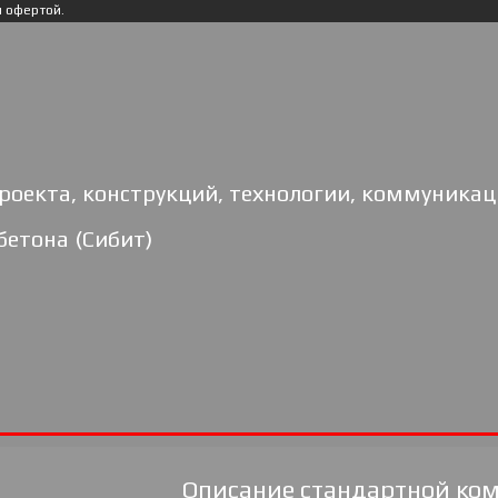
й офертой.
роекта, конструкций, технологии, коммуникац
бетона (Сибит)
Описание стандартной ко