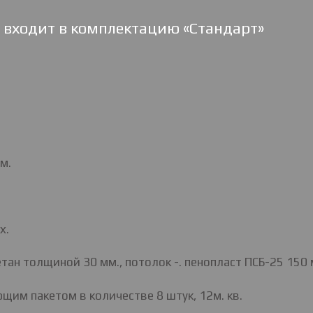
 входит в комплектацию «Стандарт»
м.
х.
ан толщиной 30 мм., потолок -. пенопласт ПСБ-25 150 
им пакетом в количестве 8 штук, 12м. кв.