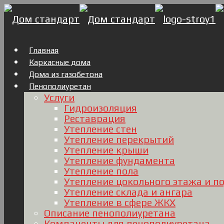
Главная
Каркасные дома
Дома из газобетона
Пенополиуретан
Услуги
Гидроизоляция
Реставрация
Утепление стен
Утепление перекрытий
Утепление крыши
Утепление фундамента
Утепление пола
Утепление цокольного этажа и п
Утепление склада и ангара
Утепление в сфере ЖКХ
Описание пенополиуретана
Компаненты для пенополиуретана