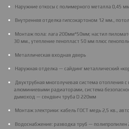
Наружние откосы с полимерного металла 0,45 мм
Внутренняя отделка гипсокартоном 12 мм., потол
Монтаж пола: лага 200мм*50мм; настил пиломатер
30 мм., утепление пенопласт 50 мм плюс пенопол
Металлическая входная дверь
Наружная отделка — сайдинг металлический «ко
Двухтрубная многолучевая система отопления с
алюминиевыми радиаторами, система безопасност
дымоход — сендвич труба D 220мм
Монтаж электрики: кабель ГОСТ медь 2,5 кв., ав
Водоснабжение: разводка труб — полипропилен 25