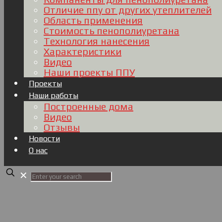
Отличие ппу от других утеплителей
Область применения
Стоимость пенополиуретана
Технология нанесения
Характеристики
Видео
Наши проекты ППУ
Проекты
Наши работы
Построенные дома
Видео
Отзывы
Новости
О нас
✕