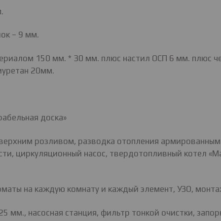
.
ок – 9 мм.
иалом 150 мм. * 30 мм. плюс настил ОСП 6 мм. плюс ч
иуретан 20мм.
рабельная доска»
 верхним розливом, разводка отопления армированным
и, циркуляционный насос, твердотопливный котел «Маг
томаты на каждую комнату и каждый элемент, УЗО, монт
 мм., насосная станция, фильтр тонкой очистки, запор