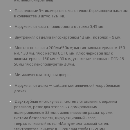
мм. пенополиуретана)
Пластиковые 5-тикамерные окна с теплосберегающим пакетом
в количестве 8 штук, 12м. кв.
Наружние откосы с полимерного металла 0,45 мм.
Внутренняя отделка гипсокартоном 12 мм., потолок – 9 мм.
Монтаж пола: лага 200мм*50мм; настил пиломатериалом 150
мм. * 30 мм. плюс настил ОСП 6 мм. плюс черновой пол с
пиломатериала 150 мм. * 30 мм., утепление пенопласт ПСБ-25
50мм плюс пенополиуретан 20мм.
Металлическая входная дверь.
Наружная отделка — сайдинг металлический «корабельная
доска»
Двухтрубная многолучевая система отопления с верхним
розливом, разводка отопления армированным
полипропиленом 32 мм, с алюминиевыми радиаторами,
система безопасности, циркуляционный насос,
твердотопливный котел «Магнум» или газовый котел,
электрокотел, дымоход — сендвич труба D 220мм