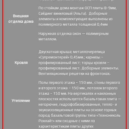
По стойкам дома монтаж ОСП плиты 8-9мм,
Сайдинг виниловый (Альта). Доборные
Внешняя
элементы и комплектующие выполнены из
отделка дома
полимерного металла толщиной 0,4мм
Наружная отделка окон — полимерным
металлом.
Двускатная крыша; металлочерепица
«Супремонтерей» 0,45мм.; карнизы –
Кровля
профилированный лист; торцы кровли –
профилированный лист. Доборные элементы.
Вентиляционные решетки на фронтонах.
Полы первого этажа – 150 мм., стены первого
и второго этажа – 150 мм., потолок второго
этажа – 150 мм. На вертикалях и наклонных
плоскостях используется базальтовая плита —
Утепление
негорючие, гидрофобизированные, тепло- и
звукоизоляционные плиты на основе горных
пород базальтовой группы типа «Технониколь
Роклайт» или сходные с ними по
характеристикам плиты других