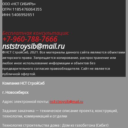
ОOO «НСТ СИБИРЬ»
ОГРН 1185476064355
ИНН: 5406992651
Бесплатная консультация:
+7-960-788-7666
nststroysib@mail.ru
© НСТ СтройСиб, 2021. Все материалы данного сайта являются объектами
авторского права. Запрещается копирование, распространение или
любое иное использование информации и объектов без
предварительного согласия правообладателя. Cайт не является
публичной офертой.
Компания НСТ СтройСиб
г. Новосибирск
Адрес электронной почты:
nststroysib@mail.ru
Задание заказчика — техническое описание проекта, конструкций,
технологии, коммуникаций и отделки
Технология строительства дома : Дом из газобетона (Сибит)