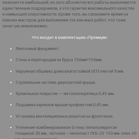
получается наибольшей, но зато абсолютно все работы выполняются
единственным подрядчиком, а это гарантия максимального качества
и наивысшей оперативности. Кроме того, вы сэкономите время на
поисках мастеров для выполнения тех или иных работ, что тоже
зачастую немаловажно.
Что входит в комплектацию «Премиум»
Ленточный фундамент.
Стены и перегородки из бруса 150мм*150мм.
Наружная обшивка дома влагостойкой ОСП плитой 9 мм.
Стропильная система двухскатной крыши.
Кровельное покрытие — металлочерепица 0,45 мм.
Подшивка карнизов крыши профлистом 0,45 мм.
Установка вентиляционных решеток на фронтонах.
Утепление комбинированное (стены: пенополиуретан
толщиной 30 мм., потолок -. пенопласт ПСБ-25 150 мм. плюс 20