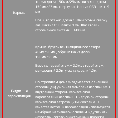
этажа: доска 150мм.*25мм. снизу лаг, доска
150мм.*25мм. сверху лаг. Настил OSB плиты 9
мм
Каркас.
Пол 2-го этажа:, доска 150мм.*25мм. сверху
лаг. Настил OSB плиты 9 мм. Шаг стоек и
стропильной системы – 600мм.
Крыша: брусок вентиляционного зазора
40мм.*50мм., обрешетка из доски
150мм.*25мм.
Высота: первый этаж – 2,5м., второй этаж
мансардный 2,5м, у ската кровли 1,5м.
По стропилам дома укладывается с внешней
стороны дифузионная мембрана изоспан АМ. С
Гидро — и
внутренней стороны каркаса слой
пароизоляция
пароизоляции изоспан В. С наружной стороны
каркаса слой ветрозащиты изоспан А. В
качестве ветро- и пароизоляции используется
мембрана на тканевой основе «Ондутис» или
«Изоспан» (согласно инструкции и проекту)