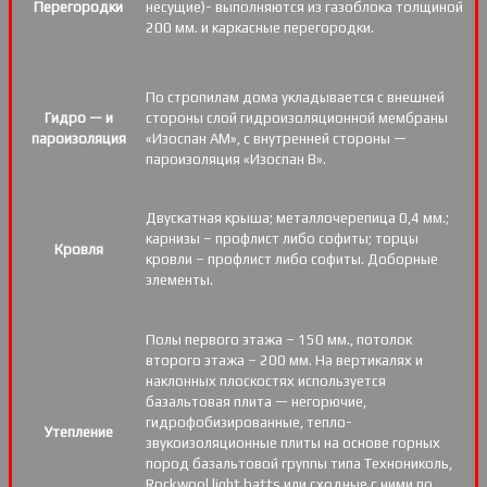
Перегородки
несущие)- выполняются из газоблока толщиной
200 мм. и каркасные перегородки.
По стропилам дома укладывается с внешней
Гидро — и
стороны слой гидроизоляционной мембраны
пароизоляция
«Изоспан АМ», с внутренней стороны —
пароизоляция «Изоспан B».
Двускатная крыша; металлочерепица 0,4 мм.;
карнизы – профлист либо софиты; торцы
Кровля
кровли – профлист либо софиты. Доборные
элементы.
Полы первого этажа – 150 мм., потолок
второго этажа – 200 мм. На вертикалях и
наклонных плоскостях используется
базальтовая плита — негорючие,
гидрофобизированные, тепло-
Утепление
звукоизоляционные плиты на основе горных
пород базальтовой группы типа Технониколь,
Rockwool light batts или сходные с ними по