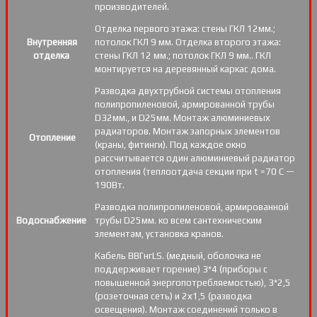
производителей.
Отделка первого этажа: стены ГКЛ 12мм.;
Внутренняя
потолок ГКЛ 9 мм. Отделка второго этажа:
отделка
стены ГКЛ 12 мм.; потолок ГКЛ 9 мм.. ГКЛ
монтируется на деревянный каркас дома.
Разводка двухтрубной системы отопления
полипропиленовой, армированной трубы
D32мм., и D25мм. Монтаж алюминиевых
радиаторов. Монтаж запорных элементов
Отопление
(краны, фитинги). Под каждое окно
рассчитывается один алюминиевый радиатор
отопления (теплоотдача секции при t =70 С —
190Вт.
Разводка полипропиленовой, армированной
Водоснабжение
трубы D25мм. ко всем сантехническим
элементам, установка кранов.
Кабель ВВГнгLS. (медный, оболочка не
поддерживает горение) 3*4 (приборы с
повышенной энергопотребляемостью), 3*2,5
(розеточная сеть) и 2х1,5 (разводка
освещения). Монтаж соединений только в