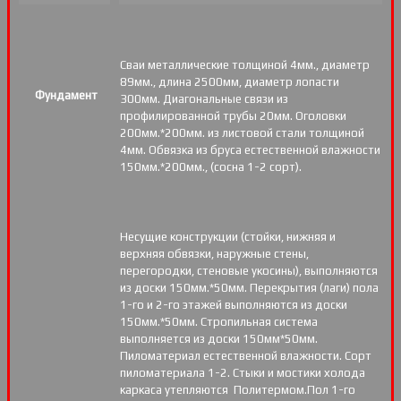
Сваи металлические толщиной 4мм., диаметр
89мм., длина 2500мм, диаметр лопасти
Фундамент
300мм. Диагональные связи из
профилированной трубы 20мм. Оголовки
200мм.*200мм. из листовой стали толщиной
4мм. Обвязка из бруса естественной влажности
150мм.*200мм., (сосна 1-2 сорт).
Несущие конструкции (стойки, нижняя и
верхняя обвязки, наружные стены,
перегородки, стеновые укосины), выполняются
из доски 150мм.*50мм. Перекрытия (лаги) пола
1-го и 2-го этажей выполняются из доски
150мм.*50мм. Стропильная система
выполняется из доски 150мм*50мм.
Пиломатериал естественной влажности. Сорт
пиломатериала 1-2. Стыки и мостики холода
каркаса утепляются Политермом.Пол 1-го