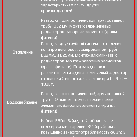
характеристикам плиты других
производителей.
Разводка полипропиленовой, армированной
трубы D32 мм. Монтаж алюминиевых
радиаторов. Запорные элементы (краны,
фитинги)
Разводка двухтрубной системы отопления
полипропиленовой, армированной трубы
Отопление
D32мм., и D25мм. Монтаж алюминиевых
радиаторов. Монтаж запорных элементов
(краны, фитинги). Под каждое окно
рассчитывается один алюминиевый радиатор
отопления (теплоотдача секции при t =70 С —
190Вт.
Разводка полипропиленовой, армированной
трубы D25мм, ко всем сантехническим
Водоснабжение
элементам. Запорные элементы (краны,
фитинги)
Кабель ВВГнгLS. (медный, оболочка не
поддерживает горение) 3*4 (приборы с
повышенной энергопотребляемостью), 3*2,5