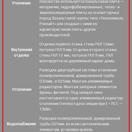
плоскостях используется базальтовая плита —
Утепление
негорючие, гидрофобизированные, тепло- и
звукоизоляционные плиты на основе горных
пород базальтовой группы типа «Технониколь
Роклайт» или сходные с ними по
характеристикам плиты других
производителей.
Отделка первого этажа: стены ГКЛ 12мм.;
Внутренняя
потолок ГКЛ 9 мм. Отделка второго этажа:
отделка
стены ГКЛ 12 мм.; потолок ГКЛ 9 мм.. ГКЛ
монтируется на деревянный каркас дома.
Разводка двухтрубной системы отопления
полипропиленовой, армированной трубы
D32мм., и D25мм. Монтаж алюминиевых
радиаторов. Монтаж запорных элементов
Отопление
(краны, фитинги). Под каждое окно
рассчитывается один алюминиевый радиатор
отопления (теплоотдача секции при t =70 С —
190Вт.
Разводка полипропиленовой, армированной
Водоснабжение
трубы D25мм. ко всем сантехническим
элементам, установка кранов.