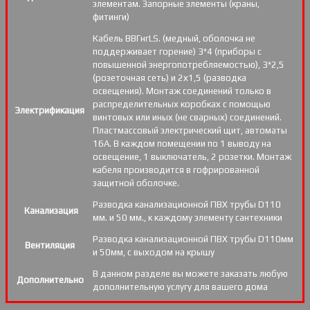
элементам. Запорные элементы (краны,
фитинги)
Кабель ВВГнгLS. (медный, оболочка не
поддерживает горение) 3*4 (приборы с
повышенной энергопотребляемостью), 3*2,5
(розеточная сеть) и 2х1,5 (разводка
освещения). Монтаж соединений только в
распределительных коробках с помощью
Электрификация
винтовых или иных (не сварных) соединений.
Пластмассовый электрический щит, автоматы
16А. В каждом помещении по 1 выводу на
освещение, 1 выключатель, 2 розетки. Монтаж
кабеля производится в гофрированной
защитной оболочке.
Разводка канализационной ПВХ трубы D110
Канализация
мм. и 50 мм., к каждому элементу сантехники
Разводка канализационной ПВХ трубы D110мм
Вентиляция
и 50мм, с выходом на крышу
В данном разделе вы можете заказать любую
Дополнительно
дополнительную услугу для вашего дома