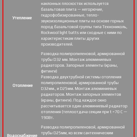
наклонных плоскостях используется
базальтовая плита — негорючие,
гидрофобизированные, тепло-
Утепление
звукоизоляционные плиты на основе горных
пород базальтовой группы типа Технониколь,
Rockwool light batts или сходные с ними по
характеристикам плиты других
производителей.
Разводка полипропиленовой, армированной
трубы D32 мм. Монтаж алюминиевых
радиаторов. Запорные элементы (краны,
фитинги)
Разводка двухтрубной системы отопления
полипропиленовой, армированной трубы
Отопление
D32мм., и D25мм. Монтаж алюминиевых
радиаторов. Монтаж запорных элементов
(краны, фитинги). Под каждое окно
рассчитывается один алюминиевый радиатор
отопления (теплоотдача секции при t =70 С —
190Вт.
Разводка полипропиленовой, армированной
трубы D25мм, ко всем сантехническим
Водоснабжение