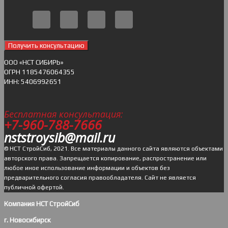
Получить консультацию
ОOO «НСТ СИБИРЬ»
ОГРН 1185476064355
ИНН: 5406992651
Бесплатная консультация:
+7-960-788-7666
nststroysib@mail.ru
© НСТ СтройСиб, 2021. Все материалы данного сайта являются объектами
авторского права. Запрещается копирование, распространение или
любое иное использование информации и объектов без
предварительного согласия правообладателя. Cайт не является
публичной офертой.
Компания НСТ СтройСиб
г. Новосибирск