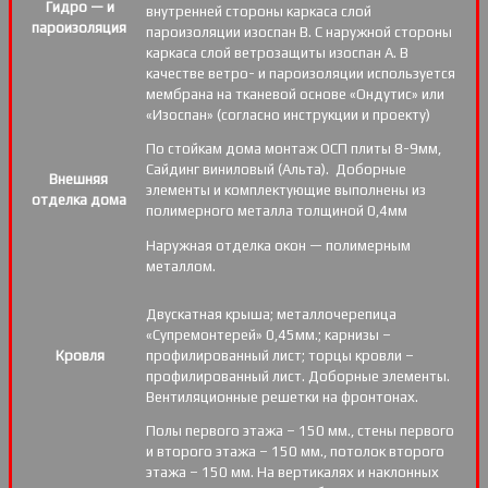
Гидро — и
внутренней стороны каркаса слой
пароизоляция
пароизоляции изоспан В. С наружной стороны
каркаса слой ветрозащиты изоспан А. В
качестве ветро- и пароизоляции используется
мембрана на тканевой основе «Ондутис» или
«Изоспан» (согласно инструкции и проекту)
По стойкам дома монтаж ОСП плиты 8-9мм,
Сайдинг виниловый (Альта). Доборные
Внешняя
элементы и комплектующие выполнены из
отделка дома
полимерного металла толщиной 0,4мм
Наружная отделка окон — полимерным
металлом.
Двускатная крыша; металлочерепица
«Супремонтерей» 0,45мм.; карнизы –
Кровля
профилированный лист; торцы кровли –
профилированный лист. Доборные элементы.
Вентиляционные решетки на фронтонах.
Полы первого этажа – 150 мм., стены первого
и второго этажа – 150 мм., потолок второго
этажа – 150 мм. На вертикалях и наклонных