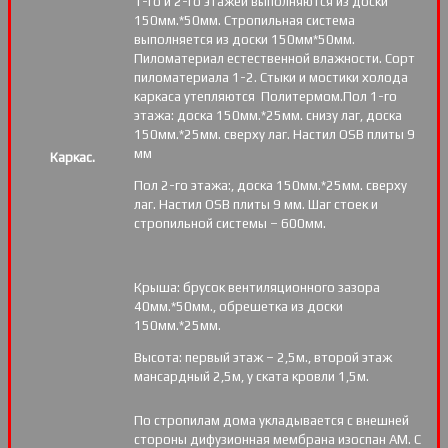
1-го и 2-го этажей выполняются из доски
150мм.*50мм. Стропильная система
выполняется из доски 150мм*50мм.
Пиломатериал естественной влажности. Сорт
пиломатериала 1-2. Стыки и мостики холода
каркаса утепляются Политермом.Пол 1-го
этажа: доска 150мм.*25мм. снизу лаг, доска
150мм.*25мм. сверху лаг. Настил OSB плиты 9
мм
Каркас.
Пол 2-го этажа:, доска 150мм.*25мм. сверху
лаг. Настил OSB плиты 9 мм. Шаг стоек и
стропильной системы – 600мм.
Крыша: брусок вентиляционного зазора
40мм.*50мм., обрешетка из доски
150мм.*25мм.
Высота: первый этаж – 2,5м., второй этаж
мансардный 2,5м, у ската кровли 1,5м.
По стропилам дома укладывается с внешней
стороны дифузионная мембрана изоспан АМ. С