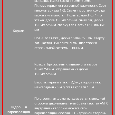
выполняется из доски 150мм*50мм.
Пиломатериал естественной влажности. Сорт
пиломатериала 1-2. Стыки и мостики холода
каркаса утепляются Политермом.Пол 1-го
этажа: доска 150мм.*25мм. снизу лаг, доска
150мм.*25мм. сверху лаг. Настил OSB плиты 9
мм
Каркас.
Пол 2-го этажа:, доска 150мм.*25мм. сверху
лаг. Настил OSB плиты 9 мм. Шаг стоек и
стропильной системы – 600мм.
Крыша: брусок вентиляционного зазора
40мм.*50мм., обрешетка из доски
150мм.*25мм.
Высота: первый этаж – 2,5м., второй этаж
мансардный 2,5м, у ската кровли 1,5м.
По стропилам дома укладывается с внешней
стороны дифузионная мембрана изоспан АМ. С
Гидро — и
внутренней стороны каркаса слой
пароизоляция
пароизоляции изоспан В. С наружной стороны