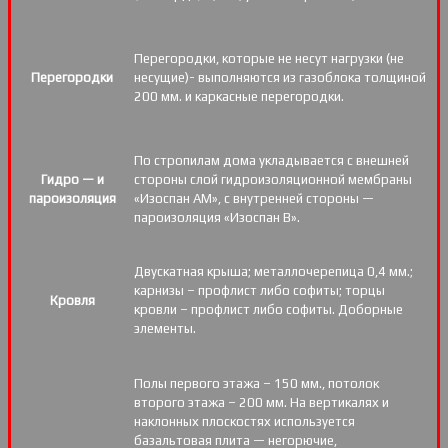
Перегородки, которые не несут нагрузки (не
Перегородки
несущие)- выполняются из газоблока толщиной
200 мм. и каркасные перегородки.
По стропилам дома укладывается с внешней
Гидро — и
стороны слой гидроизоляционной мембраны
пароизоляция
«Изоспан АМ», с внутренней стороны —
пароизоляция «Изоспан B».
Двускатная крыша; металлочерепица 0,4 мм.;
карнизы – профлист либо софиты; торцы
Кровля
кровли – профлист либо софиты. Доборные
элементы.
Полы первого этажа – 150 мм., потолок
второго этажа – 200 мм. На вертикалях и
наклонных плоскостях используется
базальтовая плита — негорючие,