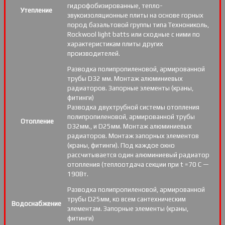
гидрофобизированные, тепло-
Утепление
звукоизоляционные плиты на основе горных
пород базальтовой группы типа Технониколь,
Rockwool light batts или сходные с ними по
характеристикам плиты других
производителей.
Разводка полипропиленовой, армированной
трубы D32 мм. Монтаж алюминиевых
радиаторов. Запорные элементы (краны,
фитинги)
Разводка двухтрубной системы отопления
полипропиленовой, армированной трубы
Отопление
D32мм., и D25мм. Монтаж алюминиевых
радиаторов. Монтаж запорных элементов
(краны, фитинги). Под каждое окно
рассчитывается один алюминиевый радиатор
отопления (теплоотдача секции при t =70 С —
190Вт.
Разводка полипропиленовой, армированной
трубы D25мм, ко всем сантехническим
Водоснабжение
элементам. Запорные элементы (краны,
фитинги)