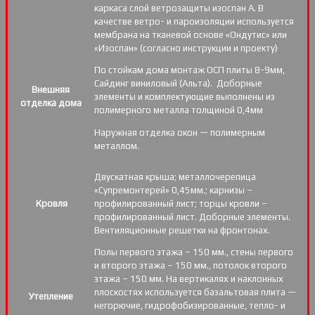
каркаса слой ветрозащиты изоспан А. В
качестве ветро- и пароизоляции используется
мембрана на тканевой основе «Ондутис» или
«Изоспан» (согласно инструкции и проекту)
По стойкам дома монтаж ОСП плиты 8-9мм,
Сайдинг виниловый (Альта). Доборные
Внешняя
элементы и комплектующие выполнены из
отделка дома
полимерного металла толщиной 0,4мм
Наружная отделка окон — полимерным
металлом.
Двускатная крыша; металлочерепица
«Супремонтерей» 0,45мм.; карнизы –
Кровля
профилированный лист; торцы кровли –
профилированный лист. Доборные элементы.
Вентиляционные решетки на фронтонах.
Полы первого этажа – 150 мм., стены первого
и второго этажа – 150 мм., потолок второго
этажа – 150 мм. На вертикалях и наклонных
плоскостях используется базальтовая плита —
Утепление
негорючие, гидрофобизированные, тепло- и