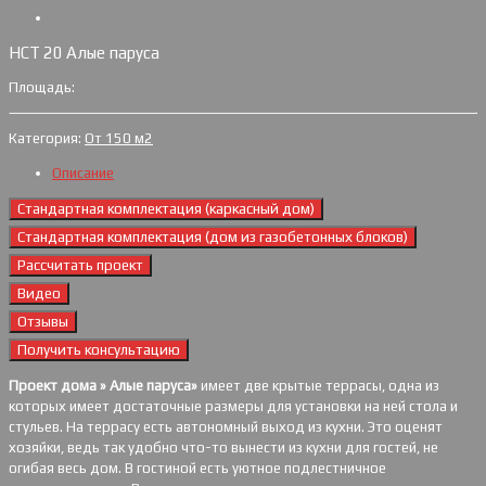
НСТ 20 Алые паруса
Площадь:
Категория:
От 150 м2
Описание
Стандартная комплектация (каркасный дом)
Стандартная комплектация (дом из газобетонных блоков)
Рассчитать проект
Видео
Отзывы
Получить консультацию
Проект дома » Алые паруса»
имеет две крытые террасы, одна из
которых имеет достаточные размеры для установки на ней стола и
стульев. На террасу есть автономный выход из кухни. Это оценят
хозяйки, ведь так удобно что-то вынести из кухни для гостей, не
огибая весь дом. В гостиной есть уютное подлестничное