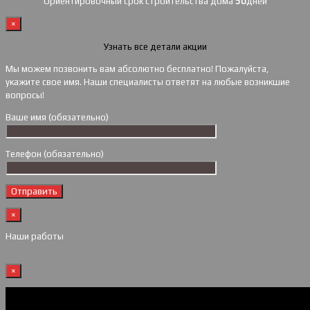
Ориентировочный срок строительства дома
50
дней
×
Узнать все детали акции
Мы можем позвонить вам абсолютно бесплатно! Пожалуйста,
укажите свое имя. Наши специалисты ответят на любые возникшие
вопросы!
Ваше имя (обязательно)
Телефон (обязательно)
×
Наши работы
×