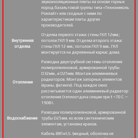
звукоизоляционные плиты на основе горных
пород базальтовой группы типа «Технониколь
Роклайт» или сходные с ними по
характеристикам плиты других
производителей.
Отделка первого этажа: стены ГКЛ 12мм.;
Внутренняя
потолок ГКЛ 9 мм. Отделка второго этажа:
отделка
стены ГКЛ 12 мм.; потолок ГКЛ 9 мм.. ГКЛ
монтируется на деревянный каркас дома.
Разводка двухтрубной системы отопления
полипропиленовой, армированной трубы
D32мм., и D25мм. Монтаж алюминиевых
радиаторов. Монтаж запорных элементов
Отопление
(краны, фитинги). Под каждое окно
рассчитывается один алюминиевый радиатор
отопления (теплоотдача секции при t =70 С —
190Вт.
Разводка полипропиленовой, армированной
Водоснабжение
трубы D25мм. ко всем сантехническим
элементам, установка кранов.
Кабель ВВГнгLS. (медный, оболочка не