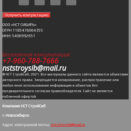
Получить консультацию
ОOO «НСТ СИБИРЬ»
ОГРН 1185476064355
ИНН: 5406992651
Бесплатная консультация:
+7-960-788-7666
nststroysib@mail.ru
© НСТ СтройСиб, 2021. Все материалы данного сайта являются объектами
авторского права. Запрещается копирование, распространение или
любое иное использование информации и объектов без
предварительного согласия правообладателя. Cайт не является
публичной офертой.
Компания НСТ СтройСиб
г. Новосибирск
Адрес электронной почты:
nststroysib@mail.ru