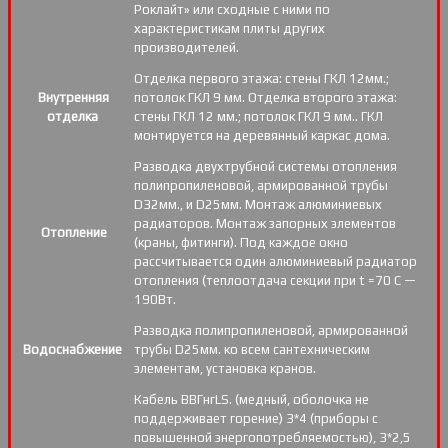
Роклайт» или сходные с ними по
характеристикам плиты других
производителей.
Отделка первого этажа: стены ГКЛ 12мм.;
Внутренняя
потолок ГКЛ 9 мм. Отделка второго этажа:
отделка
стены ГКЛ 12 мм.; потолок ГКЛ 9 мм.. ГКЛ
монтируется на деревянный каркас дома.
Разводка двухтрубной системы отопления
полипропиленовой, армированной трубы
D32мм., и D25мм. Монтаж алюминиевых
радиаторов. Монтаж запорных элементов
Отопление
(краны, фитинги). Под каждое окно
рассчитывается один алюминиевый радиатор
отопления (теплоотдача секции при t =70 С —
190Вт.
Разводка полипропиленовой, армированной
Водоснабжение
трубы D25мм. ко всем сантехническим
элементам, установка кранов.
Кабель ВВГнгLS. (медный, оболочка не
поддерживает горение) 3*4 (приборы с
повышенной энергопотребляемостью), 3*2,5