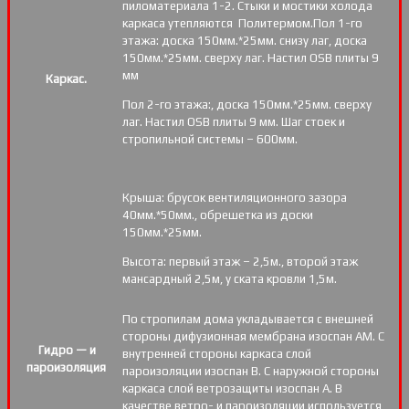
пиломатериала 1-2. Стыки и мостики холода
каркаса утепляются Политермом.Пол 1-го
этажа: доска 150мм.*25мм. снизу лаг, доска
150мм.*25мм. сверху лаг. Настил OSB плиты 9
мм
Каркас.
Пол 2-го этажа:, доска 150мм.*25мм. сверху
лаг. Настил OSB плиты 9 мм. Шаг стоек и
стропильной системы – 600мм.
Крыша: брусок вентиляционного зазора
40мм.*50мм., обрешетка из доски
150мм.*25мм.
Высота: первый этаж – 2,5м., второй этаж
мансардный 2,5м, у ската кровли 1,5м.
По стропилам дома укладывается с внешней
стороны дифузионная мембрана изоспан АМ. С
Гидро — и
внутренней стороны каркаса слой
пароизоляция
пароизоляции изоспан В. С наружной стороны
каркаса слой ветрозащиты изоспан А. В
качестве ветро- и пароизоляции используется