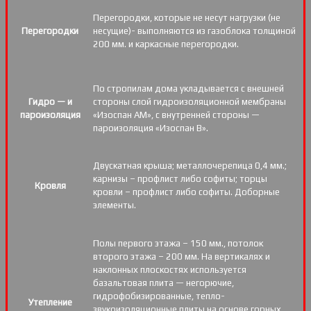
Перегородки, которые не несут нагрузки (не
Перегородки
несущие)- выполняются из газоблока толщиной
200 мм. и каркасные перегородки.
По стропилам дома укладывается с внешней
Гидро — и
стороны слой гидроизоляционной мембраны
пароизоляция
«Изоспан АМ», с внутренней стороны —
пароизоляция «Изоспан B».
Двускатная крыша; металлочерепица 0,4 мм.;
карнизы – профлист либо софиты; торцы
Кровля
кровли – профлист либо софиты. Доборные
элементы.
Полы первого этажа – 150 мм., потолок
второго этажа – 200 мм. На вертикалях и
наклонных плоскостях используется
базальтовая плита — негорючие,
гидрофобизированные, тепло-
Утепление
звукоизоляционные плиты на основе горных