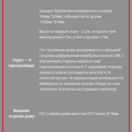
Крыша: брусок вентиляционного зазора
40мм.*50мм., обрешетка из доски
150мм.*25мм.
Высота: первый этаж – 2,5м., второй этаж
мансардный 2,5м, у ската кровли 1,5м.
По стропилам дома укладывается с внешней
стороны дифузионная мембрана изоспан АМ. С
Гидро — и
внутренней стороны каркаса слой
пароизоляция
пароизоляции изоспан В. С наружной стороны
каркаса слой ветрозащиты изоспан А. В
качестве ветро- и пароизоляции используется
мембрана на тканевой основе «Ондутис» или
«Изоспан» (согласно инструкции и проекту)
Внешняя
По стойкам дома монтаж ОСП плиты 8-9мм.
отделка дома