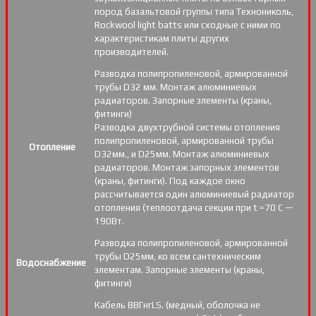
пород базальтовой группы типа Технониколь,
Rockwool light batts или сходные с ними по
характеристикам плиты других
производителей.
Разводка полипропиленовой, армированной
трубы D32 мм. Монтаж алюминиевых
радиаторов. Запорные элементы (краны,
фитинги)
Разводка двухтрубной системы отопления
полипропиленовой, армированной трубы
Отопление
D32мм., и D25мм. Монтаж алюминиевых
радиаторов. Монтаж запорных элементов
(краны, фитинги). Под каждое окно
рассчитывается один алюминиевый радиатор
отопления (теплоотдача секции при t =70 С —
190Вт.
Разводка полипропиленовой, армированной
трубы D25мм, ко всем сантехническим
Водоснабжение
элементам. Запорные элементы (краны,
фитинги)
Кабель ВВГнгLS. (медный, оболочка не