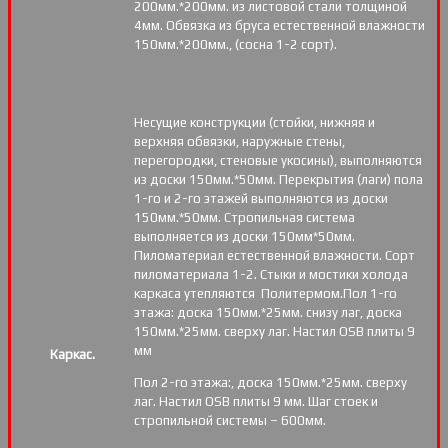
200мм.*200мм. из листовой стали толщиной
4мм. Обвязка из бруса естественной влажности
150мм.*200мм., (сосна 1-2 сорт).
Несущие конструкции (стойки, нижняя и
верхняя обвязки, наружные стены,
перегородки, стеновые укосины), выполняются
из доски 150мм.*50мм. Перекрытия (лаги) пола
1-го и 2-го этажей выполняются из доски
150мм.*50мм. Стропильная система
выполняется из доски 150мм*50мм.
Пиломатериал естественной влажности. Сорт
пиломатериала 1-2. Стыки и мостики холода
каркаса утепляются Политермом.Пол 1-го
этажа: доска 150мм.*25мм. снизу лаг, доска
150мм.*25мм. сверху лаг. Настил OSB плиты 9
мм
Каркас.
Пол 2-го этажа:, доска 150мм.*25мм. сверху
лаг. Настил OSB плиты 9 мм. Шаг стоек и
стропильной системы – 600мм.