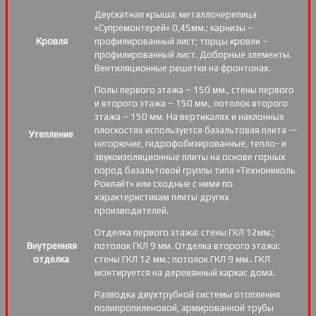
Двускатная крыша; металлочерепица
«Супремонтерей» 0,45мм.; карнизы –
Кровля
профилированный лист; торцы кровли –
профилированный лист. Доборные элементы.
Вентиляционные решетки на фронтонах.
Полы первого этажа – 150 мм., стены первого
и второго этажа – 150 мм., потолок второго
этажа – 150 мм. На вертикалях и наклонных
плоскостях используется базальтовая плита —
Утепление
негорючие, гидрофобизированные, тепло- и
звукоизоляционные плиты на основе горных
пород базальтовой группы типа «Технониколь
Роклайт» или сходные с ними по
характеристикам плиты других
производителей.
Отделка первого этажа: стены ГКЛ 12мм.;
Внутренняя
потолок ГКЛ 9 мм. Отделка второго этажа:
отделка
стены ГКЛ 12 мм.; потолок ГКЛ 9 мм.. ГКЛ
монтируется на деревянный каркас дома.
Разводка двухтрубной системы отопления
полипропиленовой, армированной трубы