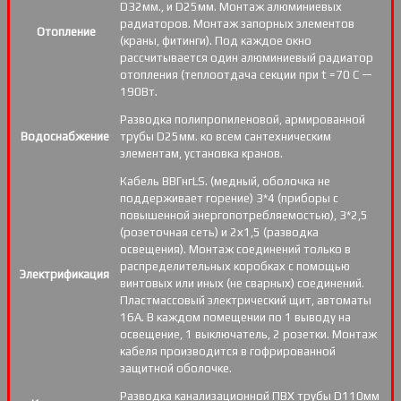
D32мм., и D25мм. Монтаж алюминиевых
радиаторов. Монтаж запорных элементов
Отопление
(краны, фитинги). Под каждое окно
рассчитывается один алюминиевый радиатор
отопления (теплоотдача секции при t =70 С —
190Вт.
Разводка полипропиленовой, армированной
Водоснабжение
трубы D25мм. ко всем сантехническим
элементам, установка кранов.
Кабель ВВГнгLS. (медный, оболочка не
поддерживает горение) 3*4 (приборы с
повышенной энергопотребляемостью), 3*2,5
(розеточная сеть) и 2х1,5 (разводка
освещения). Монтаж соединений только в
распределительных коробках с помощью
Электрификация
винтовых или иных (не сварных) соединений.
Пластмассовый электрический щит, автоматы
16А. В каждом помещении по 1 выводу на
освещение, 1 выключатель, 2 розетки. Монтаж
кабеля производится в гофрированной
защитной оболочке.
Разводка канализационной ПВХ трубы D110мм