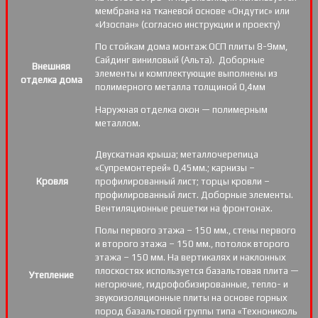
мембрана на тканевой основе «Ондутис» или
«Изоспан» (согласно инструкции и проекту)
По стойкам дома монтаж ОСП плиты 8-9мм,
Сайдинг виниловый (Альта). Доборные
Внешняя
элементы и комплектующие выполнены из
отделка дома
полимерного металла толщиной 0,4мм
Наружная отделка окон — полимерным
металлом.
Двускатная крыша; металлочерепица
«Супремонтерей» 0,45мм.; карнизы –
Кровля
профилированный лист; торцы кровли –
профилированный лист. Доборные элементы.
Вентиляционные решетки на фронтонах.
Полы первого этажа – 150 мм., стены первого
и второго этажа – 150 мм., потолок второго
этажа – 150 мм. На вертикалях и наклонных
плоскостях используется базальтовая плита —
Утепление
негорючие, гидрофобизированные, тепло- и
звукоизоляционные плиты на основе горных
пород базальтовой группы типа «Технониколь