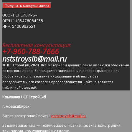
Получить консультацию
ОOO «НСТ СИБИРЬ»
ОГРН 1185476064355
ИНН: 5406992651
Бесплатная консультация:
+7-960-788-7666
nststroysib@mail.ru
© НСТ СтройСиб, 2021. Все материалы данного сайта являются объектами
авторского права. Запрещается копирование, распространение или
любое иное использование информации и объектов без
предварительного согласия правообладателя. Cайт не является
публичной офертой.
Компания НСТ СтройСиб
г. Новосибирск
Адрес электронной почты:
nststroysib@mail.ru
Задание заказчика — техническое описание проекта, конструкций,
технологии, коммуникаций и отделки